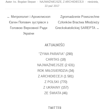
Autor:
ks. Bogdan Stepan
·
NAJWAŻNIEJSZE
,
Z ARCHIDIECEJI
·
niedziela,
22 paź 2017
Post navigation
←
Митрополит і Архиєпископ
Zgromadzenie Powszechne
Євген Попович зустрівся з
Członków Bractwa Młodzieży
Головою Верховної Ради
Greckokatolickiej SAREPTA
→
України
AKTUALNOŚCI
"ŻYWA PARAFIA"
(290)
CARITAS
(18)
NAJWAŻNIEJSZE
(2 631)
ROK MIŁOSIERDZIA
(34)
Z ARCHIDIECEJI
(1 581)
Z POLSKI
(770)
Z UKRAINY
(157)
ZE ŚWIATA
(46)
TWITTER