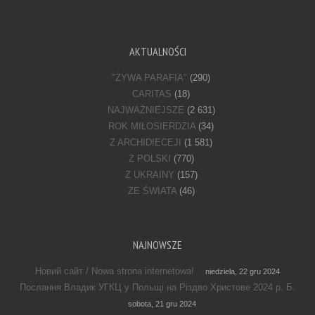
AKTUALNOŚCI
"ŻYWA PARAFIA"
(290)
CARITAS
(18)
NAJWAŻNIEJSZE
(2 631)
ROK MIŁOSIERDZIA
(34)
Z ARCHIDIECEJI
(1 581)
Z POLSKI
(770)
Z UKRAINY
(157)
ZE ŚWIATA
(46)
NAJNOWSZE
Новий сайт / Nowa strona internetowa!
niedziela, 22 gru 2024
Послання Владик УГКЦ у Польщі на Різдво Христове 2024 р. Б.
sobota, 21 gru 2024