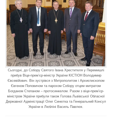
Сьогодні, до Собору Святого Івана Хрестителя у Перемишлі
прибув Віце-прем’єр-міністр України КІСТІОН Володимир
Євсевійович. Він зустрівся з Митрополитом і Архиєпископом
Євгеном Поповичом та парохом Собору отцем митратом
Богданом Степаном – протосинкелом. Разом з віце-прем’єр-
міністром України прибули також Голова Львівської Обласної
Державної Адміністрації Олег Синютка та Генеральний Консул
України в Любліні Василь Павлюк.