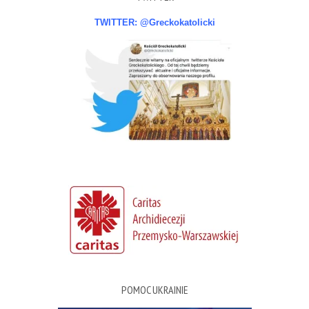
TWITTER: @Greckokatolicki
POMOC UKRAINIE