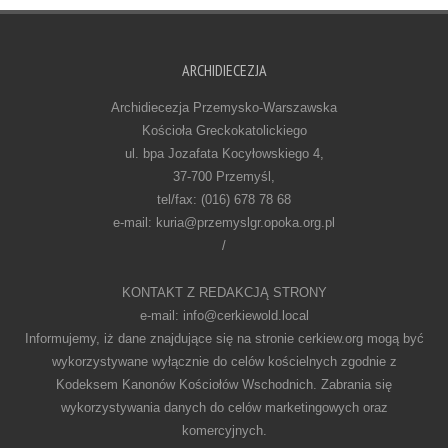
ARCHIDIECEZJA
Archidiecezja Przemysko-Warszawska
Kościoła Greckokatolickiego
ul. bpa Jozafata Kocyłowskiego 4,
37-700 Przemyśl,
tel/fax: (016) 678 78 68
e-mail: kuria@przemyslgr.opoka.org.pl
/
KONTAKT Z REDAKCJĄ STRONY
e-mail: info@cerkiewold.local
Informujemy, iż dane znajdujące się na stronie cerkiew.org mogą być
wykorzystywane wyłącznie do celów kościelnych zgodnie z
Kodeksem Kanonów Kościołów Wschodnich. Zabrania się
wykorzystywania danych do celów marketingowych oraz
komercyjnych.