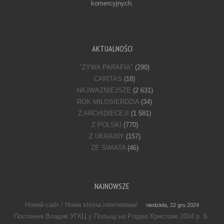
komercyjnych.
AKTUALNOŚCI
"ŻYWA PARAFIA"
(290)
CARITAS
(18)
NAJWAŻNIEJSZE
(2 631)
ROK MIŁOSIERDZIA
(34)
Z ARCHIDIECEJI
(1 581)
Z POLSKI
(770)
Z UKRAINY
(157)
ZE ŚWIATA
(46)
NAJNOWSZE
Новий сайт / Nowa strona internetowa!
niedziela, 22 gru 2024
Послання Владик УГКЦ у Польщі на Різдво Христове 2024 р. Б.