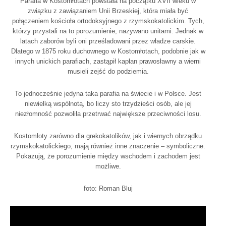
Parafia w Kostomłotach powstała na początku XVII wieku w
związku z zawiązaniem Unii Brzeskiej, która miała być
połączeniem kościoła ortodoksyjnego z rzymskokatolickim. Tych,
którzy przystali na to porozumienie, nazywano unitami. Jednak w
latach zaborów byli oni prześladowani przez władze carskie.
Dlatego w 1875 roku duchownego w Kostomłotach, podobnie jak w
innych unickich parafiach, zastąpił kapłan prawosławny a wierni
musieli zejść do podziemia.
To jednocześnie jedyna taka parafia na świecie i w Polsce. Jest
niewielką wspólnotą, bo liczy sto trzydzieści osób, ale jej
niezłomność pozwoliła przetrwać największe przeciwności losu.
Kostomłoty zarówno dla grekokatolików, jak i wiernych obrządku
rzymskokatolickiego, mają również inne znaczenie – symboliczne.
Pokazują, że porozumienie między wschodem i zachodem jest
możliwe.
foto: Roman Bluj