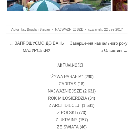
Autor:
ks. Bogdan Stepan
·
NAJWAŻNIEJSZE
·
czwartek, 22 cze 2017
Post navigation
←
ЗАПРОШУЄМО ДО БАНЬ
Завершення навчального року
МАЗУРСЬКИХ
в Ольштині
→
AKTUALNOŚCI
"ŻYWA PARAFIA"
(290)
CARITAS
(18)
NAJWAŻNIEJSZE
(2 631)
ROK MIŁOSIERDZIA
(34)
Z ARCHIDIECEJI
(1 581)
Z POLSKI
(770)
Z UKRAINY
(157)
ZE ŚWIATA
(46)