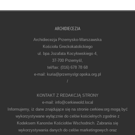
ARCHIDIECEZJA
Archidiecezja Przemysko-Warszawska
Kościoła Greckokatolickiego
ul. bpa Jozafata Kocyłowskiego 4,
37-700 Przemyśl,
tel/fax: (016) 678 78 68
e-mail: kuria@przemyslgr.opoka.org.pl
/
KONTAKT Z REDAKCJĄ STRONY
e-mail: info@cerkiewold.local
Informujemy, iż dane znajdujące się na stronie cerkiew.org mogą być
wykorzystywane wyłącznie do celów kościelnych zgodnie z
Kodeksem Kanonów Kościołów Wschodnich. Zabrania się
wykorzystywania danych do celów marketingowych oraz