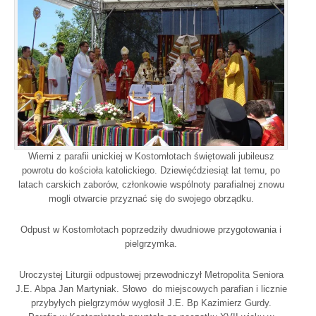
Wierni z parafii unickiej w Kostomłotach świętowali jubileusz
powrotu do kościoła katolickiego. Dziewięćdziesiąt lat temu, po
latach carskich zaborów, członkowie wspólnoty parafialnej znowu
mogli otwarcie przyznać się do swojego obrządku.
Odpust w Kostomłotach poprzedziły dwudniowe przygotowania i
pielgrzymka.
Uroczystej Liturgii odpustowej przewodniczył Metropolita Seniora
J.E. Abpa Jan Martyniak. Słowo do miejscowych parafian i licznie
przybyłych pielgrzymów wygłosił J.E. Bp Kazimierz Gurdy.