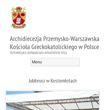
Archidiecezja Przemysko-Warszawska
Kościoła Greckokatolickiego w Polsce
ПЕРЕМИСЬКО-ВАРШАВСЬКА АРХІЄПАРХІЯ УГКЦ
Menu
Skip to content
Jubileusz w Kostomłotach