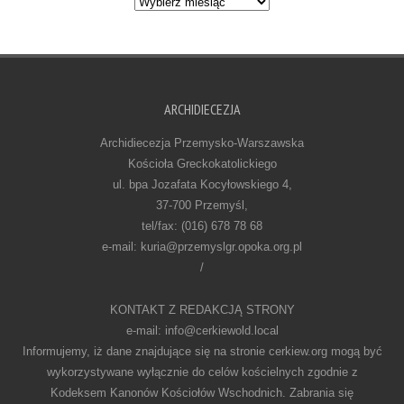
ARCHIDIECEZJA
Archidiecezja Przemysko-Warszawska
Kościoła Greckokatolickiego
ul. bpa Jozafata Kocyłowskiego 4,
37-700 Przemyśl,
tel/fax: (016) 678 78 68
e-mail: kuria@przemyslgr.opoka.org.pl
/
KONTAKT Z REDAKCJĄ STRONY
e-mail: info@cerkiewold.local
Informujemy, iż dane znajdujące się na stronie cerkiew.org mogą być
wykorzystywane wyłącznie do celów kościelnych zgodnie z
Kodeksem Kanonów Kościołów Wschodnich. Zabrania się