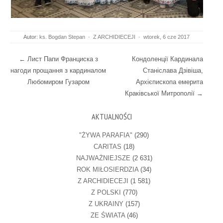
Autor:
ks. Bogdan Stepan
·
Z ARCHIDIECEJI
·
wtorek, 6 cze 2017
Post navigation
←
Лист Папи Франциска з
Кондоленції Кардинала
нагоди прощання з кардиналом
Станіслава Дзівіша,
Любомиром Гузаром
Архієпископа емерита
Краківської Митрополії
→
AKTUALNOŚCI
"ŻYWA PARAFIA"
(290)
CARITAS
(18)
NAJWAŻNIEJSZE
(2 631)
ROK MIŁOSIERDZIA
(34)
Z ARCHIDIECEJI
(1 581)
Z POLSKI
(770)
Z UKRAINY
(157)
ZE ŚWIATA
(46)