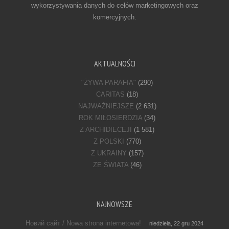
wykorzystywania danych do celów marketingowych oraz
komercyjnych.
AKTUALNOŚCI
"ŻYWA PARAFIA"
(290)
CARITAS
(18)
NAJWAŻNIEJSZE
(2 631)
ROK MIŁOSIERDZIA
(34)
Z ARCHIDIECEJI
(1 581)
Z POLSKI
(770)
Z UKRAINY
(157)
ZE ŚWIATA
(46)
NAJNOWSZE
Новий сайт / Nowa strona internetowa!
niedziela, 22 gru 2024