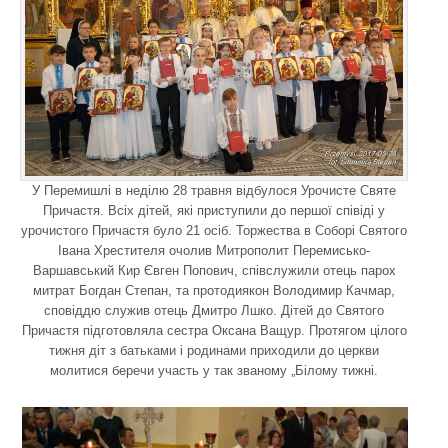
У Перемишлі в неділю 28 травня відбулося Урочисте Святе
Причастя. Всіх дітей, які приступили до першої співіді у
урочистого Причастя було 21 осіб. Торжества в Соборі Святого
Івана Хрестителя очолив Митрополит Перемисько-
Варшавський Кир Євген Попович, співслужили отець парох
митрат Богдан Степан, та протодиякон Володимир Качмар,
сповіддю служив отець Дмитро Лшко. Дітей до Святого
Причастя підготовляла сестра Оксана Ващур. Протягом цілого
тижня діт з батьками і родинами приходили до церкви
молитися беречи участь у так званому „Білому тижні.