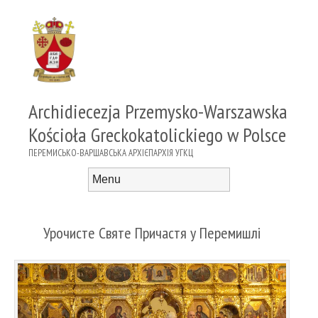
Archidiecezja Przemysko-Warszawska
Kościoła Greckokatolickiego w Polsce
ПЕРЕМИСЬКО-ВАРШАВСЬКА АРХІЄПАРХІЯ УГКЦ
Menu
Skip to content
Урочисте Святе Причастя у Перемишлі