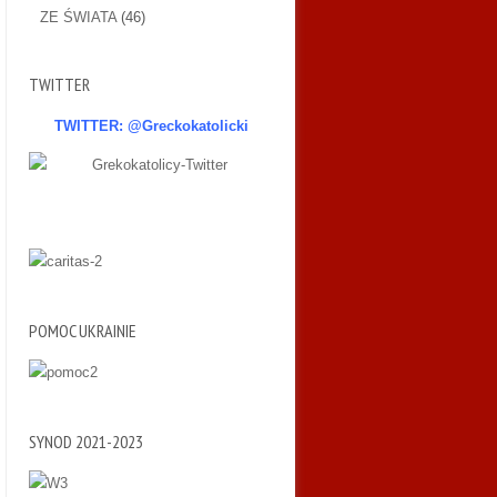
ZE ŚWIATA
(46)
TWITTER
TWITTER: @Greckokatolicki
POMOC UKRAINIE
SYNOD 2021-2023