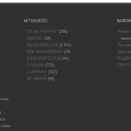
AKTUALNOŚCI
NAJNO
"ŻYWA PARAFIA"
(290)
Новий с
CARITAS
(18)
niedzie
NAJWAŻNIEJSZE
(2 631)
Послан
ROK MIŁOSIERDZIA
(34)
Христов
Z ARCHIDIECEJI
(1 581)
РІЗДВ
Z POLSKI
(770)
СВЯТО
Z UKRAINY
(157)
ZE ŚWIATA
(46)
ronie
z
ich.
 celów