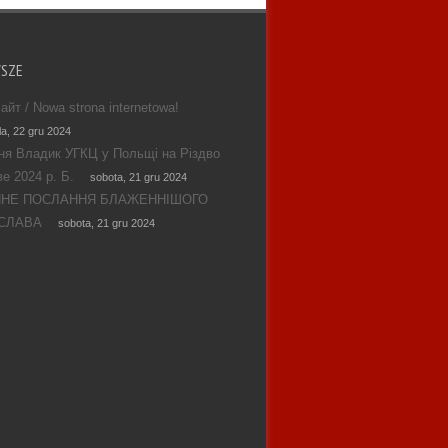
WSZE
айт / Nowa strona internetowa!
la, 22 gru 2024
ня Владик УГКЦ у Польщі на Різдво
е 2024 р. Б.
sobota, 21 gru 2024
ЯНЕ ПОСЛАННЯ БЛАЖЕННІШОГО
СЛАВА
sobota, 21 gru 2024