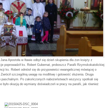
ana Apostoła w Iławie odbył się dzień skupienia dla żon księży z
cje poprowadził ks. Robert Gubernat, proboszcz Parafii Rzymskokatolickiej
cji ks. Robert odniósł się do przypowieści ewangelicznej mówiącej o
 Zwrócił szczególną uwagę na modlitwę i gotowość służenia. Druga
iu paschalnym. Po zakończonych nabożeństwach wszyscy spotkali się
e było okazją do wymiany doświadczeń w pracy na parafii, jak również