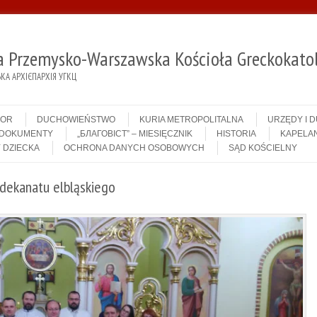
ja Przemysko-Warszawska Kościoła Greckokatol
А АРХІЄПАРХІЯ УГКЦ
IOR
DUCHOWIEŃSTWO
KURIA METROPOLITALNA
URZĘDY I 
DOKUMENTY
„БЛАГОВІСТ” – MIESIĘCZNIK
HISTORIA
KAPELAN
 DZIECKA
OCHRONA DANYCH OSOBOWYCH
SĄD KOŚCIELNY
z dekanatu elbląskiego