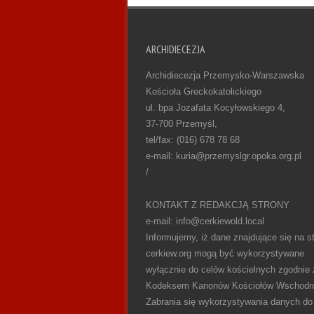
ARCHIDIECEZJA
Archidiecezja Przemysko-Warszawska
Kościoła Greckokatolickiego
ul. bpa Jozafata Kocyłowskiego 4,
37-700 Przemyśl,
tel/fax: (016) 678 78 68
e-mail: kuria@przemyslgr.opoka.org.pl
/
KONTAKT Z REDAKCJĄ STRONY
e-mail: info@cerkiewold.local
Informujemy, iż dane znajdujące się na st
cerkiew.org mogą być wykorzystywane
wyłącznie do celów kościelnych zgodnie 
Kodeksem Kanonów Kościołów Wschodn
Zabrania się wykorzystywania danych do