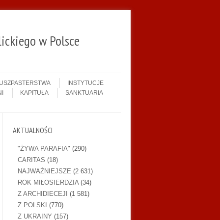
ickiego w Polsce
DUSZPASTERSTWA
INSTYTUCJE
I
KAPITUŁA
SANKTUARIA
AKTUALNOŚCI
"ŻYWA PARAFIA"
(290)
CARITAS
(18)
NAJWAŻNIEJSZE
(2 631)
ROK MIŁOSIERDZIA
(34)
Z ARCHIDIECEJI
(1 581)
Z POLSKI
(770)
Z UKRAINY
(157)