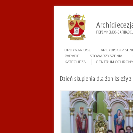
Archidiecez
ПЕРЕМИСЬКО-ВАРШАВСЬК
Menu
Skip to content
ORDYNARIUSZ
ARCYBISKUP SEN
PARAFIE
STOWARZYSZENIA
KATECHEZA
CENTRUM OCHRONY
Dzień skupienia dla żon księży 