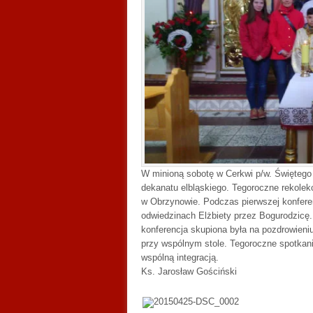
W minioną sobotę w Cerkwi p/w. Świętego J
dekanatu elbląskiego. Tegoroczne rekolek
w Obrzynowie. Podczas pierwszej konferen
odwiedzinach Elżbiety przez Bogurodzicę.
konferencja skupiona była na pozdrowien
przy wspólnym stole. Tegoroczne spotkani
wspólną integracją.
Ks. Jarosław Gościński