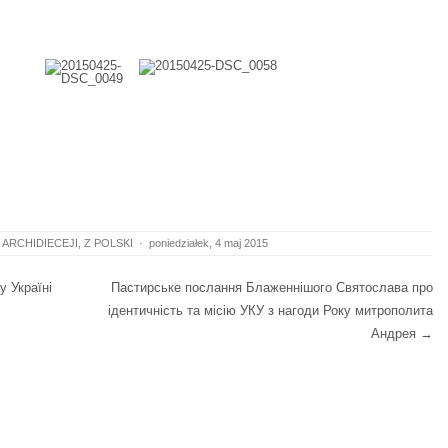
 ARCHIDIECEJI
,
Z POLSKI
·
poniedziałek, 4 maj 2015
 Україні
Пастирське послання Блаженнішого Святослава про
ідентичність та місію УКУ з нагоди Року митрополита
Андрея
→