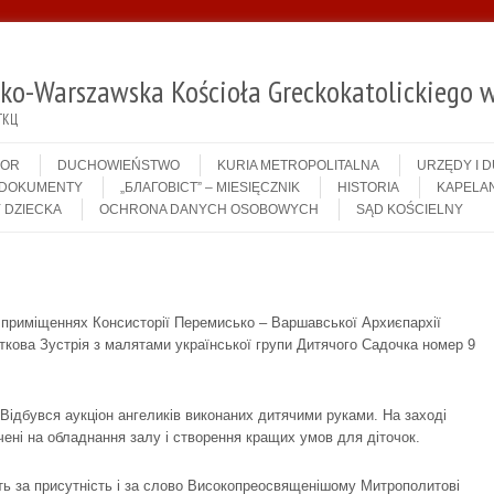
sko-Warszawska Kościoła Greckokatolickiego w
ГКЦ
IOR
DUCHOWIEŃSTWO
KURIA METROPOLITALNA
URZĘDY I 
DOKUMENTY
„БЛАГОВІСТ” – MIESIĘCZNIK
HISTORIA
KAPELAN
 DZIECKA
OCHRONA DANYCH OSOBOWYCH
SĄD KOŚCIELNY
 приміщеннях Консисторії Перемисько – Варшавської Архиєпархії
ткова Зустрія з малятами української групи Дитячого Садочка номер 9
 Відбувся аукціон ангеликів виконаних дитячими руками. На заході
ачені на обладнання залу і створення кращих умов для діточок.
ють за присутність і за слово Високопреосвященішому Митрополитові