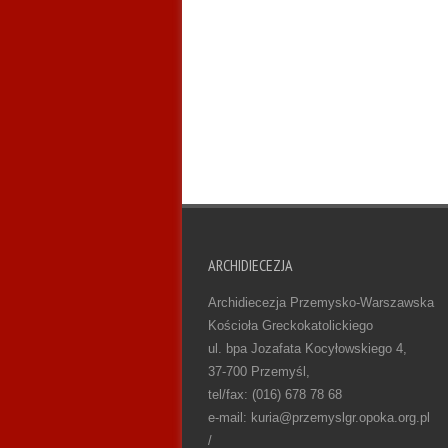
ARCHIDIECEZJA
Archidiecezja Przemysko-Warszawska
Kościoła Greckokatolickiego
ul. bpa Jozafata Kocyłowskiego 4,
37-700 Przemyśl,
tel/fax: (016) 678 78 68
e-mail: kuria@przemyslgr.opoka.org.pl
/