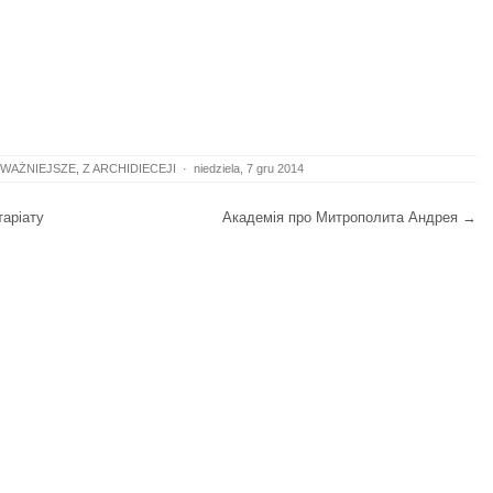
WAŻNIEJSZE
,
Z ARCHIDIECEJI
·
niedziela, 7 gru 2014
таріату
Академія про Митрополита Андрея
→