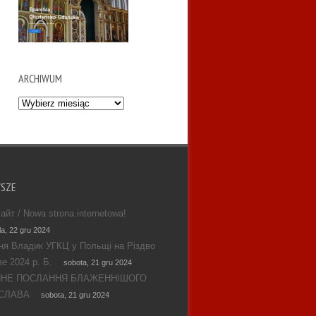
ARCHIWUM
Archiwum
WSZE
айт / Nowa strona internetowa!
la, 22 gru 2024
ня Владик УГКЦ у Польщі на Різдво
е 2024 р. Б.
sobota, 21 gru 2024
ЯНЕ ПОСЛАННЯ БЛАЖЕННІШОГО
СЛАВА
sobota, 21 gru 2024