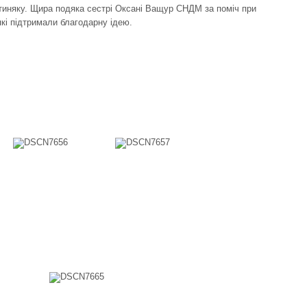
иняку. Щира подяка сестрі Оксані Ващур СНДМ за поміч при
які підтримали благодарну ідею.