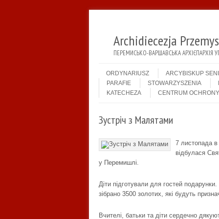
Archidiecezja Przemy
ПЕРЕМИСЬКО-ВАРШАВСЬКА АРХІЄПАРХІЯ У
Menu
Skip to content
ORDYNARIUSZ
ARCYBISKUP SEN
PARAFIE
STOWARZYSZENIA
KATECHEZA
CENTRUM OCHRONY
Зустріч з Малятами
7 листопада в
відбулася Свя
у Перемишлі.
Діти підготували для гостей подарунки.
зібрано 3500 золотих, які будуть призн
Вчителі, батьки та діти сердечно дяку