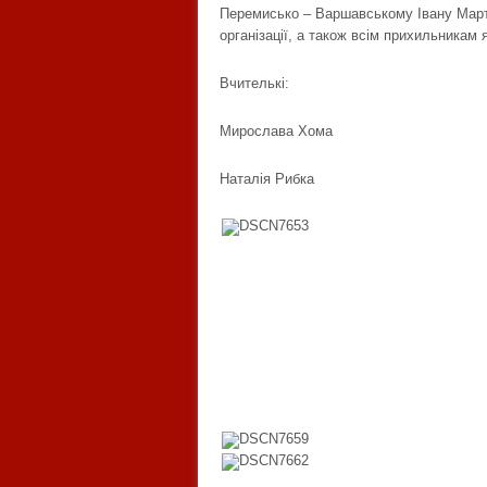
Перемисько – Варшавському Івану Март
організації, а також всім прихильникам 
Вчителькі:
Мирослава Хома
Наталія Рибка