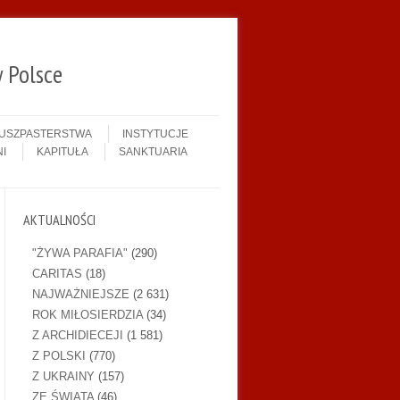
 Polsce
DUSZPASTERSTWA
INSTYTUCJE
I
KAPITUŁA
SANKTUARIA
AKTUALNOŚCI
"ŻYWA PARAFIA"
(290)
CARITAS
(18)
NAJWAŻNIEJSZE
(2 631)
ROK MIŁOSIERDZIA
(34)
Z ARCHIDIECEJI
(1 581)
Z POLSKI
(770)
Z UKRAINY
(157)
ZE ŚWIATA
(46)