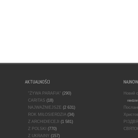
AKTUALNOŚCI
NAJNO
"ŻYWA PARAFIA"
(290)
Новий с
CARITAS
(18)
niedzie
NAJWAŻNIEJSZE
(2 631)
Послан
ROK MIŁOSIERDZIA
(34)
Христов
Z ARCHIDIECEJI
(1 581)
РІЗДВ
Z POLSKI
(770)
СВЯТО
Z UKRAINY
(157)