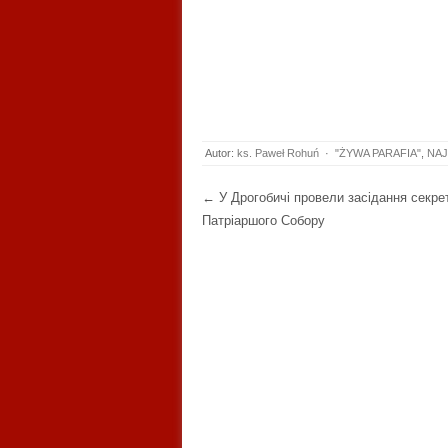
Autor:
ks. Paweł Rohuń
·
"ŻYWA PARAFIA"
,
NAJ
Post navigation
←
У Дрогобичі провели засідання секре
Патріаршого Собору