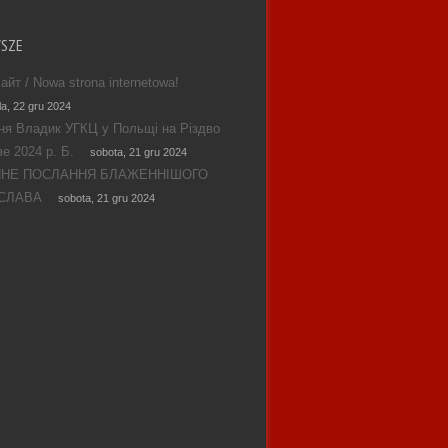
WSZE
айт / Nowa strona internetowa!
la, 22 gru 2024
ня Владик УГКЦ у Польщі на Різдво
е 2024 р. Б.
sobota, 21 gru 2024
ЯНЕ ПОСЛАННЯ БЛАЖЕННІШОГО
СЛАВА
sobota, 21 gru 2024