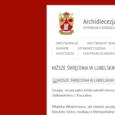
Archidiecez
ПЕРЕМИСЬКО-ВАРШАВСЬК
Menu
Skip to content
ORDYNARIUSZ
ARCYBISKUP SEN
PARAFIE
STOWARZYSZENIA
KATECHEZA
CENTRUM OCHRONY
NIŻSZE ŚWIĘCENIA W LUBELSKI
Liturgię, na początku której udzielił niż
Jadłowskiemu z Koszalina.
Władykę Włodzimierza, jak również przyby
kleryków, którzy studiują w Metropolit