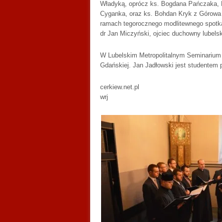
Władyką, oprócz ks. Bogdana Pańczaka, Li
Cyganka, oraz ks. Bohdan Kryk z Górowa I
ramach tegorocznego modlitewnego spotkani
dr Jan Miczyński, ojciec duchowny lubels
W Lubelskim Metropolitalnym Seminarium
Gdańskiej. Jan Jadłowski jest studentem 
cerkiew.net.pl
wrj