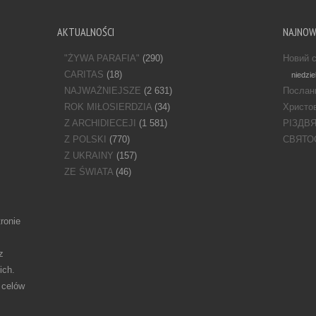
AKTUALNOŚCI
NAJNO
"ŻYWA PARAFIA"
(290)
Новий с
CARITAS
(18)
niedzie
NAJWAŻNIEJSZE
(2 631)
Послан
ROK MIŁOSIERDZIA
(34)
Христов
Z ARCHIDIECEJI
(1 581)
РІЗДВ
Z POLSKI
(770)
СВЯТО
Z UKRAINY
(157)
ZE ŚWIATA
(46)
ronie
z
ich.
 celów