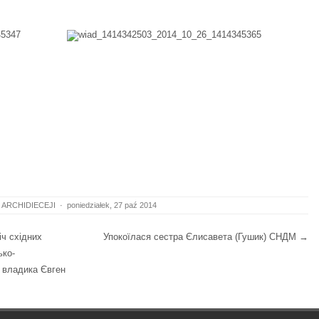
 ARCHIDIECEJI
·
poniedziałek, 27 paź 2014
ч східних
Упокоїлася сестра Єлисавета (Гушик) СНДМ
→
ько-
 владика Євген