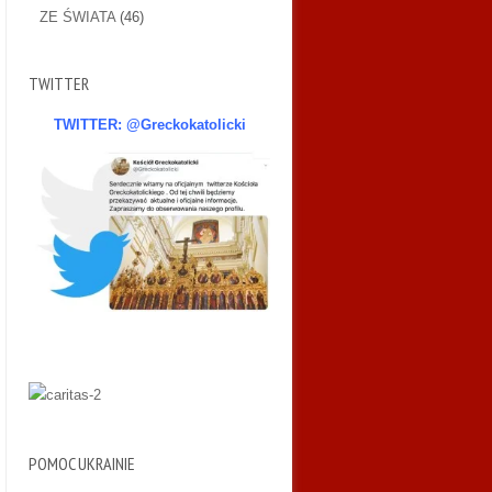
ZE ŚWIATA
(46)
TWITTER
TWITTER: @Greckokatolicki
POMOC UKRAINIE