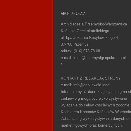
ARCHIDIECEZJA
Archidiecezja Przemysko-Warszawska
Kościoła Greckokatolickiego
ul. bpa Jozafata Kocyłowskiego 4,
37-700 Przemyśl,
tel/fax: (016) 678 78 68
e-mail: kuria@przemyslgr.opoka.org.pl
/
KONTAKT Z REDAKCJĄ STRONY
e-mail: info@cerkiewold.local
Informujemy, iż dane znajdujące się na st
cerkiew.org mogą być wykorzystywane
wyłącznie do celów kościelnych zgodnie 
Kodeksem Kanonów Kościołów Wschodn
Zabrania się wykorzystywania danych do
marketingowych oraz komercyjnych.