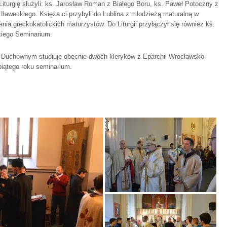
turgię służyli: ks. Jarosław Roman z Białego Boru, ks. Paweł Potoczny z
ławeckiego. Księża ci przybyli do Lublina z młodzieżą maturalną w
a greckokatolickich maturzystów. Do Liturgii przyłączył się również ks.
kiego Seminarium.
 Duchownym studiuje obecnie dwóch kleryków z Eparchii Wrocławsko-
piątego roku seminarium.