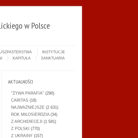
ickiego w Polsce
DUSZPASTERSTWA
INSTYTUCJE
I
KAPITUŁA
SANKTUARIA
AKTUALNOŚCI
"ŻYWA PARAFIA"
(290)
CARITAS
(18)
NAJWAŻNIEJSZE
(2 631)
ROK MIŁOSIERDZIA
(34)
Z ARCHIDIECEJI
(1 581)
Z POLSKI
(770)
Z UKRAINY
(157)