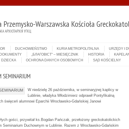
ja Przemysko-Warszawska Kościoła Greckokatol
А АРХІЄПАРХІЯ УГКЦ
IOR
DUCHOWIEŃSTWO
KURIA METROPOLITALNA
URZĘDY I 
DOKUMENTY
„БЛАГОВІСТ” – MIESIĘCZNIK
HISTORIA
KAPELAN
 DZIECKA
OCHRONA DANYCH OSOBOWYCH
SĄD KOŚCIELNY
M SEMINARIUM
W niedzielę 26 października, w seminaryjnej kaplicy w
Lublinie, władyka Włodzimierz odprawił Pontyfikalną
szych święceń alumnowi Eparchii Wrocławsko-Gdańskiej Janowi
łych gości, przywitał ks.Bogdan Pańczak, przełożony greckokatolickich
alnym Seminarium Duchownym w Lublinie. Razem z Wrocławsko-Gdańskim