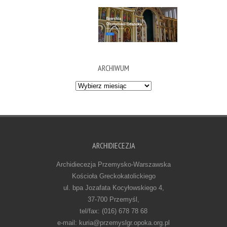
ARCHIWUM
Archiwum
ARCHIDIECEZJA
Archidiecezja Przemysko-Warszawska
Kościoła Greckokatolickiego
ul. bpa Jozafata Kocyłowskiego 4,
37-700 Przemyśl,
tel/fax: (016) 678 78 68
e-mail: kuria@przemyslgr.opoka.org.pl