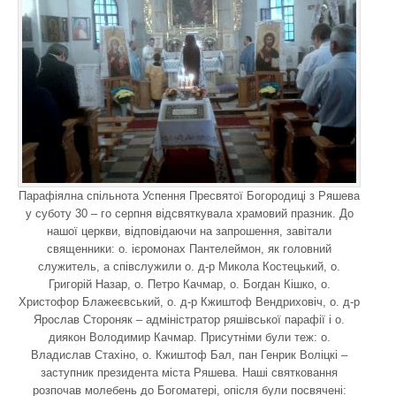
Парафіялна спільнота Успення Пресвятої Богородиці з Ряшева
у суботу 30 – го серпня відсвяткувала храмовий празник. До
нашої церкви, відповідаючи на запрошення, завітали
священники: о. ієромонах Пантелеймон, як головний
служитель, а співслужили о. д-р Микола Костецький, о.
Григорій Назар, о. Петро Качмар, о. Богдан Кішко, о.
Христофор Блажеєвський, о. д-р Кжиштоф Вендриховіч, о. д-р
Ярослав Стороняк – адміністратор ряшівської парафії і о.
диякон Володимир Качмар. Присутніми були теж: о.
Владислав Стахіно, о. Кжиштоф Бал, пан Генрик Воліцкі –
заступник президента міста Ряшева. Наші святковання
розпочав молебень до Богоматері, опісля були посвячені: