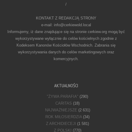
/
KONTAKT Z REDAKCJĄ STRONY
e-mail: info@cerkiewold.local
Informujemy, iż dane znajdujące się na stronie cerkiew.org mogą być
wykorzystywane wyłącznie do celów kościelnych zgodnie z
Kodeksem Kanonów Kościołów Wschodnich. Zabrania się
wykorzystywania danych do celów marketingowych oraz
komercyjnych.
AKTUALNOŚCI
"ŻYWA PARAFIA"
(290)
CARITAS
(18)
NAJWAŻNIEJSZE
(2 631)
ROK MIŁOSIERDZIA
(34)
Z ARCHIDIECEJI
(1 581)
Z POLSKI
(770)