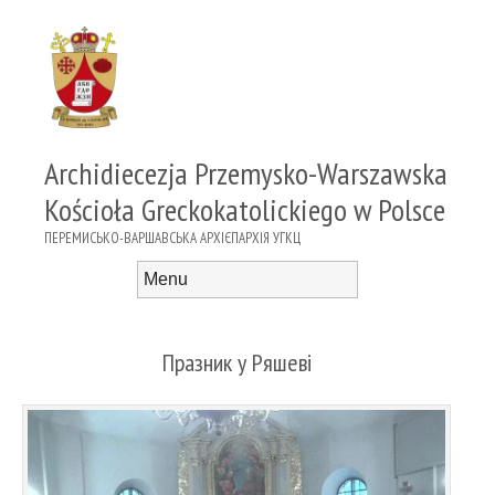
Archidiecezja Przemysko-Warszawska
Kościoła Greckokatolickiego w Polsce
ПЕРЕМИСЬКО-ВАРШАВСЬКА АРХІЄПАРХІЯ УГКЦ
Menu
Skip to content
Празник у Ряшеві