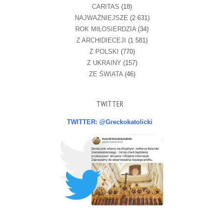
CARITAS
(18)
NAJWAŻNIEJSZE
(2 631)
ROK MIŁOSIERDZIA
(34)
Z ARCHIDIECEJI
(1 581)
Z POLSKI
(770)
Z UKRAINY
(157)
ZE ŚWIATA
(46)
TWITTER
TWITTER: @Greckokatolicki