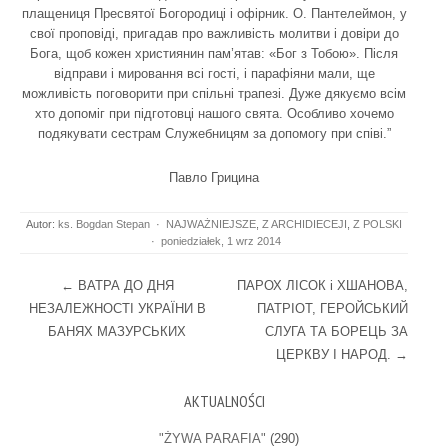
плащениця Пресвятої Богородиці і офірник. О. Пантелеймон, у
свої проповіді, пригадав про важливість молитви і довіри до
Бога, щоб кожен християнин пам’ятав: «Бог з Тобою». Після
відправи і мировання всі гості, і парафіяни мали, ще
можливість поговорити при спільні трапезі. Дуже дякуємо всім
хто допоміг при підготовці нашого свята. Особливо хочемо
подякувати сестрам Служебницям за допомогу при співі.”
Павло Грицина
Autor:
ks. Bogdan Stepan
·
NAJWAŻNIEJSZE
,
Z ARCHIDIECEJI
,
Z POLSKI
·
poniedziałek, 1 wrz 2014
Post navigation
←
ВАТРА ДО ДНЯ
ПАРОХ ЛІСОК і ХШАНОВА,
НЕЗАЛЕЖНОСТІ УКРАЇНИ В
ПАТРІОТ, ГЕРОЙСЬКИЙ
БАНЯХ МАЗУРСЬКИХ
СЛУГА ТА БОРЕЦЬ ЗА
ЦЕРКВУ І НАРОД.
→
AKTUALNOŚCI
"ŻYWA PARAFIA"
(290)