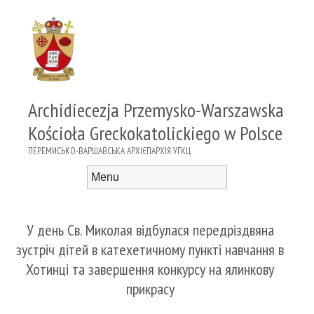
Archidiecezja Przemysko-Warszawska
Kościoła Greckokatolickiego w Polsce
ПЕРЕМИСЬКО-ВАРШАВСЬКА АРХІЄПАРХІЯ УГКЦ
Menu
Skip to content
У день Св. Миколая відбулася передріздвяна
зустріч дітей в катехетичному пункті навчання в
Хотинці та завершення конкурсу на ялинкову
прикрасу