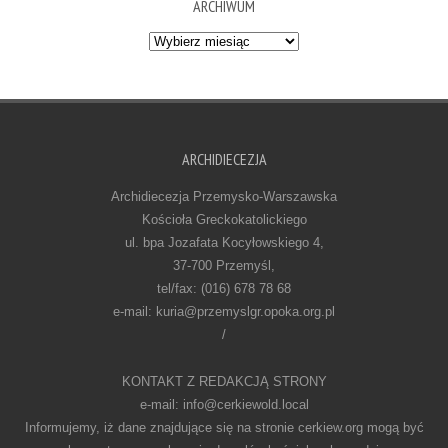
ARCHIWUM
Archiwum
ARCHIDIECEZJA
Archidiecezja Przemysko-Warszawska
Kościoła Greckokatolickiego
ul. bpa Jozafata Kocyłowskiego 4,
37-700 Przemyśl,
tel/fax: (016) 678 78 68
e-mail: kuria@przemyslgr.opoka.org.pl
/
KONTAKT Z REDAKCJĄ STRONY
e-mail: info@cerkiewold.local
Informujemy, iż dane znajdujące się na stronie cerkiew.org mogą być