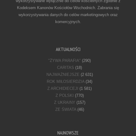
wykorzystywane wyłącznie do celów kościelnych zgodnie z
Kodeksem Kanonów Kościołów Wschodnich. Zabrania się
wykorzystywania danych do celów marketingowych oraz
komercyjnych.
AKTUALNOŚCI
"ŻYWA PARAFIA"
(290)
CARITAS
(18)
NAJWAŻNIEJSZE
(2 631)
ROK MIŁOSIERDZIA
(34)
Z ARCHIDIECEJI
(1 581)
Z POLSKI
(770)
Z UKRAINY
(157)
ZE ŚWIATA
(46)
NAJNOWSZE