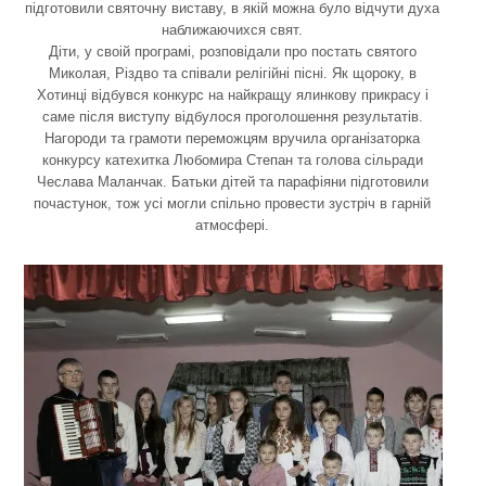
підготовили святочну виставу, в якій можна було відчути духа
наближаючихся свят.
Діти, у своій програмі, розповідали про постать святого
Миколая, Різдво та співали релігійні пісні. Як щороку, в
Хотинці відбувся конкурс на найкращу ялинкову прикрасу і
саме після виступу відбулося проголошення результатів.
Нагороди та грамоти переможцям вручила організаторка
конкурсу катехитка Любомира Степан та голова сільради
Чеслава Маланчак. Батьки дітей та парафіяни підготовили
почастунок, тож усі могли спільно провести зустріч в гарній
атмосфері.