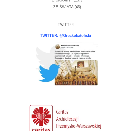
Z UKRAINY
(157)
ZE ŚWIATA
(46)
TWITTER
TWITTER: @Greckokatolicki