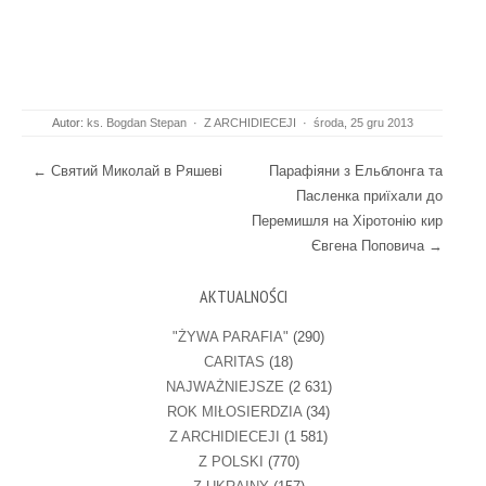
Autor:
ks. Bogdan Stepan
·
Z ARCHIDIECEJI
·
środa, 25 gru 2013
Post navigation
←
Святий Миколай в Ряшеві
Парафіяни з Ельблонга та
Пасленка приїхали до
Перемишля на Хіротонію кир
Євгена Поповича
→
AKTUALNOŚCI
"ŻYWA PARAFIA"
(290)
CARITAS
(18)
NAJWAŻNIEJSZE
(2 631)
ROK MIŁOSIERDZIA
(34)
Z ARCHIDIECEJI
(1 581)
Z POLSKI
(770)