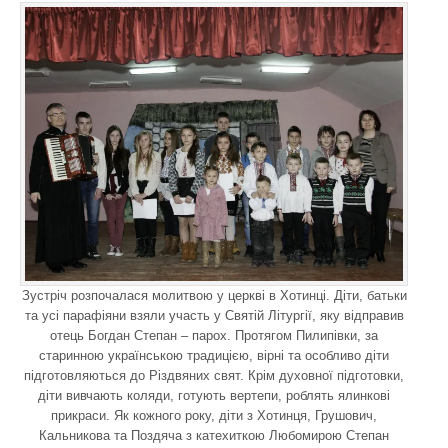
Зустріч розпочалася молитвою у церкві в Хотинці. Діти, батьки
та усі парафіяни взяли участь у Святій Літургії, яку відправив
отець Богдан Степан – парох. Протягом Пилипівки, за
старинною українською традицією, вірні та особливо діти
підготовляються до Різдвяних свят. Крім духовної підготовки,
діти вивчають коляди, готують вертепи, роблять ялинкові
прикраси. Як кожного року, діти з Хотинця, Грушович,
Кальникова та Поздяча з катехиткою Любомирою Степан