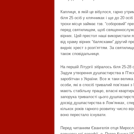
Каплиця, в якій це вібулося, гарно утр
біля 25 осіб у клячниках і ще до 20 осіб
трохи місця займає тзв. “соборовий” пр
перед святилищем, щоб священнослужит
вірних. Цей престол наші використали я
від храму вірних “балясками” другий пре
видніє хрест з розп’яттям. За святилищ
також сповідальниця.
На першій Літургії зібралось біля 25-28 
Задум утворення душпастирства в П’ясе
заробітчан з України. Все ж таки велика
особи, які в спосіб тривалий пов’язані
мають стабільну працю, власні квартири
запорука тривалості цього душпастирст
досвід душпастирства в Лом’янках, спер
кількох років гарного розвитку число ві
воно перестало існувати.
Перед читанням Євангелія отця Миросла
варшавської парафії, о. Петро Кушка ЧС