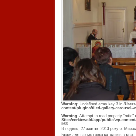
Warning
: Undefined array key 3 in
/Users
content/plugins/tiled-gallery-carousel-w
Warning
: Attempt to read property "ratio" 
Sites/cerkiewold/app/public/wp-content/p
563
В неділю, 27 жовтня 2013 року о. Миро
Божу для вірних греко-католиків в місті