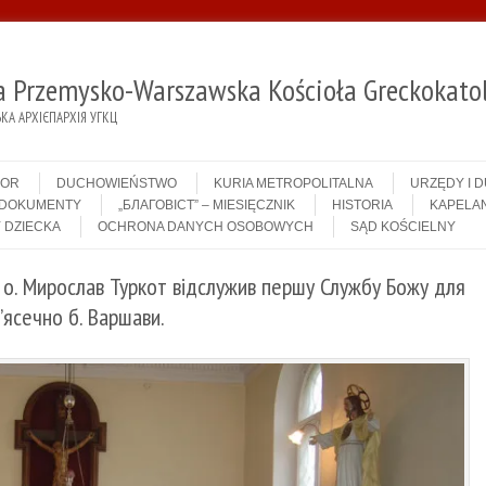
ja Przemysko-Warszawska Kościoła Greckokatol
А АРХІЄПАРХІЯ УГКЦ
IOR
DUCHOWIEŃSTWO
KURIA METROPOLITALNA
URZĘDY I 
DOKUMENTY
„БЛАГОВІСТ” – MIESIĘCZNIK
HISTORIA
KAPELAN
 DZIECKA
OCHRONA DANYCH OSOBOWYCH
SĄD KOŚCIELNY
 о. Мирослав Туркот відслужив першу Службу Божу для
П’ясечно б. Варшави.