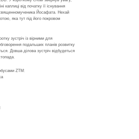
ні каплиці від початку її існування
в. священномученика Йосафата. Нехай
отою, яка тут під його покровом
ротку зустріч із вірними для
обговорення подальших планів розвитку
ться. Довша ділова зустріч відбудеться
стопада.
тобусами ZTM:
ka
I