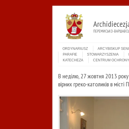
Archidiecez
ПЕРЕМИСЬКО-ВАРШАВСЬК
Menu
Skip to content
ORDYNARIUSZ
ARCYBISKUP SEN
PARAFIE
STOWARZYSZENIA
KATECHEZA
CENTRUM OCHRONY
В неділю, 27 жовтня 2013 року
вірних греко-католиків в місті 