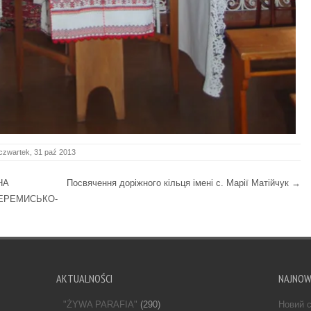
czwartek, 31 paź 2013
НА
Посвячення доріжного кільця імені с. Марії Матійчук
→
ЕРЕМИСЬКО-
AKTUALNOŚCI
NAJNO
"ŻYWA PARAFIA"
(290)
Новий с