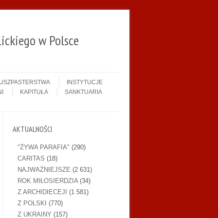
ickiego w Polsce
DUSZPASTERSTWA
INSTYTUCJE
I
KAPITUŁA
SANKTUARIA
AKTUALNOŚCI
"ŻYWA PARAFIA"
(290)
CARITAS
(18)
NAJWAŻNIEJSZE
(2 631)
ROK MIŁOSIERDZIA
(34)
Z ARCHIDIECEJI
(1 581)
Z POLSKI
(770)
Z UKRAINY
(157)