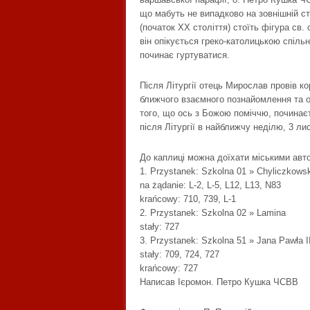
що мабуть не випадково на зовнішній сті
(початок ХХ століття) стоїть фігура с
він опікується греко-католицькою спільн
починає гуртуватися.
Після Літургії отець Мирослав провів ко
ближчого взаємного познайомлення та 
того, що ось з Божою поміччю, починає
після Літургії в найближчу неділю, 3 ли
До каплиці можна доїхати міськими ав
1. Przystanek: Szkolna 01 » Chyliczkows
na żądanie: L-2, L-5, L12, L13, N83
krańcowy: 710, 739, L-1
2. Przystanek: Szkolna 02 » Lamina
stały: 727
3. Przystanek: Szkolna 51 » Jana Pawła I
stały: 709, 724, 727
krańcowy: 727
Написав Ієромон. Петро Кушка ЧСВВ