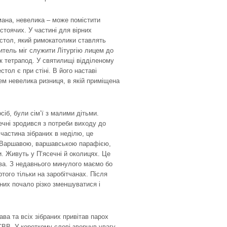
имана, невелика – може помістити
 стоячих. У частині для вірних
естол, який римокатолики ставлять
ель міг служити Літургію лицем до
к тетрапод. У святилищі відділеному
стол є при стіні. В його наставі
ем невелика ризниця, в якій приміщена
осіб, були сім’ї з малими дітьми.
чні зродився з потреби виходу до
 частина зібраних в неділю, це
 з Варшавою, варшавською парафією,
. Живуть у П’ясечні й околицях. Це
ва. З недавнього минулого маємо бо
того тільки на заробітчанах. Після
рних почало різко зменшуватися і
ва та всіх зібраних привітав парох
ВВ. У короткому слові звернув увагу,