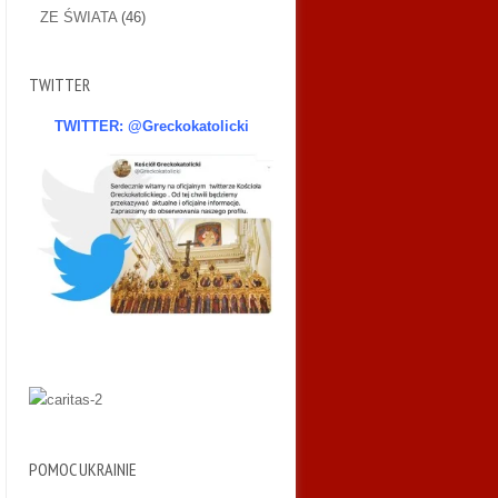
ZE ŚWIATA
(46)
TWITTER
TWITTER: @Greckokatolicki
POMOC UKRAINIE