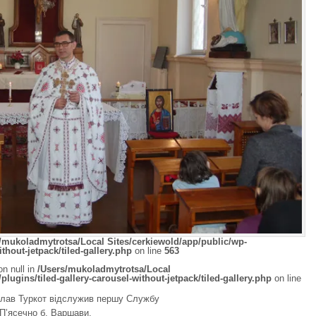
/mukoladmytrotsa/Local Sites/cerkiewold/app/public/wp-
ithout-jetpack/tiled-gallery.php
on line
563
on null in
/Users/mukoladmytrotsa/Local
lugins/tiled-gallery-carousel-without-jetpack/tiled-gallery.php
on line
слав Туркот відслужив першу Службу
 П’ясечно б. Варшави.