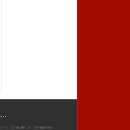
WSZE
айт / Nowa strona internetowa!