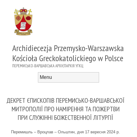
Archidiecezja Przemysko-Warszawska
Kościoła Greckokatolickiego w Polsce
ПЕРЕМИСЬКО-ВАРШАВСЬКА АРХІЄПАРХІЯ УГКЦ
Menu
Skip to content
ДЕКРЕТ ЄПИСКОПІВ ПЕРЕМИСЬКО-ВАРШАВСЬКОЇ
МИТРОПОЛІЇ ПРО НАМІРЕННЯ ТА ПОЖЕРТВИ
ПРИ СЛУЖІННІ БОЖЕСТВЕННОЇ ЛІТУРГІЇ
Перемишль – Вроцлав – Ольштин, дня 17 вересня 2024 р.