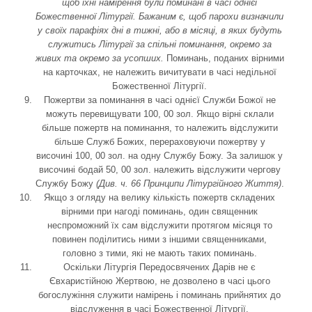
щоб їхні намірення були поминані в часі однієї
Божественної Літургії. Бажаним є, щоб парохи визначили
у своїх парафіях дні в тижні, або в місяці, в яких будуть
служитись Літургії за спільні поминання, окремо за
живих та окремо за усопших.
Поминань, поданих вірними
на карточках, не належить вичитувати в часі недільної
Божественної Літургії.
Пожертви за поминання в часі однієї Служби Божої не
можуть перевищувати 100, 00 зол. Якщо вірні склали
більше пожертв на поминання, то належить відслужити
більше Служб Божих, перераховуючи пожертву у
височині 100, 00 зол. на одну Службу Божу. За залишок у
височині бодай 50, 00 зол. належить відслужити чергову
Службу Божу
(Див.
ч
. 66 Принципи Літургійного Життя)
.
Якщо з огляду на велику кількість пожертв складених
вірними при нагоді поминань, один священник
неспроможний їх сам відслужити протягом місяця то
повинен поділитись ними з іншими священниками,
головно з тими, які не мають таких поминань.
Оскільки Літургія Передосвячених Дарів не є
Євхаристійною Жертвою, не дозволено в часі цього
богослужіння служити намірень і поминань прийнятих до
відслуження в часі Божественної Літургії.