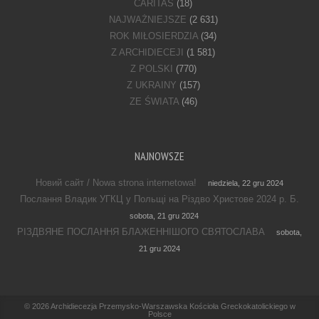
CARITAS
(18)
NAJWAŻNIEJSZE
(2 631)
ROK MIŁOSIERDZIA
(34)
Z ARCHIDIECEJI
(1 581)
Z POLSKI
(770)
Z UKRAINY
(157)
ZE ŚWIATA
(46)
NAJNOWSZE
Новий сайт / Nowa strona internetowa!
niedziela, 22 gru 2024
Послання Владик УГКЦ у Польщі на Різдво Христове 2024 р. Б.
sobota, 21 gru 2024
РІЗДВЯНЕ ПОСЛАННЯ БЛАЖЕННІШОГО СВЯТОСЛАВА
sobota,
21 gru 2024
Footer Menu
© 2026
Archidiecezja Przemysko-Warszawska Kościoła Greckokatolickiego w
Polsce