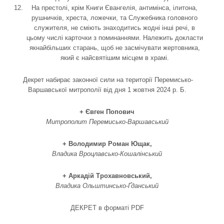
На престолі, крім Книги Євангелія, антимінса, ілитона,
рушничків, хреста, ложечки, та Служебника головного
служителя, не сміють знаходитись жодні інші речі, в
цьому числі карточки з поминаннями. Належить докласти
якнайбільших старань, щоб не засмічувати жертовника,
який є найсвятішим місцем в храмі.
Декрет набирає законної сили на території Перемисько-
Варшавської митрополії від дня 1 жовтня 2024 р. Б.
+ Євген Попович
Митрополит Перемисько-Варшавський
+ Володимир Роман Ющак,
Владика Вроцлавсько-Кошалінський
+ Аркадій Трохавновський,
Владика Ольштинсько-Ґданський
ДЕКРЕТ в форматі PDF