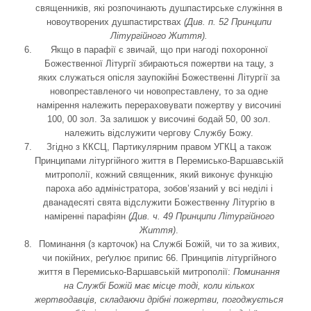
священників, які розпочинають душпастирське служіння в
новоутворених душпастирствах
(Див. п. 52 Принципи
Літургійного Життя).
Якщо в парафії є звичай, що при нагоді похоронної
Божественної Літургії збираються пожертви на тацу, з
яких служаться опісля заупокійні Божественні Літургії за
новопреставленого чи новопреставлену, то за одне
намірення належить перераховувати пожертву у височині
100, 00 зол. За залишок у височині бодай 50, 00 зол.
належить відслужити чергову Службу Божу.
Згідно з ККСЦ, Партикулярним правом УГКЦ а також
Принципами літургійного життя в Перемисько-Варшавській
митрополії, кожний священник, який виконує функцію
пароха або адміністратора, зобов’язаний у всі неділі і
дванадесяті свята відслужити Божественну Літургію в
наміренні парафіян
(Див.
ч. 49
Принципи Літургійного
Життя)
.
Поминання (з карточок) на Службі Божій, чи то за живих,
чи покійних, реґулює припис 66. Принципів літургійного
життя в Перемисько-Варшавській митрополії:
Поминання
на Службі Божій має місце тоді, коли кількох
жертводавців, складаючи дрібні пожертви, погоджується