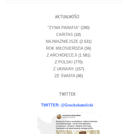
AKTUALNOŚCI
"ŻYWA PARAFIA"
(290)
CARITAS
(18)
NAJWAŻNIEJSZE
(2 631)
ROK MIŁOSIERDZIA
(34)
Z ARCHIDIECEJI
(1 581)
Z POLSKI
(770)
Z UKRAINY
(157)
ZE ŚWIATA
(46)
TWITTER
TWITTER: @Greckokatolicki