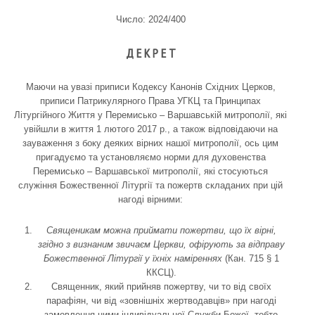
Число: 2024/400
Д Е К Р Е Т
Маючи на увазі приписи Кодексу Канонів Східних Церков,
приписи Патрикулярного Права УГКЦ та Принципах
Літургійного Життя у Перемисько – Варшавській митрополії, які
увійшли в життя 1 лютого 2017 р., а також відповідаючи на
зауваження з боку деяких вірних нашої митрополії, ось цим
пригадуємо та установляємо норми для духовенства
Перемисько – Варшавської митрополії, які стосуються
служіння Божественної Літургії та пожертв складаних при цій
нагоді вірними:
Священикам можна приймати пожертви, що їх вірні,
згідно з визнаним звичаєм Церкви, офірують за відправу
Божественної Літургії у їхніх наміреннях
(Кан. 715 § 1
ККСЦ).
Священник, який прийняв пожертву, чи то від своїх
парафіян, чи від «зовнішніх жертводавців» при нагоді
замовлення ними індивідуальної Служби Божої, тобто