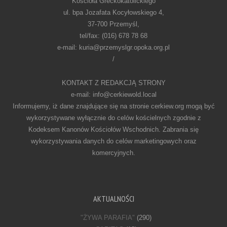
Kościoła Greckokatolickiego
ul. bpa Jozafata Kocyłowskiego 4,
37-700 Przemyśl,
tel/fax: (016) 678 78 68
e-mail: kuria@przemyslgr.opoka.org.pl
/
KONTAKT Z REDAKCJĄ STRONY
e-mail: info@cerkiewold.local
Informujemy, iż dane znajdujące się na stronie cerkiew.org mogą być
wykorzystywane wyłącznie do celów kościelnych zgodnie z
Kodeksem Kanonów Kościołów Wschodnich. Zabrania się
wykorzystywania danych do celów marketingowych oraz
komercyjnych.
AKTUALNOŚCI
"ŻYWA PARAFIA"
(290)