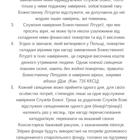
тільки у ними поданому наміренні, зобов’язаний таку
Божественну Літургію відслужити, не долучаючи до неї
жодних інших намірень, ані поминань.
Служіння намірення Божественної Літургії, про яке
просять вірні, не може бути ніколи узалежнене від
складення ними фінансової пожертви та від її височини.
Згідно зі звичаєм, який витворився у Польщі, пожертви
складані вірними при нагоді замовлення Божественної
Літургії в їхніх наміреннях, це середня височина коштів
денного утримання людини. Однак
кожний священик
повинен охоче, навіть без жодної пожертви, правити
Божественну Літургію в наміренні вірних, зокрема
вбогих (Див. (Кан. 716 ККСЦ).
Кожний священик може прийняти одного дня, для своїх
особистих потреб, стипендію лише за одне відслужене
намірення Служби Божої. Гроші за додаткові Служби Божі
відслужені священником одного дня (бінації/трінації)
належить раз у місяць, при нагоді перечислювання
катедратікум, переказати на вказаний своєю
Консисторією банковий рахунок, з зазначенням
intencje
.
Зібрані фонди будуть використані на потреби допомового
священничого єпархіяльного фонду, головно на підтримку