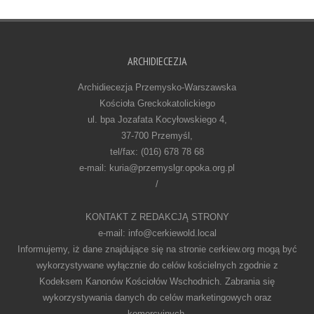
ARCHIDIECEZJA
Archidiecezja Przemysko-Warszawska
Kościoła Greckokatolickiego
ul. bpa Jozafata Kocyłowskiego 4,
37-700 Przemyśl,
tel/fax: (016) 678 78 68
e-mail: kuria@przemyslgr.opoka.org.pl
/
KONTAKT Z REDAKCJĄ STRONY
e-mail: info@cerkiewold.local
Informujemy, iż dane znajdujące się na stronie cerkiew.org mogą być
wykorzystywane wyłącznie do celów kościelnych zgodnie z
Kodeksem Kanonów Kościołów Wschodnich. Zabrania się
wykorzystywania danych do celów marketingowych oraz
komercyjnych.