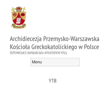
Archidiecezja Przemysko-Warszawska
Kościoła Greckokatolickiego w Polsce
ПЕРЕМИСЬКО-ВАРШАВСЬКА АРХІЄПАРХІЯ УГКЦ
Menu
Skip to content
YTB