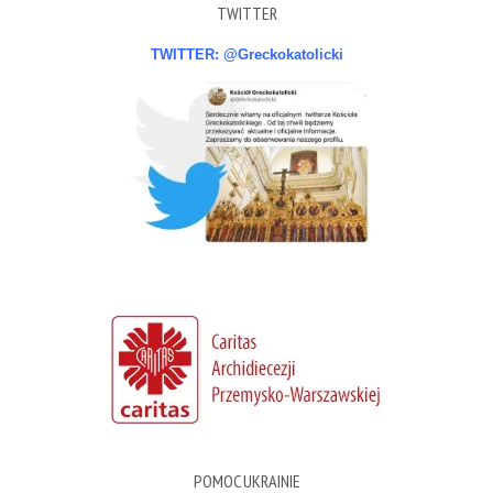
TWITTER
TWITTER: @Greckokatolicki
POMOC UKRAINIE