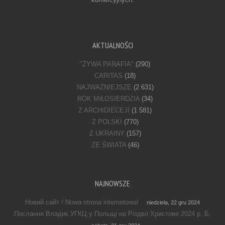
AKTUALNOŚCI
"ŻYWA PARAFIA"
(290)
CARITAS
(18)
NAJWAŻNIEJSZE
(2 631)
ROK MIŁOSIERDZIA
(34)
Z ARCHIDIECEJI
(1 581)
Z POLSKI
(770)
Z UKRAINY
(157)
ZE ŚWIATA
(46)
NAJNOWSZE
Новий сайт / Nowa strona internetowa!
niedziela, 22 gru 2024
Послання Владик УГКЦ у Польщі на Різдво Христове 2024 р. Б.