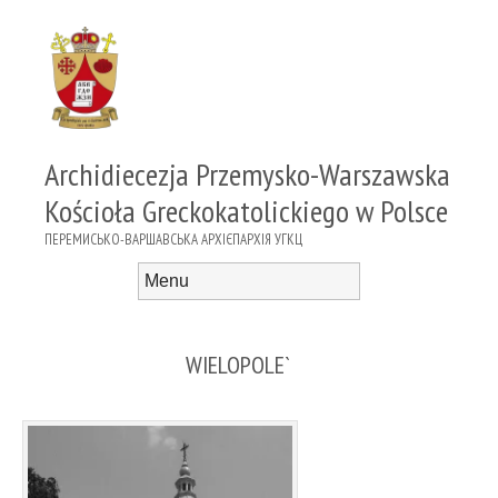
Archidiecezja Przemysko-Warszawska
Kościoła Greckokatolickiego w Polsce
ПЕРЕМИСЬКО-ВАРШАВСЬКА АРХІЄПАРХІЯ УГКЦ
Menu
Skip to content
WIELOPOLE`