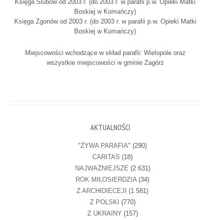
Księga Ślubów od 2003 r. (do 2003 r. w parafii p.w. Opieki Matki
Boskiej w Komańczy)
Księga Zgonów od 2003 r. (do 2003 r. w parafii p.w. Opieki Matki
Boskiej w Komańczy)
Miejscowości wchodzące w skład parafii: Wielopole oraz
wszystkie miejscowości w gminie Zagórz
AKTUALNOŚCI
"ŻYWA PARAFIA"
(290)
CARITAS
(18)
NAJWAŻNIEJSZE
(2 631)
ROK MIŁOSIERDZIA
(34)
Z ARCHIDIECEJI
(1 581)
Z POLSKI
(770)
Z UKRAINY
(157)