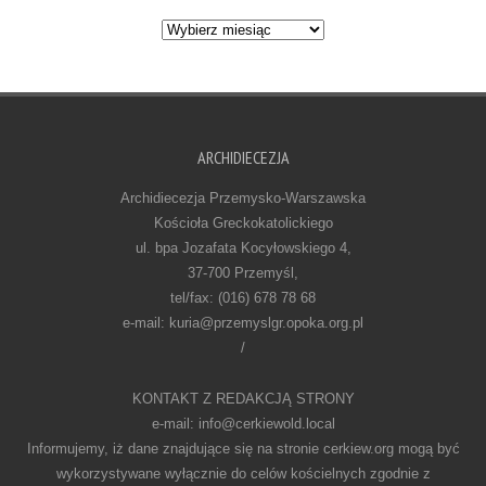
Archiwum
ARCHIDIECEZJA
Archidiecezja Przemysko-Warszawska
Kościoła Greckokatolickiego
ul. bpa Jozafata Kocyłowskiego 4,
37-700 Przemyśl,
tel/fax: (016) 678 78 68
e-mail: kuria@przemyslgr.opoka.org.pl
/
KONTAKT Z REDAKCJĄ STRONY
e-mail: info@cerkiewold.local
Informujemy, iż dane znajdujące się na stronie cerkiew.org mogą być
wykorzystywane wyłącznie do celów kościelnych zgodnie z