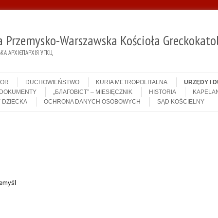
ja Przemysko-Warszawska Kościoła Greckokatol
А АРХІЄПАРХІЯ УГКЦ
IOR
DUCHOWIEŃSTWO
KURIA METROPOLITALNA
URZĘDY I 
DOKUMENTY
„БЛАГОВІСТ” – MIESIĘCZNIK
HISTORIA
KAPELAN
 DZIECKA
OCHRONA DANYCH OSOBOWYCH
SĄD KOŚCIELNY
zemyśl