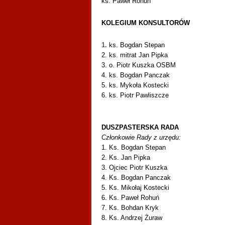
ks. Paweł Rohuń
KOLEGIUM KONSULTORÓW
1.
ks. Bogdan Stepan
2. ks. mitrat Jan Pipka
3.
o. Piotr Kuszka OSBM
4.
ks. Bogdan Panczak
5. ks. Mykoła Kostecki
6. ks. Piotr Pawliszcze
DUSZPASTERSKA RADA
Członkowie Rady z urzędu:
1. Ks. Bogdan Stepan
2. Ks. Jan Pipka
3. Ojciec Piotr Kuszka
4. Ks. Bogdan Panczak
5. Ks. Mikołaj Kostecki
6. Ks. Paweł Rohuń
7. Ks. Bohdan Kryk
8. Ks. Andrzej Żuraw