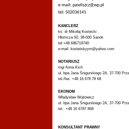
e-mail: pawliszcz@wp.pl
tel: 502036141
KANCLERZ
ks. dr Mikołaj Kostecki
Hłomcza 50, 38-500 Sanok
tel:+48 696719740
e-mail: kostetskyym@yahoo.com
NOTARIUSZ
mgr Anna Kich
ul. bpa Jana Śnigurskiego 2A; 37-700 Prz
tel./fax: +48 16 678 78 68
EKONOM
Władysław Wojtowicz
ul. bpa Jana Śnigurskiego 2A; 37-700 Prz
tel.: +48 16 6787 868
KONSULTANT PRAWNY