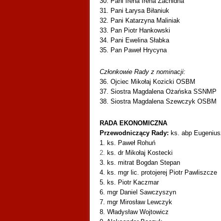
30. Pani Irena Irena Zachidna
31. Pani Łarysa Biłaniuk
32. Pani Katarzyna Maliniak
33. Pan Piotr Hankowski
34. Pani Ewelina Słabka
35. Pan Paweł Hrycyna
Członkowie Rady z nominacji:
36. Ojciec Mikołaj Kozicki OSBM
37. Siostra Magdalena Ożańska SSNMP
38. Siostra Magdalena Szewczyk OSBM
RADA EKONOMICZNA
Przewodniczący Rady:
ks. abp Eugenius
1. ks. Paweł Rohuń
2.
ks. dr Mikołaj Kostecki
3. ks. mitrat Bogdan Stepan
4. ks. mgr lic. protojerej Piotr Pawliszcze
5. ks. Piotr Kaczmar
6. mgr Daniel Sawczyszyn
7. mgr Mirosław Lewczyk
8. Władysław Wojtowicz