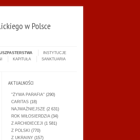
ickiego w Polsce
DUSZPASTERSTWA
INSTYTUCJE
I
KAPITUŁA
SANKTUARIA
AKTUALNOŚCI
"ŻYWA PARAFIA"
(290)
CARITAS
(18)
NAJWAŻNIEJSZE
(2 631)
ROK MIŁOSIERDZIA
(34)
Z ARCHIDIECEJI
(1 581)
Z POLSKI
(770)
Z UKRAINY
(157)