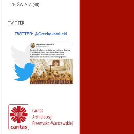
ZE ŚWIATA
(46)
TWITTER
TWITTER: @Greckokatolicki