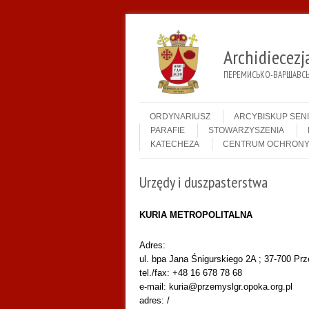
Archidiecez
ПЕРЕМИСЬКО-ВАРШАВСЬК
Menu
Skip to content
ORDYNARIUSZ
ARCYBISKUP SEN
PARAFIE
STOWARZYSZENIA
KATECHEZA
CENTRUM OCHRONY
Urzędy i duszpasterstwa
KURIA METROPOLITALNA
Adres:
ul. bpa Jana Śnigurskiego 2A ; 37-700 Pr
tel./fax: +48 16 678 78 68
e-mail: kuria@przemyslgr.opoka.org.pl
adres: /