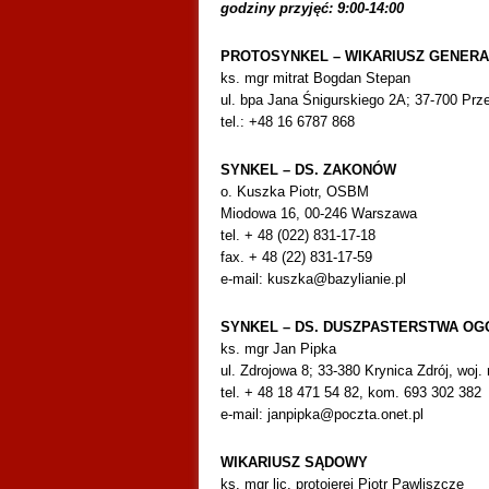
godziny przyjęć: 9:00-14:00
PROTOSYNKEL – WIKARIUSZ GENER
ks. mgr mitrat Bogdan Stepan
ul. bpa Jana Śnigurskiego 2A; 37-700 Prz
tel.: +48 16 6787 868
SYNKEL – DS. ZAKONÓW
o. Kuszka Piotr, OSBM
Miodowa 16, 00-246 Warszawa
tel. + 48 (022) 831-17-18
fax. + 48 (22) 831-17-59
e-mail: kuszka@bazylianie.pl
SYNKEL – DS. DUSZPASTERSTWA O
ks. mgr Jan Pipka
ul. Zdrojowa 8; 33-380 Krynica Zdrój, woj.
tel. + 48 18 471 54 82, kom. 693 302 382
e-mail: janpipka@poczta.onet.pl
WIKARIUSZ SĄDOWY
ks. mgr lic. protojerej Piotr Pawliszcze