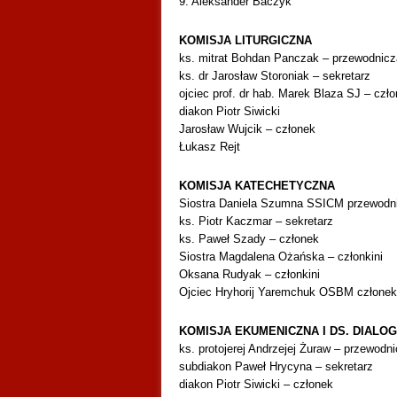
9. Aleksander Baczyk
KOMISJA LITURGICZNA
ks. mitrat Bohdan Panczak – przewodnic
ks. dr Jarosław Storoniak – sekretarz
ojciec prof. dr hab. Marek Blaza SJ – czł
diakon Piotr Siwicki
Jarosław Wujcik – członek
Łukasz Rejt
KOMISJA KATECHETYCZNA
Siostra Daniela Szumna SSICM przewodn
ks. Piotr Kaczmar – sekretarz
ks. Paweł Szady – członek
Siostra Magdalena Ożańska – członkini
Oksana Rudyak – członkini
Ojciec Hryhorij Yaremchuk OSBM członek
KOMISJA EKUMENICZNA I DS. DIALO
ks. protojerej Andrzejej Żuraw – przewodn
subdiakon Paweł Hrycyna – sekretarz
diakon Piotr Siwicki – członek