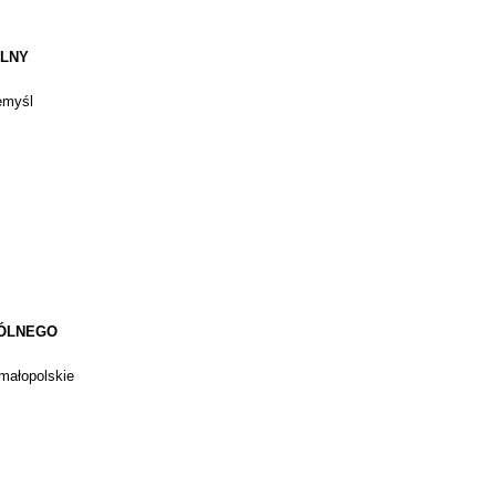
ALNY
emyśl
GÓLNEGO
 małopolskie