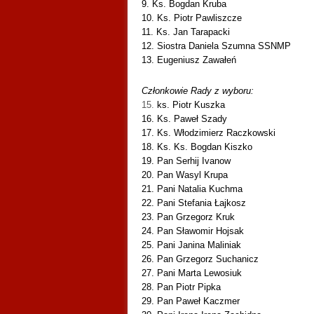
9. Ks. Bogdan Kruba
10. Ks. Piotr Pawliszcze
11. Ks. Jan Tarapacki
12. Siostra Daniela Szumna SSNMP
13. Eugeniusz Zawałeń
Członkowie Rady z wyboru:
15.
ks. Piotr Kuszka
16. Ks. Paweł Szady
17. Ks. Włodzimierz Raczkowski
18. Ks. Ks. Bogdan Kiszko
19. Pan Serhij Ivanow
20. Pan Wasyl Krupa
21. Pani Natalia Kuchma
22. Pani Stefania Łajkosz
23. Pan Grzegorz Kruk
24. Pan Sławomir Hojsak
25. Pani Janina Maliniak
26. Pan Grzegorz Suchanicz
27. Pani Marta Lewosiuk
28. Pan Piotr Pipka
29. Pan Paweł Kaczmer