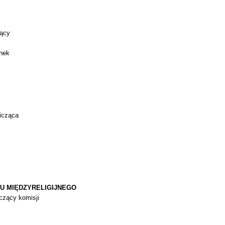
zący
onek
icząca
GU MIĘDZYRELIGIJNEGO
iczący komisji