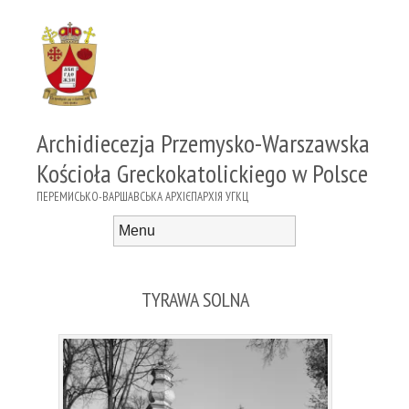
Archidiecezja Przemysko-Warszawska
Kościoła Greckokatolickiego w Polsce
ПЕРЕМИСЬКО-ВАРШАВСЬКА АРХІЄПАРХІЯ УГКЦ
Menu
Skip to content
TYRAWA SOLNA