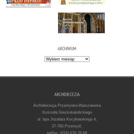
ARCHIWUM
Archiwum
ARCHIDIECEZJA
Archidiecezja Przemysko-Warszawska
Kościoła Greckokatolickiego
ul. bpa Jozafata Kocyłowskiego 4,
37-700 Przemyśl,
tel/fax: (016) 678 78 68