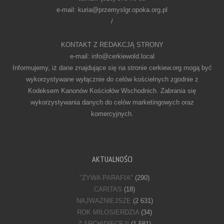
e-mail: kuria@przemyslgr.opoka.org.pl
/
KONTAKT Z REDAKCJĄ STRONY
e-mail: info@cerkiewold.local
Informujemy, iż dane znajdujące się na stronie cerkiew.org mogą być
wykorzystywane wyłącznie do celów kościelnych zgodnie z
Kodeksem Kanonów Kościołów Wschodnich. Zabrania się
wykorzystywania danych do celów marketingowych oraz
komercyjnych.
AKTUALNOŚCI
"ŻYWA PARAFIA"
(290)
CARITAS
(18)
NAJWAŻNIEJSZE
(2 631)
ROK MIŁOSIERDZIA
(34)
Z ARCHIDIECEJI
(1 581)