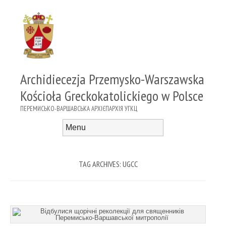
Archidiecezja Przemysko-Warszawska
Kościoła Greckokatolickiego w Polsce
ПЕРЕМИСЬКО-ВАРШАВСЬКА АРХІЄПАРХІЯ УГКЦ
Menu
Skip to content
TAG ARCHIVES:
UGCC