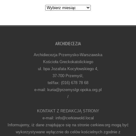
Archiwum
ARCHIDIECEZJA
Archidiecezja Przemysko-Warszawska
Kościoła Greckokatolickiego
ul. bpa Jozafata Kocyłowskiego 4,
37-700 Przemyśl,
tel/fax: (016) 678 78 68
e-mail: kuria@przemyslgr.opoka.org.pl
/
KONTAKT Z REDAKCJĄ STRONY
e-mail: info@cerkiewold.local
Informujemy, iż dane znajdujące się na stronie cerkiew.org mogą być
wykorzystywane wyłącznie do celów kościelnych zgodnie z