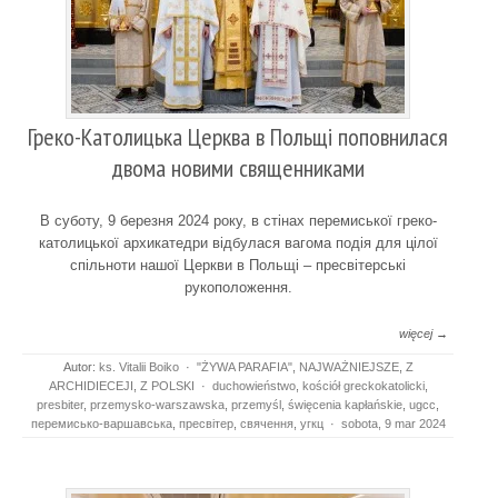
Греко-Католицька Церква в Польщі поповнилася
двома новими священниками
В суботу, 9 березня 2024 року, в стінах перемиської греко-
католицької архикатедри відбулася вагома подія для цілої
спільноти нашої Церкви в Польщі – пресвітерські
рукоположення.
więcej →
Autor:
ks. Vitalii Boiko
·
"ŻYWA PARAFIA"
,
NAJWAŻNIEJSZE
,
Z
ARCHIDIECEJI
,
Z POLSKI
·
duchowieństwo
,
kościół greckokatolicki
,
presbiter
,
przemysko-warszawska
,
przemyśl
,
święcenia kapłańskie
,
ugcc
,
перемисько-варшавська
,
пресвітер
,
свячення
,
угкц
·
sobota, 9 mar 2024