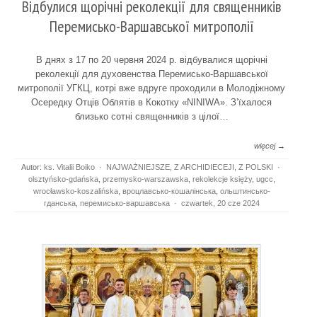
Відбулися щорічні реколекції для священників
Перемисько-Варшавської митрополії
В днях з 17 по 20 червня 2024 р. відбувалися щорічні
реколекції для духовенства Перемисько-Варшавської
митрополії УГКЦ, котрі вже вдруге проходили в Молодіжному
Осередку Отців Облятів в Кокотку «NINIWA». З’їхалося
близько сотні священників з цілої…
więcej →
Autor:
ks. Vitalii Boiko
·
NAJWAŻNIEJSZE
,
Z ARCHIDIECEJI
,
Z POLSKI
·
olsztyńsko-gdańska
,
przemysko-warszawska
,
rekolekcje księży
,
ugcc
,
wrocławsko-koszalińska
,
вроцлавсько-кошалінська
,
ольштинсько-
гданська
,
перемисько-варшавська
·
czwartek, 20 cze 2024