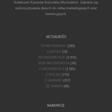
Kodeksem Kanonów Kościołów Wschodnich. Zabrania się
wykorzystywania danych do celów marketingowych oraz
komercyjnych.
AKTUALNOŚCI
"ŻYWA PARAFIA"
(290)
CARITAS
(18)
NAJWAŻNIEJSZE
(2 631)
ROK MIŁOSIERDZIA
(34)
Z ARCHIDIECEJI
(1 581)
Z POLSKI
(770)
Z UKRAINY
(157)
ZE ŚWIATA
(46)
NAJNOWSZE