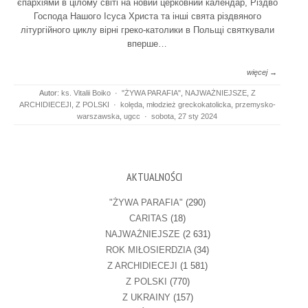
єпархіями в цілому світі на новий церковний календар, Різдво
Господа Нашого Ісуса Христа та інші свята різдвяного
літургійного циклу вірні греко-католики в Польщі святкували
вперше…
więcej →
Autor:
ks. Vitalii Boiko
·
"ŻYWA PARAFIA"
,
NAJWAŻNIEJSZE
,
Z
ARCHIDIECEJI
,
Z POLSKI
·
kolęda
,
młodzież greckokatolicka
,
przemysko-
warszawska
,
ugcc
·
sobota, 27 sty 2024
AKTUALNOŚCI
"ŻYWA PARAFIA"
(290)
CARITAS
(18)
NAJWAŻNIEJSZE
(2 631)
ROK MIŁOSIERDZIA
(34)
Z ARCHIDIECEJI
(1 581)
Z POLSKI
(770)
Z UKRAINY
(157)