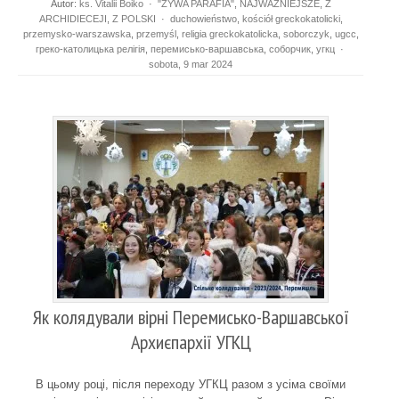
Autor:
ks. Vitalii Boiko
·
"ŻYWA PARAFIA"
,
NAJWAŻNIEJSZE
,
Z
ARCHIDIECEJI
,
Z POLSKI
·
duchowieństwo
,
kościół greckokatolicki
,
przemysko-warszawska
,
przemyśl
,
religia greckokatolicka
,
soborczyk
,
ugcc
,
греко-католицька релігія
,
перемисько-варшавська
,
соборчик
,
угкц
·
sobota, 9 mar 2024
Як колядували вірні Перемисько-Варшавської
Архиєпархії УГКЦ
В цьому році, після переходу УГКЦ разом з усіма своїми