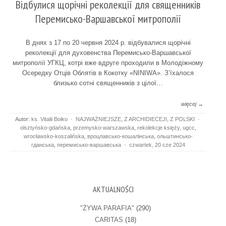
Відбулися щорічні реколекції для священників
Перемисько-Варшавської митрополії
В днях з 17 по 20 червня 2024 р. відбувалися щорічні
реколекції для духовенства Перемисько-Варшавської
митрополії УГКЦ, котрі вже вдруге проходили в Молодіжному
Осередку Отців Облятів в Кокотку «NINIWA». З’їхалося
близько сотні священників з цілої…
więcej →
Autor:
ks. Vitalii Boiko
·
NAJWAŻNIEJSZE
,
Z ARCHIDIECEJI
,
Z POLSKI
·
olsztyńsko-gdańska
,
przemysko-warszawska
,
rekolekcje księży
,
ugcc
,
wrocławsko-koszalińska
,
вроцлавсько-кошалінська
,
ольштинсько-
гданська
,
перемисько-варшавська
·
czwartek, 20 cze 2024
AKTUALNOŚCI
"ŻYWA PARAFIA"
(290)
CARITAS
(18)