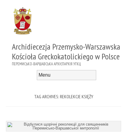
Archidiecezja Przemysko-Warszawska
Kościoła Greckokatolickiego w Polsce
ПЕРЕМИСЬКО-ВАРШАВСЬКА АРХІЄПАРХІЯ УГКЦ
Menu
Skip to content
TAG ARCHIVES:
REKOLEKCJE KSIĘŻY