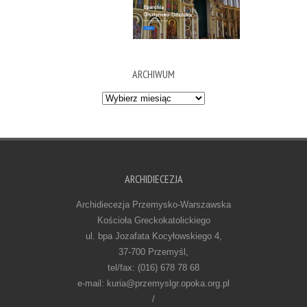
ARCHIWUM
Archiwum
ARCHIDIECEZJA
Archidiecezja Przemysko-Warszawska
Kościoła Greckokatolickiego
ul. bpa Jozafata Kocyłowskiego 4,
37-700 Przemyśl,
tel/fax: (016) 678 78 68
e-mail: kuria@przemyslgr.opoka.org.pl
/