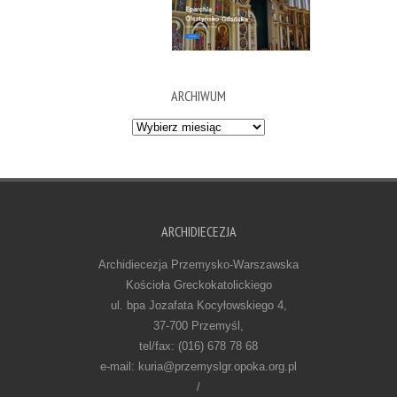
ARCHIWUM
Archiwum
ARCHIDIECEZJA
Archidiecezja Przemysko-Warszawska
Kościoła Greckokatolickiego
ul. bpa Jozafata Kocyłowskiego 4,
37-700 Przemyśl,
tel/fax: (016) 678 78 68
e-mail: kuria@przemyslgr.opoka.org.pl
/