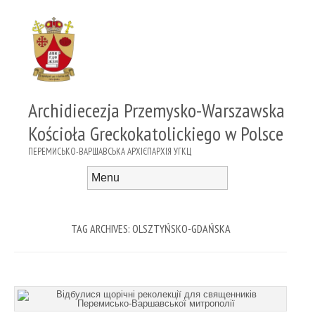
Archidiecezja Przemysko-Warszawska
Kościoła Greckokatolickiego w Polsce
ПЕРЕМИСЬКО-ВАРШАВСЬКА АРХІЄПАРХІЯ УГКЦ
Menu
Skip to content
TAG ARCHIVES:
OLSZTYŃSKO-GDAŃSKA