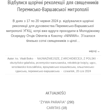
Відбулися щорічні реколекції для священників
Перемисько-Варшавської митрополії
В днях з 17 по 20 червня 2024 р. відбувалися щорічні
реколекції для духовенства Перемисько-Варшавської
митрополії УГКЦ, котрі вже вдруге проходили в Молодіжному
Осередку Отців Облятів в Кокотку «NINIWA». З’їхалося
близько сотні священників з цілої…
więcej →
Autor:
ks. Vitalii Boiko
·
NAJWAŻNIEJSZE
,
Z ARCHIDIECEJI
,
Z POLSKI
·
olsztyńsko-gdańska
,
przemysko-warszawska
,
rekolekcje księży
,
ugcc
,
wrocławsko-koszalińska
,
вроцлавсько-кошалінська
,
ольштинсько-
гданська
,
перемисько-варшавська
·
czwartek, 20 cze 2024
AKTUALNOŚCI
"ŻYWA PARAFIA"
(290)
CARITAS
(18)