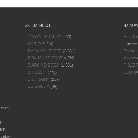
AKTUALNOŚCI
NAJNO
"ŻYWA PARAFIA"
(290)
Новий с
CARITAS
(18)
niedzie
NAJWAŻNIEJSZE
(2 631)
Послан
ROK MIŁOSIERDZIA
(34)
Христов
Z ARCHIDIECEJI
(1 581)
РІЗДВ
Z POLSKI
(770)
СВЯТО
Z UKRAINY
(157)
ZE ŚWIATA
(46)
ronie
z
ich.
 celów