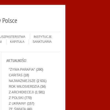
 Polsce
DUSZPASTERSTWA
INSTYTUCJE
I
KAPITUŁA
SANKTUARIA
AKTUALNOŚCI
"ŻYWA PARAFIA"
(290)
CARITAS
(18)
NAJWAŻNIEJSZE
(2 631)
ROK MIŁOSIERDZIA
(34)
Z ARCHIDIECEJI
(1 581)
Z POLSKI
(770)
Z UKRAINY
(157)
ZE ŚWIATA
(46)