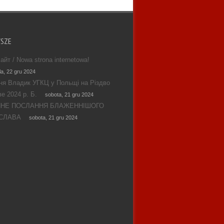
WSZE
айт / Nowa strona internetowa!
la, 22 gru 2024
ня Владик УГКЦ у Польщі на Різдво
е 2024 р. Б.
sobota, 21 gru 2024
ЯНЕ ПОСЛАННЯ БЛАЖЕННІШОГО
СЛАВА
sobota, 21 gru 2024