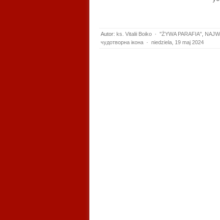
Autor:
ks. Vitalii Boiko
·
"ŻYWA PARAFIA"
,
NAJW
чудотворна ікона
·
niedziela, 19 maj 2024