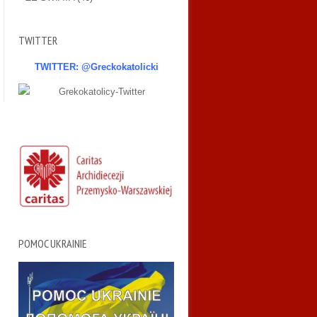
TWITTER
TWITTER: @Greckokatolicki
POMOC UKRAINIE