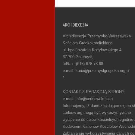
ARCHIDIECEZJA
Archidiecezja Przemysko-Warszawska
Kościoła Greckokatolickiego
ul. bpa Jozafata Kocyłowskiego 4,
37-700 Przemyśl,
tel/fax: (016) 678 78 68
e-mail: kuria@przemyslgr.opoka.org.pl
/
KONTAKT Z REDAKCJĄ STRONY
e-mail: info@cerkiewold.local
Informujemy, iż dane znajdujące się na st
cerkiew.org mogą być wykorzystywane
wyłącznie do celów kościelnych zgodnie 
Kodeksem Kanonów Kościołów Wschodn
Zabrania się wykorzystywania danych do