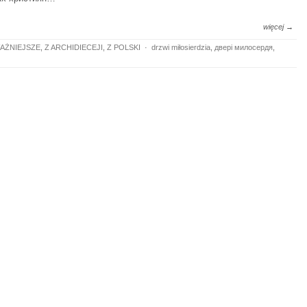
więcej →
AŻNIEJSZE
,
Z ARCHIDIECEJI
,
Z POLSKI
·
drzwi miłosierdzia
,
двері милосердя
,