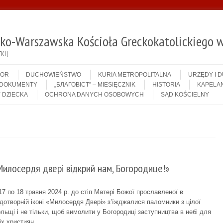
sko-Warszawska Kościoła Greckokatolickiego w
ГКЦ
IOR
DUCHOWIEŃSTWO
KURIA METROPOLITALNA
URZĘDY I 
DOKUMENTY
„БЛАГОВІСТ” – MIESIĘCZNIK
HISTORIA
KAPELAN
 DZIECKA
OCHRONA DANYCH OSOBOWYCH
SĄD KOŚCIELNY
Милосердя двері відкрий нам, Богородице!»
17 по 18 травня 2024 р. до стіп Матері Божої прославленої в
дотворній іконі «Милосердя Двері» з’їжджалися паломники з цілої
льщі і не тільки, щоб вимолити у Богородиці заступництва в небі для
іх християн…