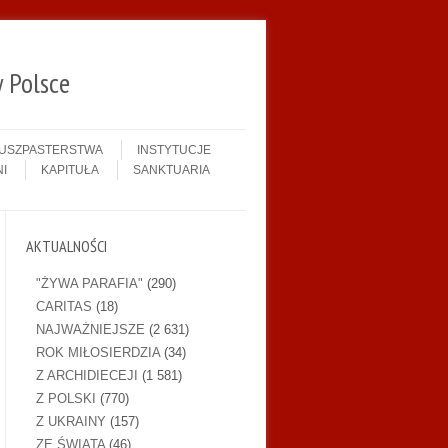
 Polsce
DUSZPASTERSTWA
INSTYTUCJE
I
KAPITUŁA
SANKTUARIA
AKTUALNOŚCI
"ŻYWA PARAFIA"
(290)
CARITAS
(18)
NAJWAŻNIEJSZE
(2 631)
ROK MIŁOSIERDZIA
(34)
Z ARCHIDIECEJI
(1 581)
Z POLSKI
(770)
Z UKRAINY
(157)
ZE ŚWIATA
(46)