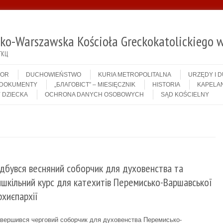
sko-Warszawska Kościoła Greckokatolickiego w
ГКЦ
IOR
DUCHOWIEŃSTWO
KURIA METROPOLITALNA
URZĘDY I 
DOKUMENTY
„БЛАГОВІСТ” – MIESIĘCZNIK
HISTORIA
KAPELAN
 DZIECKA
OCHRONA DANYCH OSOBOWYCH
SĄD KOŚCIELNY
ідбувся весняний соборчик для духовенства та
ишкільний курс для катехитів Перемисько-Варшавської
рхиєпархії
вершився черговий соборчик для духовенства Перемисько-