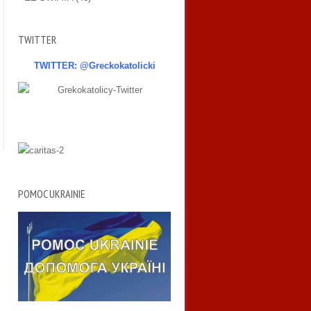
TWITTER
TWITTER: @Greckokatolicki
POMOC UKRAINIE