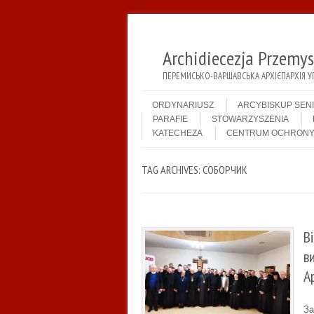
Archidiecezja Przemy
ПЕРЕМИСЬКО-ВАРШАВСЬКА АРХІЄПАРХІЯ У
Menu
Skip to content
ORDYNARIUSZ
ARCYBISKUP SEN
PARAFIE
STOWARZYSZENIA
KATECHEZA
CENTRUM OCHRONY
TAG ARCHIVES:
СОБОРЧИК
В
в
А
За