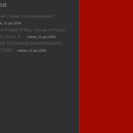
WSZE
айт / Nowa strona internetowa!
la, 22 gru 2024
ня Владик УГКЦ у Польщі на Різдво
е 2024 р. Б.
sobota, 21 gru 2024
ЯНЕ ПОСЛАННЯ БЛАЖЕННІШОГО
СЛАВА
sobota, 21 gru 2024