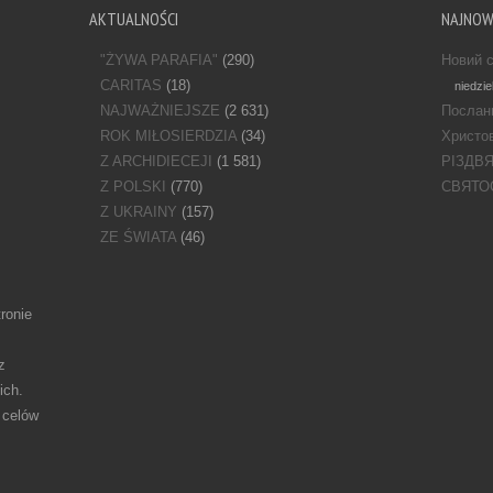
AKTUALNOŚCI
NAJNO
"ŻYWA PARAFIA"
(290)
Новий с
CARITAS
(18)
niedzie
NAJWAŻNIEJSZE
(2 631)
Послан
ROK MIŁOSIERDZIA
(34)
Христов
Z ARCHIDIECEJI
(1 581)
РІЗДВ
Z POLSKI
(770)
СВЯТО
Z UKRAINY
(157)
ZE ŚWIATA
(46)
ronie
z
ich.
 celów