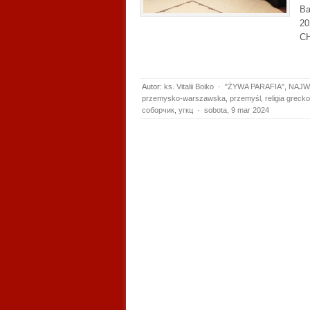
Ва
20
СН
Autor:
ks. Vitalii Boiko
·
"ŻYWA PARAFIA"
,
NAJW
przemysko-warszawska
,
przemyśl
,
religia greck
соборчик
,
угкц
·
sobota, 9 mar 2024