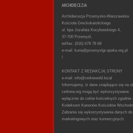
ARCHIDIECEZJA
Archidiecezja Przemysko-Warszawska
Kościoła Greckokatolickiego
ul. bpa Jozafata Kocyłowskiego 4,
37-700 Przemyśl,
tel/fax: (016) 678 78 68
e-mail: kuria@przemyslgr.opoka.org.pl
/
KONTAKT Z REDAKCJĄ STRONY
e-mail: info@cerkiewold.local
Informujemy, iż dane znajdujące się na st
cerkiew.org mogą być wykorzystywane
wyłącznie do celów kościelnych zgodnie 
Kodeksem Kanonów Kościołów Wschodn
Zabrania się wykorzystywania danych do
marketingowych oraz komercyjnych.