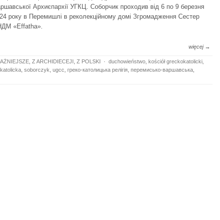
ршавської Архиєпархії УГКЦ. Соборчик проходив від 6 по 9 березня
24 року в Перемишлі в реколекційному домі Згромадження Сестер
ДМ «Effatha».
więcej →
AŻNIEJSZE
,
Z ARCHIDIECEJI
,
Z POLSKI
·
duchowieństwo
,
kościół greckokatolicki
,
okatolicka
,
soborczyk
,
ugcc
,
греко-католицька релігія
,
перемисько-варшавська
,