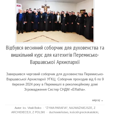
Відбувся весняний соборчик для духовенства та
вишкільний курс для катехитів Перемисько-
Варшавської Архиєпархії
Завершився черговий соборчик для духовенства Перемисько-
Варшавської Архиєпархії УГКЦ. Соборчик проходив від 6 по 9
березня 2024 року в Перемишлі в реколекційному домі
Згромадження Сестер СНДМ «Effatha».
więcej →
Autor:
ks. Vitalii Boiko
·
"ŻYWA PARAFIA"
,
NAJWAŻNIEJSZE
,
Z
ARCHIDIECEJI
,
Z POLSKI
·
duchowieństwo
,
kościół greckokatolicki
,