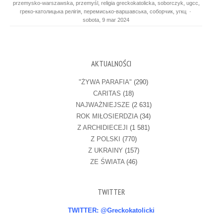
przemysko-warszawska
,
przemyśl
,
religia greckokatolicka
,
soborczyk
,
ugcc
,
греко-католицька релігія
,
перемисько-варшавська
,
соборчик
,
угкц
·
sobota, 9 mar 2024
AKTUALNOŚCI
"ŻYWA PARAFIA"
(290)
CARITAS
(18)
NAJWAŻNIEJSZE
(2 631)
ROK MIŁOSIERDZIA
(34)
Z ARCHIDIECEJI
(1 581)
Z POLSKI
(770)
Z UKRAINY
(157)
ZE ŚWIATA
(46)
TWITTER
TWITTER: @Greckokatolicki