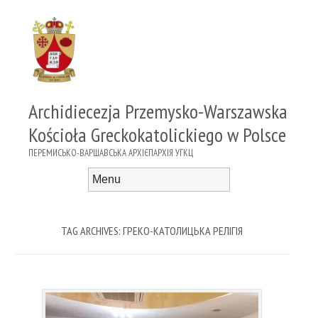
Archidiecezja Przemysko-Warszawska
Kościoła Greckokatolickiego w Polsce
ПЕРЕМИСЬКО-ВАРШАВСЬКА АРХІЄПАРХІЯ УГКЦ
Menu
Skip to content
TAG ARCHIVES:
ГРЕКО-КАТОЛИЦЬКА РЕЛІГІЯ