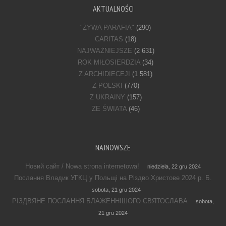
AKTUALNOŚCI
"ŻYWA PARAFIA"
(290)
CARITAS
(18)
NAJWAŻNIEJSZE
(2 631)
ROK MIŁOSIERDZIA
(34)
Z ARCHIDIECEJI
(1 581)
Z POLSKI
(770)
Z UKRAINY
(157)
ZE ŚWIATA
(46)
NAJNOWSZE
Новий сайт / Nowa strona internetowa!
niedziela, 22 gru 2024
Послання Владик УГКЦ у Польщі на Різдво Христове 2024 р. Б.
sobota, 21 gru 2024
РІЗДВЯНЕ ПОСЛАННЯ БЛАЖЕННІШОГО СВЯТОСЛАВА
sobota,
21 gru 2024