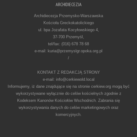
ARCHIDIECEZJA
Archidiecezja Przemysko-Warszawska
Kościoła Greckokatolickiego
ul. bpa Jozafata Kocyłowskiego 4,
37-700 Przemyśl,
tel/fax: (016) 678 78 68
e-mail: kuria@przemyslgr.opoka.org.pl
/
KONTAKT Z REDAKCJĄ STRONY
e-mail: info@cerkiewold.local
Informujemy, iż dane znajdujące się na stronie cerkiew.org mogą być
wykorzystywane wyłącznie do celów kościelnych zgodnie z
Kodeksem Kanonów Kościołów Wschodnich. Zabrania się
wykorzystywania danych do celów marketingowych oraz
komercyjnych.