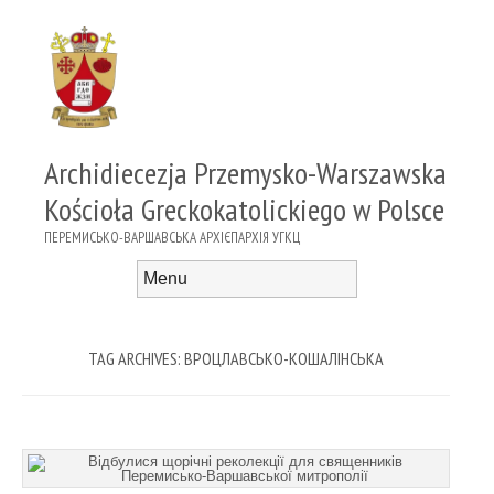
Archidiecezja Przemysko-Warszawska
Kościoła Greckokatolickiego w Polsce
ПЕРЕМИСЬКО-ВАРШАВСЬКА АРХІЄПАРХІЯ УГКЦ
Menu
Skip to content
TAG ARCHIVES:
ВРОЦЛАВСЬКО-КОШАЛІНСЬКА