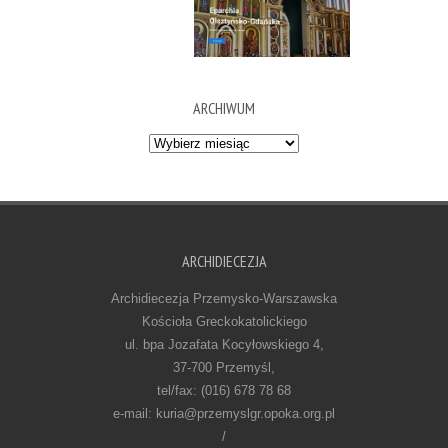
ARCHIWUM
Archiwum
ARCHIDIECEZJA
Archidiecezja Przemysko-Warszawska
Kościoła Greckokatolickiego
ul. bpa Jozafata Kocyłowskiego 4,
37-700 Przemyśl,
tel/fax: (016) 678 78 68
e-mail: kuria@przemyslgr.opoka.org.pl
/