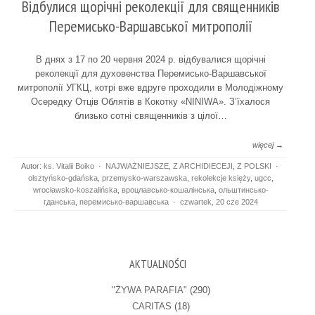
Відбулися щорічні реколекції для священників
Перемисько-Варшавської митрополії
В днях з 17 по 20 червня 2024 р. відбувалися щорічні
реколекції для духовенства Перемисько-Варшавської
митрополії УГКЦ, котрі вже вдруге проходили в Молодіжному
Осередку Отців Облятів в Кокотку «NINIWA». З’їхалося
близько сотні священників з цілої…
więcej →
Autor:
ks. Vitalii Boiko
·
NAJWAŻNIEJSZE
,
Z ARCHIDIECEJI
,
Z POLSKI
·
olsztyńsko-gdańska
,
przemysko-warszawska
,
rekolekcje księży
,
ugcc
,
wrocławsko-koszalińska
,
вроцлавсько-кошалінська
,
ольштинсько-
гданська
,
перемисько-варшавська
·
czwartek, 20 cze 2024
AKTUALNOŚCI
"ŻYWA PARAFIA"
(290)
CARITAS
(18)