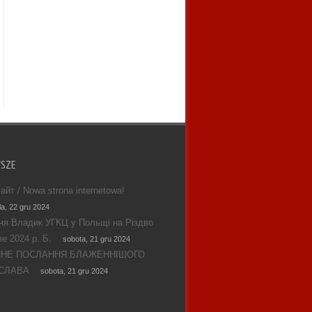
WSZE
айт / Nowa strona internetowa!
la, 22 gru 2024
ня Владик УГКЦ у Польщі на Різдво
е 2024 р. Б.
sobota, 21 gru 2024
ЯНЕ ПОСЛАННЯ БЛАЖЕННІШОГО
СЛАВА
sobota, 21 gru 2024