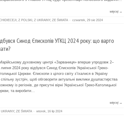
więcej →
CHIDIECEJI
,
Z POLSKI
,
Z UKRAINY
,
ZE ŚWIATA
·
czwartek, 29 sie 2024
ідбувся Синод Єпископів УГКЦ 2024 року: що варто
нати?
Марійському духовному центрі «Зарваниця» вперше упродовж 2–
 липня 2024 року відбувся Синод Єпископів Української Греко-
толицької Церкви. Єпископи з цілого світу з’їхалися в Україну
 спільну зустріч, щоб обговорити актуальні виклики душпастирства
кожному із регіонів, де присутні вірні Української Греко-Католицької
ркви, та виробити…
więcej →
 UKRAINY
,
ZE ŚWIATA
·
wtorek, 16 lip 2024