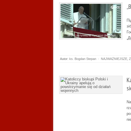
„
Пі
зі
Го
„Д
Autor:
ks. Bogdan Stepan
·
NAJWAŻNIEJSZE
,
Z
K
s
Na
rz
po
ni