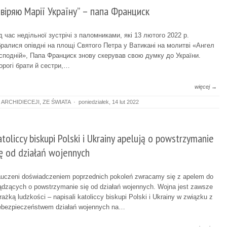
Ввіряю Марії Україну” – папа Франциск
д час недільної зустрічі з паломниками, які 13 лютого 2022 р.
бралися опівдні на площі Святого Петра у Ватикані на молитві «Ангел
сподній», Папа Франциск знову скерував свою думку до України.
орогі брати й сестри,…
więcej →
 ARCHIDIECEJI
,
ZE ŚWIATA
·
poniedziałek, 14 lut 2022
atoliccy biskupi Polski i Ukrainy apelują o powstrzymanie
ię od działań wojennych
uczeni doświadczeniem poprzednich pokoleń zwracamy się z apelem do
ądzących o powstrzymanie się od działań wojennych. Wojna jest zawsze
rażką ludzkości – napisali katoliccy biskupi Polski i Ukrainy w związku z
ebezpieczeństwem działań wojennych na…