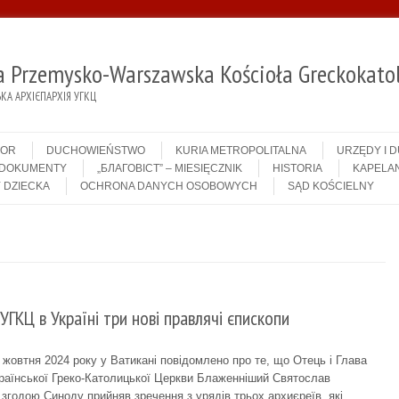
ja Przemysko-Warszawska Kościoła Greckokatol
А АРХІЄПАРХІЯ УГКЦ
IOR
DUCHOWIEŃSTWO
KURIA METROPOLITALNA
URZĘDY I 
DOKUMENTY
„БЛАГОВІСТ” – MIESIĘCZNIK
HISTORIA
KAPELAN
 DZIECKA
OCHRONA DANYCH OSOBOWYCH
SĄD KOŚCIELNY
 УГКЦ в Україні три нові правлячі єпископи
 жовтня 2024 року у Ватикані повідомлено про те, що Отець і Глава
раїнської Греко-Католицької Церкви Блаженніший Святослав
 згодою Синоду прийняв зречення з урядів трьох архиєреїв, які