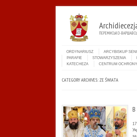
Archidiecez
ПЕРЕМИСЬКО-ВАРШАВСЬК
Menu
Skip to content
ORDYNARIUSZ
ARCYBISKUP SEN
PARAFIE
STOWARZYSZENIA
KATECHEZA
CENTRUM OCHRONY
CATEGORY ARCHIVES:
ZE ŚWIATA
В
17
Ук
за