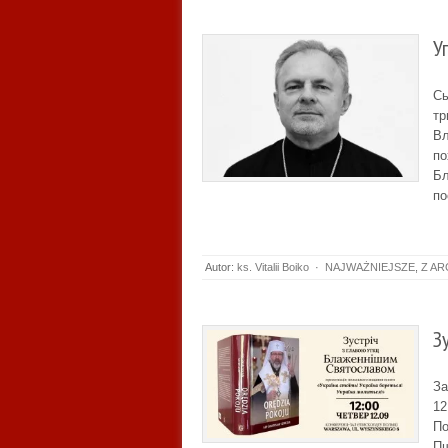
У
Сь
тр
Вл
по
Бл
по
Autor:
ks. Vitalii Boiko
·
NAJWAŻNIEJSZE
,
Z AR
З
За
12
По
Пш