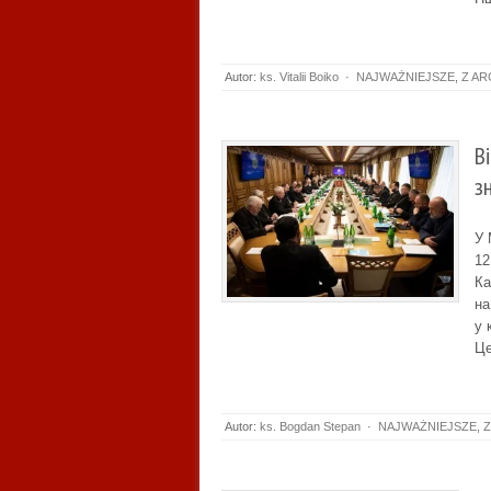
Autor:
ks. Vitalii Boiko
·
NAJWAŻNIEJSZE
,
Z AR
В
з
У 
12
Ка
на
у 
Це
Autor:
ks. Bogdan Stepan
·
NAJWAŻNIEJSZE
,
Z