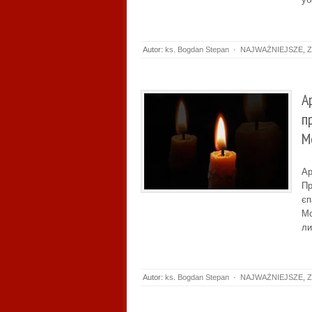
Autor:
ks. Bogdan Stepan
·
NAJWAŻNIEJSZE
,
Z
А
п
М
Ар
Пр
єп
Мо
ли
Autor:
ks. Bogdan Stepan
·
NAJWAŻNIEJSZE
,
Z