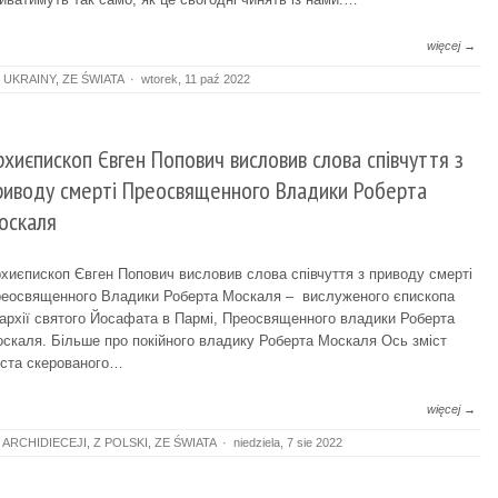
więcej →
 UKRAINY
,
ZE ŚWIATA
·
wtorek, 11 paź 2022
рхиєпископ Євген Попович висловив слова співчуття з
риводу смерті Преосвященного Владики Роберта
оскаля
хиєпископ Євген Попович висловив слова співчуття з приводу смерті
еосвященного Владики Роберта Москаля – вислуженого єпископа
архії святого Йосафата в Пармі, Преосвященного владики Роберта
скаля. Більше про покійного владику Роберта Москаля Ось зміст
ста скерованого…
więcej →
 ARCHIDIECEJI
,
Z POLSKI
,
ZE ŚWIATA
·
niedziela, 7 sie 2022