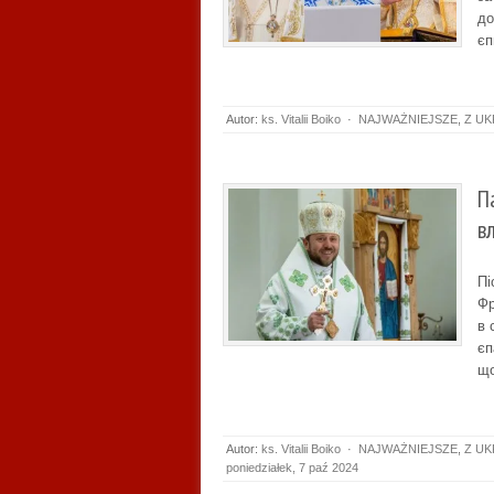
до
єп
Autor:
ks. Vitalii Boiko
·
NAJWAŻNIEJSZE
,
Z UK
П
в
Пі
Фр
в 
єп
що
Autor:
ks. Vitalii Boiko
·
NAJWAŻNIEJSZE
,
Z UK
poniedziałek, 7 paź 2024