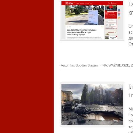
L
к
Оп
вс
до
От
Autor:
ks. Bogdan Stepan
·
NAJWAŻNIEJSZE
,
Z
Г
і
Ми
і 
пр
те
уб