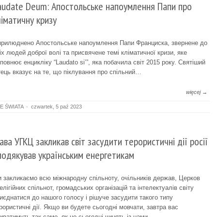
audate Deum: Апостольське напоумлення Папи про
ліматичну кризу
рилюднено Апостольське напоумлення Папи Франциска, звернене до
іх людей доброї волі та присвячене темі кліматичної кризи, яке
повнює енцикліку “Laudato si’”, яка побачила світ 2015 року. Святіший
ець вказує на те, що піклування про спільний…
więcej →
E ŚWIATA
·
czwartek, 5 paź 2023
лава УГКЦ закликав світ засудити терористичні дії росії
 подякував українським енергетикам
 закликаємо всю міжнародну спільноту, очільників держав, Церков
релігійних спільнот, громадських організацій та інтелектуалів світу
иєднатися до нашого голосу і рішуче засудити такого типу
рористичні дії. Якщо ви будете сьогодні мовчати, завтра вас
иватимуть так само, як це сьогодні чинять із нами.…