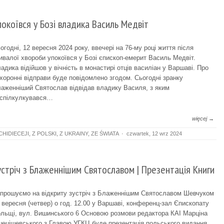
покоївся у Бозі владика Василь Медвіт
огодні, 12 вересня 2024 року, ввечері на 76-му році життя після
ивалої хвороби упокоївся у Бозі єпископ-емерит Василь Медвіт.
адика відійшов у вічність в монастирі отців василіан у Варшаві. Про
хоронні відправи буде повідомлено згодом. Сьогодні зранку
аженніший Святослав відвідав владику Василя, з яким
спілкулкувався…
więcej →
CHIDIECEJI
,
Z POLSKI
,
Z UKRAINY
,
ZE ŚWIATA
·
czwartek, 12 wrz 2024
устріч з Блаженнішим Святославом | Презентація Книги
прошуємо на відкриту зустріч з Блаженнішим Святославом Шевчуком
 вересня (четвер) о год. 12.00 у Варшаві, конференц-зал Єпископату
льщі, вул. Вишинського 6 Основою розмови редактора КАІ Марціна
ецішевського з Главою УГКЦ буде презентація польського видання…