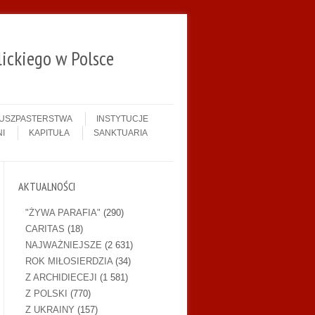
ickiego w Polsce
DUSZPASTERSTWA
INSTYTUCJE
I
KAPITUŁA
SANKTUARIA
AKTUALNOŚCI
"ŻYWA PARAFIA"
(290)
CARITAS
(18)
NAJWAŻNIEJSZE
(2 631)
ROK MIŁOSIERDZIA
(34)
Z ARCHIDIECEJI
(1 581)
Z POLSKI
(770)
Z UKRAINY
(157)