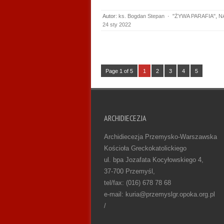
Autor:
ks. Bogdan Stepan
·
"ŻYWA PARAFIA"
,
N
24 sty 2022
Page 1 of 5
1
2
3
4
5
ARCHIDIECEZJA
Archidiecezja Przemysko-Warszawska
Kościoła Greckokatolickiego
ul. bpa Jozafata Kocyłowskiego 4,
37-700 Przemyśl,
tel/fax: (016) 678 78 68
e-mail: kuria@przemyslgr.opoka.org.pl
/