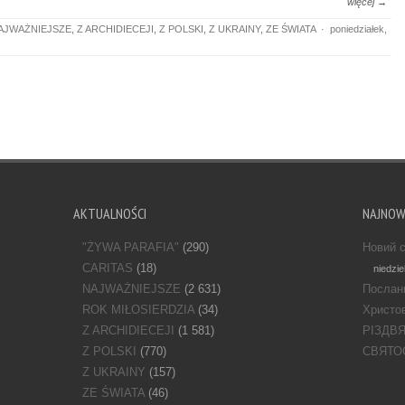
więcej →
AJWAŻNIEJSZE
,
Z ARCHIDIECEJI
,
Z POLSKI
,
Z UKRAINY
,
ZE ŚWIATA
·
poniedziałek,
AKTUALNOŚCI
NAJNO
"ŻYWA PARAFIA"
(290)
Новий с
CARITAS
(18)
niedzie
NAJWAŻNIEJSZE
(2 631)
Послан
ROK MIŁOSIERDZIA
(34)
Христов
Z ARCHIDIECEJI
(1 581)
РІЗДВ
Z POLSKI
(770)
СВЯТО
Z UKRAINY
(157)
ZE ŚWIATA
(46)