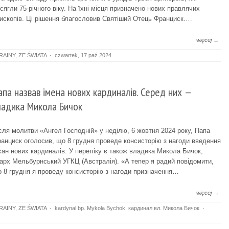
сягли 75-річного віку. На їхні місця призначено нових правлячих
ископів. Ці рішення благословив Святіший Отець Франциск.…
więcej →
RAINY
,
ZE ŚWIATA
·
czwartek, 17 paź 2024
апа назвав імена нових кардиналів. Серед них —
ладика Микола Бичок
сля молитви «Ангел Господній» у неділю, 6 жовтня 2024 року, Папа
анциск оголосив, що 8 грудня проведе консисторію з нагоди введення
сан нових кардиналів. У переліку є також владика Микола Бичок,
арх Мельбурнський УГКЦ (Австралія). «А тепер я радий повідомити,
 8 грудня я проведу консисторію з нагоди призначення…
więcej →
RAINY
,
ZE ŚWIATA
·
kardynal bp. Mykola Bychok
,
кардинал вл. Микола Бичок
·