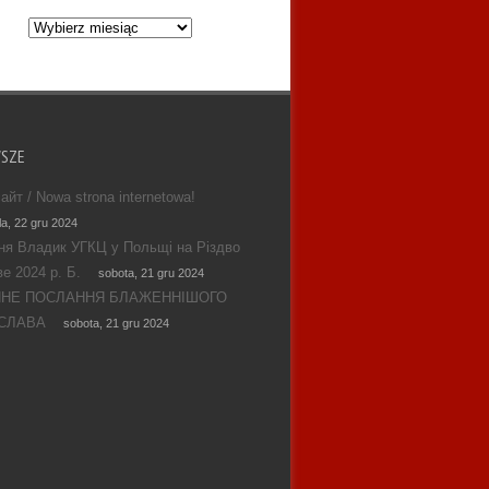
Archiwum
WSZE
айт / Nowa strona internetowa!
la, 22 gru 2024
ня Владик УГКЦ у Польщі на Різдво
е 2024 р. Б.
sobota, 21 gru 2024
ЯНЕ ПОСЛАННЯ БЛАЖЕННІШОГО
СЛАВА
sobota, 21 gru 2024