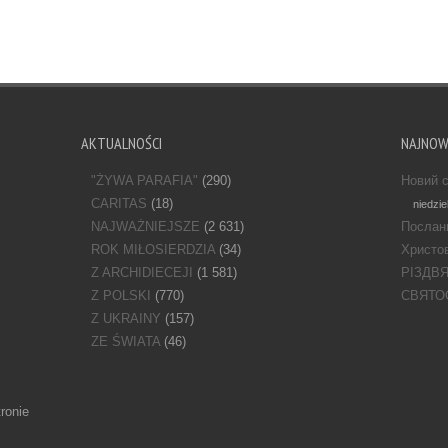
AKTUALNOŚCI
NAJNO
"ŻYWA PARAFIA"
(290)
Новий с
CARITAS
(18)
niedzie
NAJWAŻNIEJSZE
(2 631)
Послан
ROK MIŁOSIERDZIA
(34)
Христов
Z ARCHIDIECEJI
(1 581)
РІЗДВ
Z POLSKI
(770)
СВЯТО
Z UKRAINY
(157)
ZE ŚWIATA
(46)
ronie