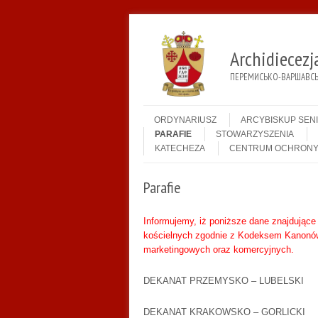
Archidiecez
ПЕРЕМИСЬКО-ВАРШАВСЬК
Menu
Skip to content
ORDYNARIUSZ
ARCYBISKUP SEN
PARAFIE
STOWARZYSZENIA
KATECHEZA
CENTRUM OCHRONY
Parafie
Informujemy, iż poniższe dane znajdujące
kościelnych zgodnie z Kodeksem Kanonów
marketingowych oraz komercyjnych.
DEKANAT PRZEMYSKO – LUBELSKI
DEKANAT KRAKOWSKO – GORLICKI