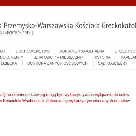
ja Przemysko-Warszawska Kościoła Greckokatol
А АРХІЄПАРХІЯ УГКЦ
IOR
DUCHOWIEŃSTWO
KURIA METROPOLITALNA
URZĘDY I 
DOKUMENTY
„БЛАГОВІСТ” – MIESIĘCZNIK
HISTORIA
KAPELA
 DZIECKA
OCHRONA DANYCH OSOBOWYCH
SĄD KOŚCIELNY
 się na stronie cerkiew.org mogą być wykorzystywane wyłącznie do celów
 Kościołów Wschodnich. Zabrania się wykorzystywania danych do celów