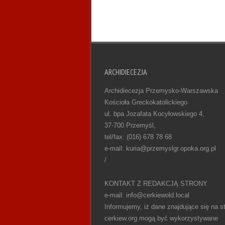
ARCHIDIECEZJA
Archidiecezja Przemysko-Warszawska
Kościoła Greckokatolickiego
ul. bpa Jozafata Kocyłowskiego 4,
37-700 Przemyśl,
tel/fax: (016) 678 78 68
e-mail: kuria@przemyslgr.opoka.org.pl
/
KONTAKT Z REDAKCJĄ STRONY
e-mail: info@cerkiewold.local
Informujemy, iż dane znajdujące się na st
cerkiew.org mogą być wykorzystywane