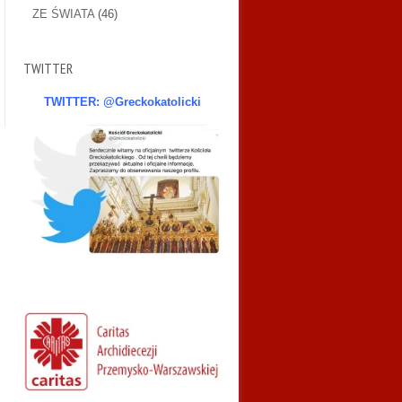
ZE ŚWIATA
(46)
TWITTER
TWITTER: @Greckokatolicki