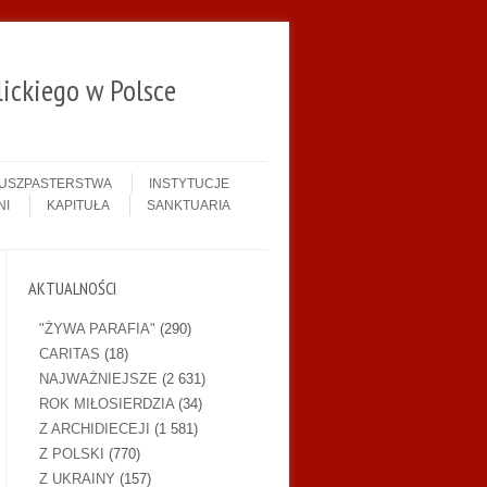
ickiego w Polsce
DUSZPASTERSTWA
INSTYTUCJE
NI
KAPITUŁA
SANKTUARIA
AKTUALNOŚCI
"ŻYWA PARAFIA"
(290)
CARITAS
(18)
NAJWAŻNIEJSZE
(2 631)
ROK MIŁOSIERDZIA
(34)
Z ARCHIDIECEJI
(1 581)
Z POLSKI
(770)
Z UKRAINY
(157)