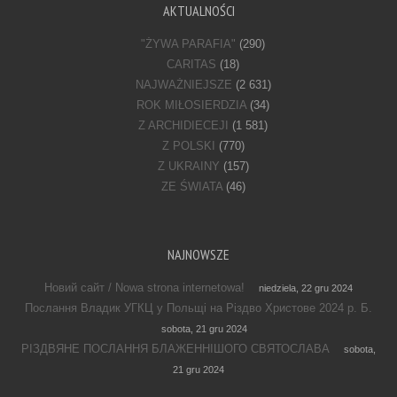
AKTUALNOŚCI
"ŻYWA PARAFIA"
(290)
CARITAS
(18)
NAJWAŻNIEJSZE
(2 631)
ROK MIŁOSIERDZIA
(34)
Z ARCHIDIECEJI
(1 581)
Z POLSKI
(770)
Z UKRAINY
(157)
ZE ŚWIATA
(46)
NAJNOWSZE
Новий сайт / Nowa strona internetowa!
niedziela, 22 gru 2024
Послання Владик УГКЦ у Польщі на Різдво Христове 2024 р. Б.
sobota, 21 gru 2024
РІЗДВЯНЕ ПОСЛАННЯ БЛАЖЕННІШОГО СВЯТОСЛАВА
sobota,
21 gru 2024