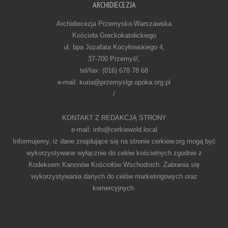
ARCHIDIECEZJA
Archidiecezja Przemysko-Warszawska
Kościoła Greckokatolickiego
ul. bpa Jozafata Kocyłowskiego 4,
37-700 Przemyśl,
tel/fax: (016) 678 78 68
e-mail: kuria@przemyslgr.opoka.org.pl
/
KONTAKT Z REDAKCJĄ STRONY
e-mail: info@cerkiewold.local
Informujemy, iż dane znajdujące się na stronie cerkiew.org mogą być
wykorzystywane wyłącznie do celów kościelnych zgodnie z
Kodeksem Kanonów Kościołów Wschodnich. Zabrania się
wykorzystywania danych do celów marketingowych oraz
komercyjnych.