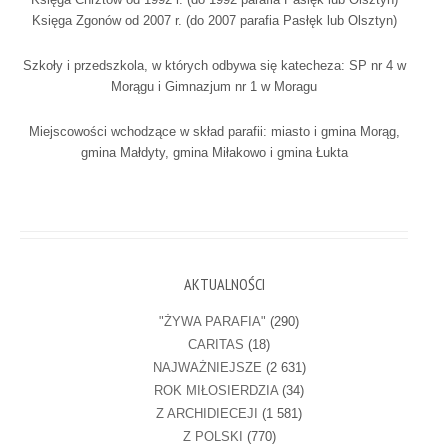
Księga Zgonów od 2007 r. (do 2007 parafia Pasłęk lub Olsztyn)
Szkoły i przedszkola, w których odbywa się katecheza: SP nr 4 w
Morągu i Gimnazjum nr 1 w Moragu
Miejscowości wchodzące w skład parafii: miasto i gmina Morąg,
gmina Małdyty, gmina Miłakowo i gmina Łukta
AKTUALNOŚCI
"ŻYWA PARAFIA"
(290)
CARITAS
(18)
NAJWAŻNIEJSZE
(2 631)
ROK MIŁOSIERDZIA
(34)
Z ARCHIDIECEJI
(1 581)
Z POLSKI
(770)