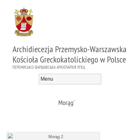
Archidiecezja Przemysko-Warszawska
Kościoła Greckokatolickiego w Polsce
ПЕРЕМИСЬКО-ВАРШАВСЬКА АРХІЄПАРХІЯ УГКЦ
Menu
Skip to content
Morąg`