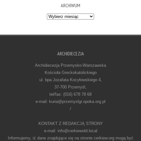
ARCHIWUM
Archiwum
ARCHIDIECEZJA
Archidiecezja Przemysko-Warszawska
Kościoła Greckokatolickiego
ul. bpa Jozafata Kocyłowskiego 4,
37-700 Przemyśl,
tel/fax: (016) 678 78 68
e-mail: kuria@przemyslgr.opoka.org.pl
/
KONTAKT Z REDAKCJĄ STRONY
e-mail: info@cerkiewold.local
Informujemy, iż dane znajdujące się na stronie cerkiew.org mogą być