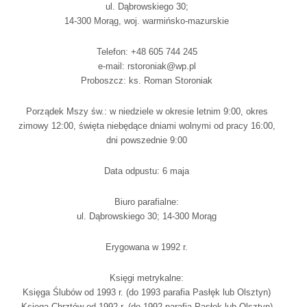
ul. Dąbrowskiego 30;
14-300 Morąg, woj. warmińsko-mazurskie
Telefon: +48 605 744 245
e-mail: rstoroniak@wp.pl
Proboszcz: ks. Roman Storoniak
Porządek Mszy św.: w niedziele w okresie letnim 9:00, okres
zimowy 12:00, święta niebędące dniami wolnymi od pracy 16:00,
dni powszednie 9:00
Data odpustu: 6 maja
Biuro parafialne:
ul. Dąbrowskiego 30; 14-300 Morąg
Erygowana w 1992 r.
Księgi metrykalne:
Księga Ślubów od 1993 r. (do 1993 parafia Pasłęk lub Olsztyn)
Księga Chrztów od 1992 r. (do 1992 parafia Pasłęk lub Olsztyn)