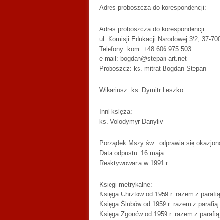
Adres proboszcza do korespondencji:
Adres proboszcza do korespondencji:
ul. Komisji Edukacji Narodowej 3/2; 37-7
Telefony: kom. +48 606 975 503
e-mail: bogdan@stepan-art.net
Proboszcz: ks. mitrat Bogdan Stepan
Wikariusz: ks. Dymitr Leszko
Inni księża:
ks. Volodymyr Danyliv
Porządek Mszy św.: odprawia się okazjona
Data odpustu: 16 maja
Reaktywowana w 1991 r.
Księgi metrykalne:
Księga Chrztów od 1959 r. razem z parafi
Księga Ślubów od 1959 r. razem z parafi
Księga Zgonów od 1959 r. razem z parafi