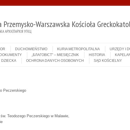
ja Przemysko-Warszawska Kościoła Greckokatol
А АРХІЄПАРХІЯ УГКЦ
IOR
DUCHOWIEŃSTWO
KURIA METROPOLITALNA
URZĘDY I 
DOKUMENTY
„БЛАГОВІСТ” – MIESIĘCZNIK
HISTORIA
KAPELAN
 DZIECKA
OCHRONA DANYCH OSOBOWYCH
SĄD KOŚCIELNY
go Peczerskiego
w. św. Teodozego Peczerskiego w Malawie,
ie