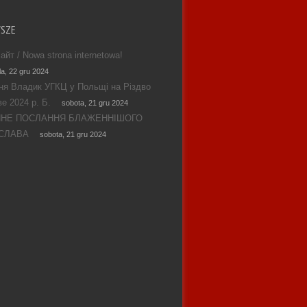
WSZE
айт / Nowa strona internetowa!
la, 22 gru 2024
ня Владик УГКЦ у Польщі на Різдво
е 2024 р. Б.
sobota, 21 gru 2024
ЯНЕ ПОСЛАННЯ БЛАЖЕННІШОГО
СЛАВА
sobota, 21 gru 2024