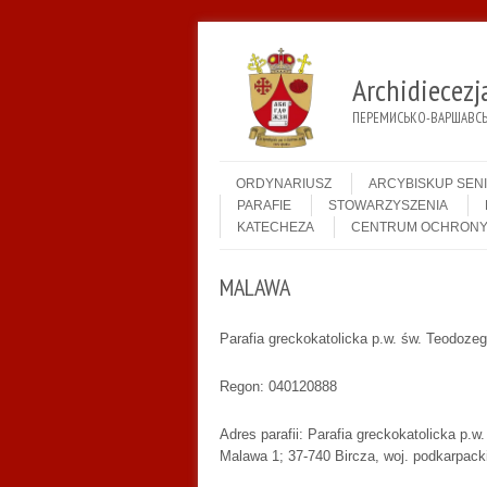
Archidiecez
ПЕРЕМИСЬКО-ВАРШАВСЬК
Menu
Skip to content
ORDYNARIUSZ
ARCYBISKUP SEN
PARAFIE
STOWARZYSZENIA
KATECHEZA
CENTRUM OCHRONY
MALAWA
Parafia greckokatolicka p.w. św. Teodoze
Regon: 040120888
Adres parafii: Parafia greckokatolicka p.
Malawa 1; 37-740 Bircza, woj. podkarpack