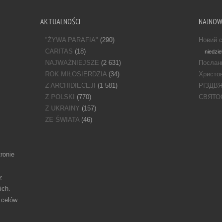
AKTUALNOŚCI
NAJNO
"ŻYWA PARAFIA"
(290)
Новий с
CARITAS
(18)
niedzie
NAJWAŻNIEJSZE
(2 631)
Послан
ROK MIŁOSIERDZIA
(34)
Христов
Z ARCHIDIECEJI
(1 581)
РІЗДВ
Z POLSKI
(770)
СВЯТО
Z UKRAINY
(157)
ZE ŚWIATA
(46)
ronie
z
ich.
 celów