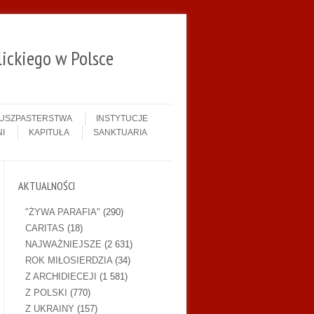
ickiego w Polsce
DUSZPASTERSTWA
INSTYTUCJE
I
KAPITUŁA
SANKTUARIA
AKTUALNOŚCI
"ŻYWA PARAFIA"
(290)
CARITAS
(18)
NAJWAŻNIEJSZE
(2 631)
ROK MIŁOSIERDZIA
(34)
Z ARCHIDIECEJI
(1 581)
Z POLSKI
(770)
Z UKRAINY
(157)