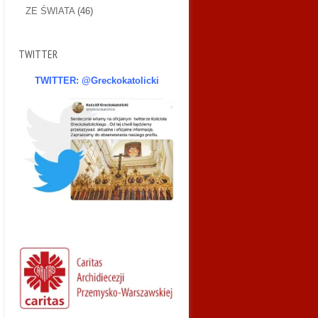
ZE ŚWIATA
(46)
TWITTER
TWITTER: @Greckokatolicki