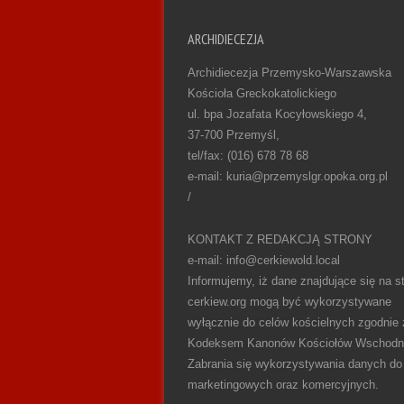
ARCHIDIECEZJA
Archidiecezja Przemysko-Warszawska
Kościoła Greckokatolickiego
ul. bpa Jozafata Kocyłowskiego 4,
37-700 Przemyśl,
tel/fax: (016) 678 78 68
e-mail: kuria@przemyslgr.opoka.org.pl
/
KONTAKT Z REDAKCJĄ STRONY
e-mail: info@cerkiewold.local
Informujemy, iż dane znajdujące się na st
cerkiew.org mogą być wykorzystywane
wyłącznie do celów kościelnych zgodnie 
Kodeksem Kanonów Kościołów Wschodn
Zabrania się wykorzystywania danych do
marketingowych oraz komercyjnych.