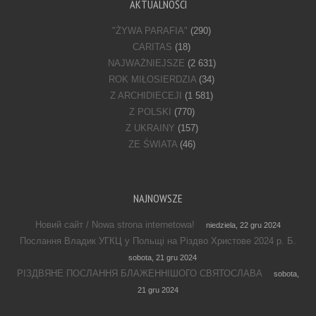
AKTUALNOŚCI
"ŻYWA PARAFIA"
(290)
CARITAS
(18)
NAJWAŻNIEJSZE
(2 631)
ROK MIŁOSIERDZIA
(34)
Z ARCHIDIECEJI
(1 581)
Z POLSKI
(770)
Z UKRAINY
(157)
ZE ŚWIATA
(46)
NAJNOWSZE
Новий сайт / Nowa strona internetowa!
niedziela, 22 gru 2024
Послання Владик УГКЦ у Польщі на Різдво Христове 2024 р. Б.
sobota, 21 gru 2024
РІЗДВЯНЕ ПОСЛАННЯ БЛАЖЕННІШОГО СВЯТОСЛАВА
sobota,
21 gru 2024