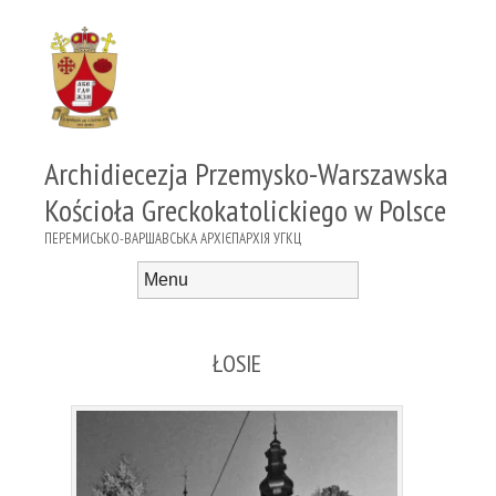
Archidiecezja Przemysko-Warszawska
Kościoła Greckokatolickiego w Polsce
ПЕРЕМИСЬКО-ВАРШАВСЬКА АРХІЄПАРХІЯ УГКЦ
Menu
Skip to content
ŁOSIE