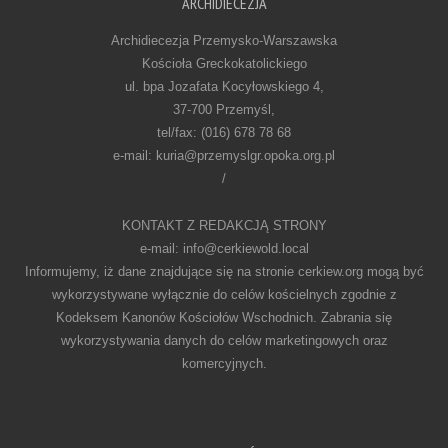
ARCHIDIECEZJA
Archidiecezja Przemysko-Warszawska
Kościoła Greckokatolickiego
ul. bpa Jozafata Kocyłowskiego 4,
37-700 Przemyśl,
tel/fax: (016) 678 78 68
e-mail: kuria@przemyslgr.opoka.org.pl
/
KONTAKT Z REDAKCJĄ STRONY
e-mail: info@cerkiewold.local
Informujemy, iż dane znajdujące się na stronie cerkiew.org mogą być
wykorzystywane wyłącznie do celów kościelnych zgodnie z
Kodeksem Kanonów Kościołów Wschodnich. Zabrania się
wykorzystywania danych do celów marketingowych oraz
komercyjnych.