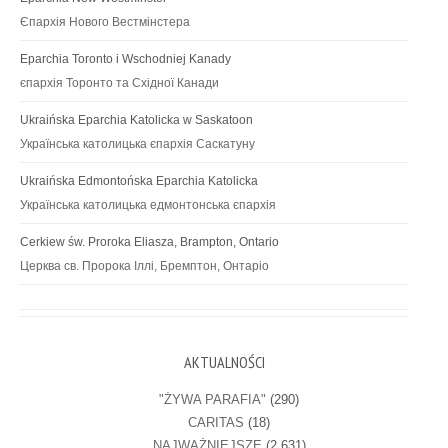
Єпархія Нового Вестмінстера
Eparchia Toronto i Wschodniej Kanady
єпархія Торонто та Східної Канади
Ukraińska Eparchia Katolicka w Saskatoon
Українська католицька єпархія Саскатуну
Ukraińska Edmontońska Eparchia Katolicka
Українська католицька едмонтонська єпархія
Cerkiew św. Proroka Eliasza, Brampton, Ontario
Церква св. Пророка Іллі, Бремптон, Онтаріо
AKTUALNOŚCI
"ŻYWA PARAFIA"
(290)
CARITAS
(18)
NAJWAŻNIEJSZE
(2 631)