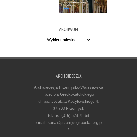
ARCHIWUM
Archiwum
ARCHIDIECEZJA
Archidiecezja Przemysko-Warszawska
Kościoła Greckokatolickiego
ul. bpa Jozafata Kocyłowskiego 4,
37-700 Przemyśl,
tel/fax: (016) 678 78 68
e-mail: kuria@przemyslgr.opoka.org.pl
/