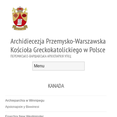
Archidiecezja Przemysko-Warszawska
Kościoła Greckokatolickiego w Polsce
ПЕРЕМИСЬКО-ВАРШАВСЬКА АРХІЄПАРХІЯ УГКЦ
Menu
Skip to content
KANADA
Archieparchia w Winnipegu
Архієпархія у Вінніпезі
Eparchia New Westminster