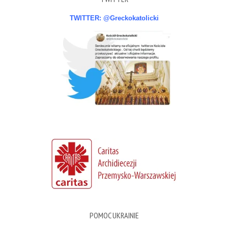
TWITTER: @Greckokatolicki
POMOC UKRAINIE