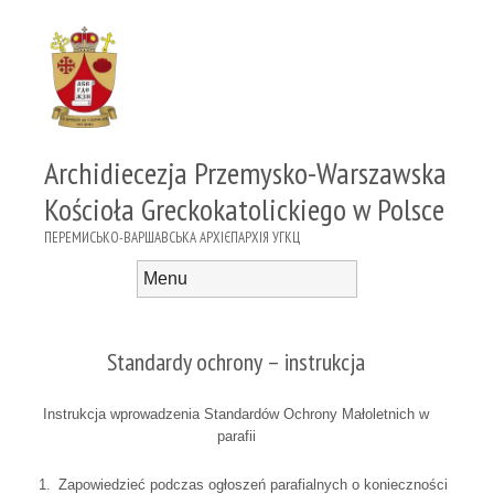
Archidiecezja Przemysko-Warszawska
Kościoła Greckokatolickiego w Polsce
ПЕРЕМИСЬКО-ВАРШАВСЬКА АРХІЄПАРХІЯ УГКЦ
Menu
Skip to content
Standardy ochrony – instrukcja
Instrukcja wprowadzenia Standardów Ochrony Małoletnich w
parafii
Zapowiedzieć podczas ogłoszeń parafialnych o konieczności