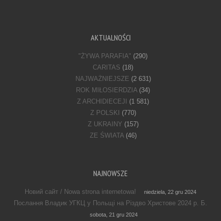
AKTUALNOŚCI
"ŻYWA PARAFIA"
(290)
CARITAS
(18)
NAJWAŻNIEJSZE
(2 631)
ROK MIŁOSIERDZIA
(34)
Z ARCHIDIECEJI
(1 581)
Z POLSKI
(770)
Z UKRAINY
(157)
ZE ŚWIATA
(46)
NAJNOWSZE
Новий сайт / Nowa strona internetowa!
niedziela, 22 gru 2024
Послання Владик УГКЦ у Польщі на Різдво Христове 2024 р. Б.
sobota, 21 gru 2024