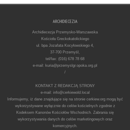
ARCHIDIECEZJA
Archidiecezja Przemysko-Warszawska
Kościoła Greckokatolickiego
ul. bpa Jozafata Kocyłowskiego 4,
37-700 Przemyśl,
tel/fax: (016) 678 78 68
e-mail: kuria@przemyslgr.opoka.org.pl
/
KONTAKT Z REDAKCJĄ STRONY
e-mail: info@cerkiewold.local
Informujemy, iż dane znajdujące się na stronie cerkiew.org mogą być
wykorzystywane wyłącznie do celów kościelnych zgodnie z
Kodeksem Kanonów Kościołów Wschodnich. Zabrania się
wykorzystywania danych do celów marketingowych oraz
komercyjnych.