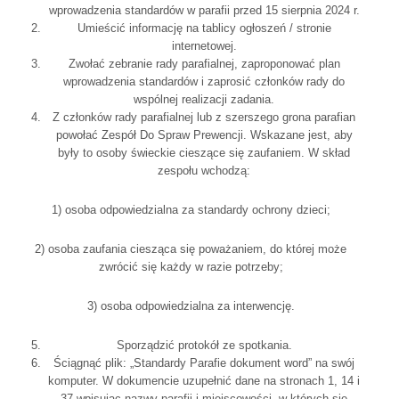
wprowadzenia standardów w parafii przed 15 sierpnia 2024 r.
Umieścić informację na tablicy ogłoszeń / stronie
internetowej.
Zwołać zebranie rady parafialnej, zaproponować plan
wprowadzenia standardów i zaprosić członków rady do
wspólnej realizacji zadania.
Z członków rady parafialnej lub z szerszego grona parafian
powołać Zespół Do Spraw Prewencji. Wskazane jest, aby
były to osoby świeckie cieszące się zaufaniem. W skład
zespołu wchodzą:
1) osoba odpowiedzialna za standardy ochrony dzieci;
2) osoba zaufania ciesząca się poważaniem, do której może
zwrócić się każdy w razie potrzeby;
3) osoba odpowiedzialna za interwencję.
Sporządzić protokół ze spotkania.
Ściągnąć plik: „Standardy Parafie dokument word” na swój
komputer. W dokumencie uzupełnić dane na stronach 1, 14 i
37 wpisując nazwy parafii i miejscowości, w których się