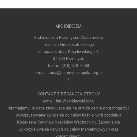
ARCHIDIECEZJA
Archidiecezja Przemysko-Warszawska
Kościoła Greckokatolickiego
ul. bpa Jozafata Kocyłowskiego 4,
37-700 Przemyśl,
tel/fax: (016) 678 78 68
e-mail: kuria@przemyslgr.opoka.org.pl
/
KONTAKT Z REDAKCJĄ STRONY
e-mail: info@cerkiewold.local
Informujemy, iż dane znajdujące się na stronie cerkiew.org mogą być
wykorzystywane wyłącznie do celów kościelnych zgodnie z
Kodeksem Kanonów Kościołów Wschodnich. Zabrania się
wykorzystywania danych do celów marketingowych oraz
komercyjnych.