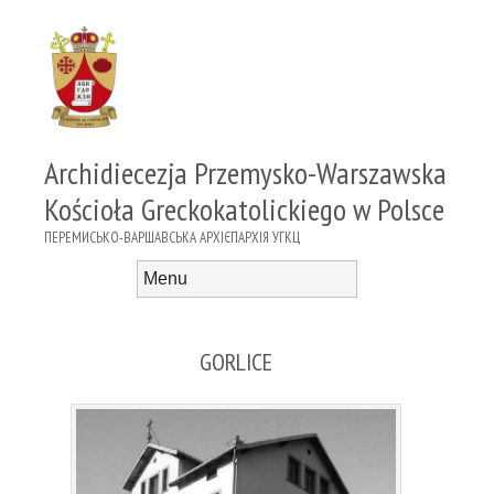
Archidiecezja Przemysko-Warszawska
Kościoła Greckokatolickiego w Polsce
ПЕРЕМИСЬКО-ВАРШАВСЬКА АРХІЄПАРХІЯ УГКЦ
Menu
Skip to content
GORLICE