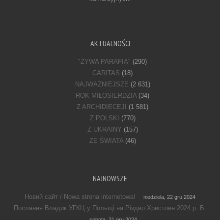
AKTUALNOŚCI
"ŻYWA PARAFIA"
(290)
CARITAS
(18)
NAJWAŻNIEJSZE
(2 631)
ROK MIŁOSIERDZIA
(34)
Z ARCHIDIECEJI
(1 581)
Z POLSKI
(770)
Z UKRAINY
(157)
ZE ŚWIATA
(46)
NAJNOWSZE
Новий сайт / Nowa strona internetowa!
niedziela, 22 gru 2024
Послання Владик УГКЦ у Польщі на Різдво Христове 2024 р. Б.
sobota, 21 gru 2024