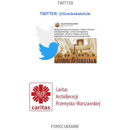
TWITTER
TWITTER: @Greckokatolicki
POMOC UKRAINIE