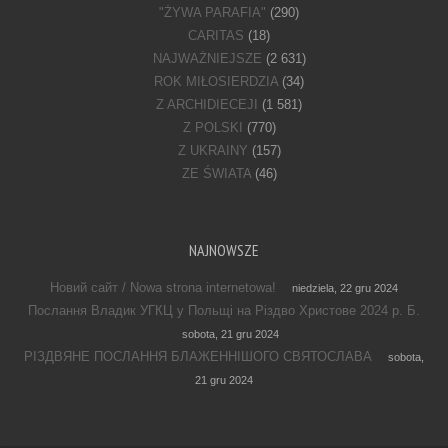
"ŻYWA PARAFIA"
(290)
CARITAS
(18)
NAJWAŻNIEJSZE
(2 631)
ROK MIŁOSIERDZIA
(34)
Z ARCHIDIECEJI
(1 581)
Z POLSKI
(770)
Z UKRAINY
(157)
ZE ŚWIATA
(46)
NAJNOWSZE
Новий сайт / Nowa strona internetowa!
niedziela, 22 gru 2024
Послання Владик УГКЦ у Польщі на Різдво Христове 2024 р. Б.
sobota, 21 gru 2024
РІЗДВЯНЕ ПОСЛАННЯ БЛАЖЕННІШОГО СВЯТОСЛАВА
sobota,
21 gru 2024