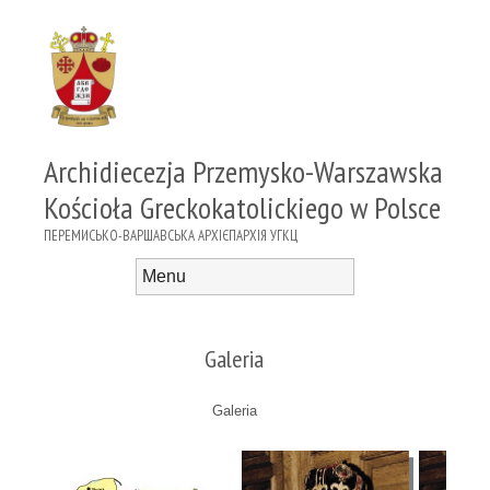
Archidiecezja Przemysko-Warszawska
Kościoła Greckokatolickiego w Polsce
ПЕРЕМИСЬКО-ВАРШАВСЬКА АРХІЄПАРХІЯ УГКЦ
Menu
Skip to content
Galeria
Galeria