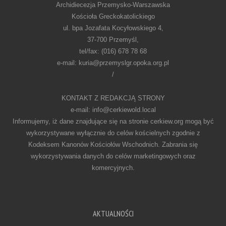
Archidiecezja Przemysko-Warszawska
Kościoła Greckokatolickiego
ul. bpa Jozafata Kocyłowskiego 4,
37-700 Przemyśl,
tel/fax: (016) 678 78 68
e-mail: kuria@przemyslgr.opoka.org.pl
/
KONTAKT Z REDAKCJĄ STRONY
e-mail: info@cerkiewold.local
Informujemy, iż dane znajdujące się na stronie cerkiew.org mogą być
wykorzystywane wyłącznie do celów kościelnych zgodnie z
Kodeksem Kanonów Kościołów Wschodnich. Zabrania się
wykorzystywania danych do celów marketingowych oraz
komercyjnych.
AKTUALNOŚCI