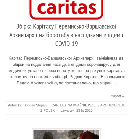
Збірка Карітасу Перемисько-Варшавської
Архиєпархії на боротьбу з наслідками епідемії
COVID-19
Карітас Перемисько-Варшавської Архиєпархії заініціював дві
збірки на подолання наслідків епідемії коронавірусу для
медичних установ: через вплату коштів на рахунок Карітасу і
інтернетну на порталі zrzutka.pl. Радою Карітас і Економічною
Радою Архиєпархії було постановлено, що зібрані…
więcej →
Autor:
ks. Bogdan Stepan
·
CARITAS
,
NAJWAŻNIEJSZE
,
Z ARCHIDIECEJI
,
Z POLSKI
·
czwartek, 23 lip 2020