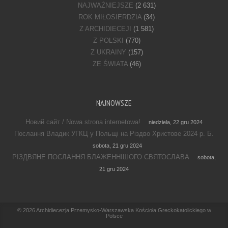
NAJWAŻNIEJSZE
(2 631)
ROK MIŁOSIERDZIA
(34)
Z ARCHIDIECEJI
(1 581)
Z POLSKI
(770)
Z UKRAINY
(157)
ZE ŚWIATA
(46)
NAJNOWSZE
Новий сайт / Nowa strona internetowa!
niedziela, 22 gru 2024
Послання Владик УГКЦ у Польщі на Різдво Христове 2024 р. Б.
sobota, 21 gru 2024
РІЗДВЯНЕ ПОСЛАННЯ БЛАЖЕННІШОГО СВЯТОСЛАВА
sobota,
21 gru 2024
Footer Menu
© 2026
Archidiecezja Przemysko-Warszawska Kościoła Greckokatolickiego w
Polsce