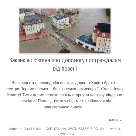
Заклик вл. Євгена про допомогу постраждалим
від повені
Всечесні отці, преподобні сестри, Дорогі в Христі браття і
сестри Перемишлсько – Варшавської архиєпархії, Слава Ісусу
Христу! Тими днями велика повінь огорнула частину південно
– західної Польщі, багато сіл і міст знайшлося під
нищительною силою…
więcej →
Autor:
ks. Vitalii Boiko
·
CARITAS
,
NAJWAŻNIEJSZE
,
Z POLSKI
·
wtorek,
17 wrz 2024