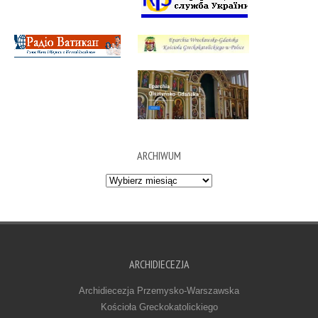
ARCHIWUM
Archiwum
ARCHIDIECEZJA
Archidiecezja Przemysko-Warszawska
Kościoła Greckokatolickiego