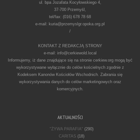
ul. bpa Jozafata Kocyłowskiego 4,
37-700 Przemyśl,
tel/fax: (016) 678 78 68
e-mail: kuria@przemyslgr.opoka.org.pl
/
KONTAKT Z REDAKCJĄ STRONY
e-mail: info@cerkiewold.local
Informujemy, iż dane znajdujące się na stronie cerkiew.org mogą być
wykorzystywane wyłącznie do celów kościelnych zgodnie z
Kodeksem Kanonów Kościołów Wschodnich. Zabrania się
wykorzystywania danych do celów marketingowych oraz
komercyjnych.
AKTUALNOŚCI
"ŻYWA PARAFIA"
(290)
CARITAS
(18)