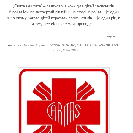
„Свята без тата” – святковоі збірки для дітей захисників
України Минає четвертий рік війни на сході України. Ще один
рік,в якому багато дітей втратили своїх батьків. Ще один рік, в
якому все більше сімей, проведе…
więcej →
Autor:
ks. Bogdan Stepan
·
"ŻYWA PARAFIA"
,
CARITAS
,
NAJWAŻNIEJSZE
·
środa, 29 lis 2017