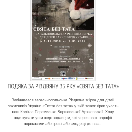
ПОДЯКА ЗА РІЗДВЯНУ ЗБІРКУ «СВЯТА БЕЗ ТАТА»
Закінчилася загальнопольська Різдвяна збірка для дітей
захисників України «Свята без тата» у якій також брав участь
наш Карітас Перемисько-Варшавської Архиєпархії. Хочу
подякувати усім жертводавцям, які через наші парафії
переказали або гроші або слодощі до нас…