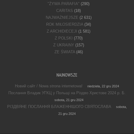
"ŻYWA PARAFIA"
(290)
CARITAS
(18)
NAJWAŻNIEJSZE
(2 631)
ROK MIŁOSIERDZIA
(34)
Z ARCHIDIECEJI
(1 581)
Z POLSKI
(770)
Z UKRAINY
(157)
ZE ŚWIATA
(46)
NAJNOWSZE
Новий сайт / Nowa strona internetowa!
niedziela, 22 gru 2024
Послання Владик УГКЦ у Польщі на Різдво Христове 2024 р. Б.
sobota, 21 gru 2024
РІЗДВЯНЕ ПОСЛАННЯ БЛАЖЕННІШОГО СВЯТОСЛАВА
sobota,
21 gru 2024