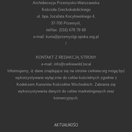
Archidiecezja Przemysko-Warszawska
Kościoła Greckokatolickiego
ul. bpa Jozafata Kocyłowskiego 4,
37-700 Przemyśl,
tel/fax: (016) 678 78 68
e-mail: kuria@przemyslgr.opoka.org.pl
/
KONTAKT Z REDAKCJĄ STRONY
e-mail: info@cerkiewold.local
Informujemy, iż dane znajdujące się na stronie cerkiew.org mogą być
wykorzystywane wyłącznie do celów kościelnych zgodnie z
Kodeksem Kanonów Kościołów Wschodnich. Zabrania się
wykorzystywania danych do celów marketingowych oraz
komercyjnych.
AKTUALNOŚCI