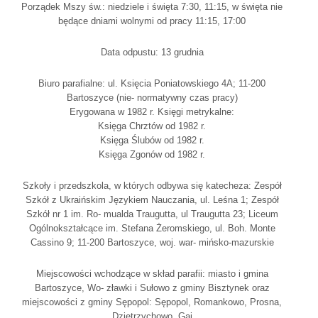
Porządek Mszy św.: niedziele i święta 7:30, 11:15, w święta nie
będące dniami wolnymi od pracy 11:15, 17:00
Data odpustu: 13 grudnia
Biuro parafialne: ul. Księcia Poniatowskiego 4A; 11-200
Bartoszyce (nie- normatywny czas pracy)
Erygowana w 1982 r. Księgi metrykalne:
Księga Chrztów od 1982 r.
Księga Ślubów od 1982 r.
Księga Zgonów od 1982 r.
Szkoły i przedszkola, w których odbywa się katecheza: Zespół
Szkół z Ukraińskim Językiem Nauczania, ul. Leśna 1; Zespół
Szkół nr 1 im. Ro- mualda Traugutta, ul Traugutta 23; Liceum
Ogólnokształcące im. Stefana Żeromskiego, ul. Boh. Monte
Cassino 9; 11-200 Bartoszyce, woj. war- mińsko-mazurskie
Miejscowości wchodzące w skład parafii: miasto i gmina
Bartoszyce, Wo- zławki i Sułowo z gminy Bisztynek oraz
miejscowości z gminy Sępopol: Sępopol, Romankowo, Prosna,
Dzietrzychowo, Gaj