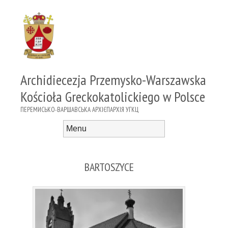
Archidiecezja Przemysko-Warszawska
Kościoła Greckokatolickiego w Polsce
ПЕРЕМИСЬКО-ВАРШАВСЬКА АРХІЄПАРХІЯ УГКЦ
Menu
Skip to content
BARTOSZYCE