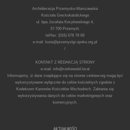
Archidiecezja Przemysko-Warszawska
Kościoła Greckokatolickiego
ul. bpa Jozafata Kocyłowskiego 4,
37-700 Przemyśl,
tel/fax: (016) 678 78 68
e-mail: kuria@przemyslgr.opoka.org.pl
/
KONTAKT Z REDAKCJĄ STRONY
e-mail: info@cerkiewold.local
Informujemy, iż dane znajdujące się na stronie cerkiew.org mogą być
wykorzystywane wyłącznie do celów kościelnych zgodnie z
Kodeksem Kanonów Kościołów Wschodnich. Zabrania się
wykorzystywania danych do celów marketingowych oraz
komercyjnych.
AKTUALNOŚCI