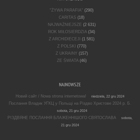
"ŻYWA PARAFIA"
(290)
CARITAS
(18)
NAJWAŻNIEJSZE
(2 631)
ROK MIŁOSIERDZIA
(34)
Z ARCHIDIECEJI
(1 581)
Z POLSKI
(770)
Z UKRAINY
(157)
ZE ŚWIATA
(46)
NAJNOWSZE
Новий сайт / Nowa strona internetowa!
niedziela, 22 gru 2024
Послання Владик УГКЦ у Польщі на Різдво Христове 2024 р. Б.
sobota, 21 gru 2024
РІЗДВЯНЕ ПОСЛАННЯ БЛАЖЕННІШОГО СВЯТОСЛАВА
sobota,
21 gru 2024