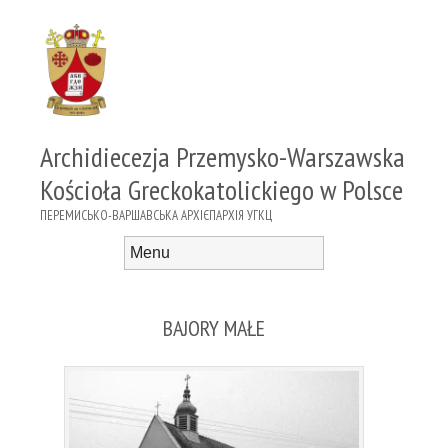
Archidiecezja Przemysko-Warszawska
Kościoła Greckokatolickiego w Polsce
ПЕРЕМИСЬКО-ВАРШАВСЬКА АРХІЄПАРХІЯ УГКЦ
Menu
Skip to content
BAJORY MAŁE