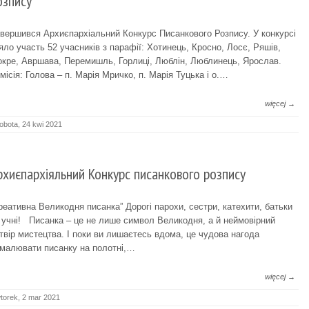
озпису
вершився Архиєпархіальний Конкурс Писанкового Розпису. У конкурсі
яло участь 52 учасників з парафії: Хотинець, Кросно, Лосє, Ряшів,
кре, Авршава, Перемишль, Горлиці, Люблін, Люблинець, Ярослав.
місія: Голова – п. Марія Мричко, п. Марія Туцька і о.…
więcej →
obota, 24 kwi 2021
рхиєпархіяльний Конкурс писанкового розпису
реативна Великодня писанка” Дорогі парохи, сестри, катехити, батьки
 учні! Писанка – це не лише символ Великодня, а й неймовірний
твір мистецтва. І поки ви лишаєтесь вдома, це чудова нагода
малювати писанку на полотні,…
więcej →
torek, 2 mar 2021