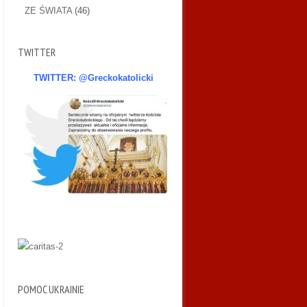
ZE ŚWIATA
(46)
TWITTER
TWITTER: @Greckokatolicki
POMOC UKRAINIE