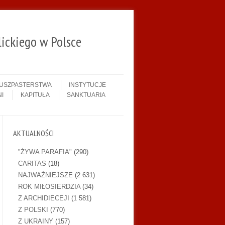
ickiego w Polsce
DUSZPASTERSTWA
INSTYTUCJE
I
KAPITUŁA
SANKTUARIA
AKTUALNOŚCI
"ŻYWA PARAFIA"
(290)
CARITAS
(18)
NAJWAŻNIEJSZE
(2 631)
ROK MIŁOSIERDZIA
(34)
Z ARCHIDIECEJI
(1 581)
Z POLSKI
(770)
Z UKRAINY
(157)