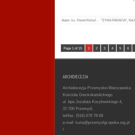
Autor:
ks. Paweł Rohuń
·
"ŻYWA PARAFIA"
,
NAJ
Page 1 of 15
1
2
3
4
5
6
ARCHIDIECEZJA
Archidiecezja Przemysko-Warszawska
Kościoła Greckokatolickiego
ul. bpa Jozafata Kocyłowskiego 4,
37-700 Przemyśl,
tel/fax: (016) 678 78 68
e-mail: kuria@przemyslgr.opoka.org.pl
/