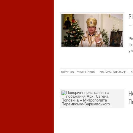
Р
–
Рі
Пе
y5
Autor:
ks. Paweł Rohuń
·
NAJWAŻNIEJSZE
·
ś
Н
П
ht