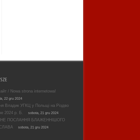
WSZE
айт / Nowa strona internetowa!
la, 22 gru 2024
ня Владик УГКЦ у Польщі на Різдво
е 2024 р. Б.
sobota, 21 gru 2024
ЯНЕ ПОСЛАННЯ БЛАЖЕННІШОГО
СЛАВА
sobota, 21 gru 2024