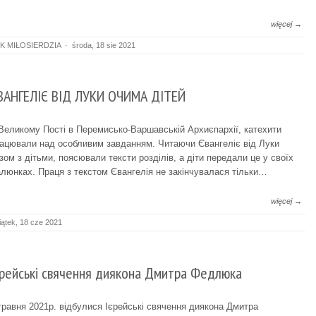
więcej →
K MIŁOSIERDZIA
·
środa, 18 sie 2021
ВАНГЕЛІЄ ВІД ЛУКИ ОЧИМА ДІТЕЙ
Великому Пості в Перемисько-Варшавській Архиєпархії, катехити
ацювали над особливим завданням. Читаючи Євангеліє від Луки
зом з дітьми, поясювали тексти розділів, а діти передали це у своїх
люнках. Праця з текстом Євангелія не закінчувалася тільки…
więcej →
iątek, 18 cze 2021
єрейські свячення диякона Дмитра Федлюка
травня 2021р. відбулися Ієрейські свячення диякона Дмитра