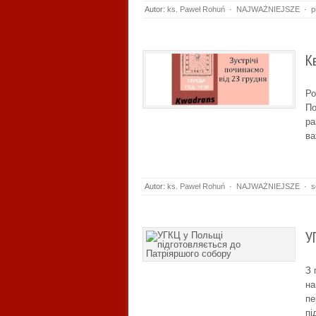
Autor:
ks. Paweł Rohuń
·
NAJWAŻNIEJSZE
·
p
К
Ро
По
ра
ва
Autor:
ks. Paweł Rohuń
·
NAJWAŻNIEJSZE
·
s
У
З 
на
пе
пі