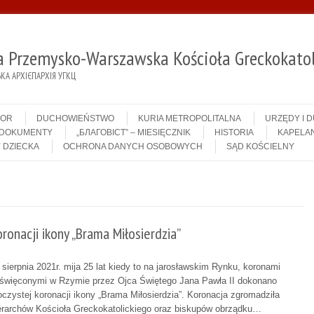
ja Przemysko-Warszawska Kościoła Greckokatol
А АРХІЄПАРХІЯ УГКЦ
IOR
DUCHOWIEŃSTWO
KURIA METROPOLITALNA
URZĘDY I 
DOKUMENTY
„БЛАГОВІСТ” – MIESIĘCZNIK
HISTORIA
KAPELAN
 DZIECKA
OCHRONA DANYCH OSOBOWYCH
SĄD KOŚCIELNY
oronacji ikony „Brama Miłosierdzia”
 sierpnia 2021r. mija 25 lat kiedy to na jarosławskim Rynku, koronami
święconymi w Rzymie przez Ojca Świętego Jana Pawła II dokonano
oczystej koronacji ikony „Brama Miłosierdzia”. Koronacja zgromadziła
erarchów Kościoła Greckokatolickiego oraz biskupów obrządku…