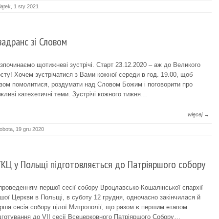
iątek, 1 sty 2021
вадранс зі Словом
зпочинаємо щотижневі зустрічі. Старт 23.12.2020 – аж до Великого
сту! Хочем зустрічатися з Вами кожної середи в год. 19.00, щоб
зом помолитися, роздумати над Словом Божим і поговорити про
жливі катехетичні теми. Зустрічі кожного тижня…
więcej →
obota, 19 gru 2020
ГКЦ у Польщі підготовляється до Патріяршого собору
проведенням першої сесії собору Вроцлавсько-Кошалінської єпархії
шої Церкви в Польщі, в суботу 12 грудня, одночасно закінчилася й
рша сесія собору цілої Митрополії, що разом є першим етапом
дготування до VII сесії Всецерковного Патріяршого Собору…