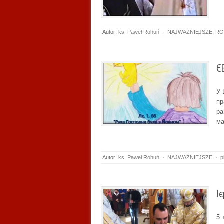
Autor:
ks. Paweł Rohuń
·
NAJWAŻNIEJSZE
,
RO
Є
У 
пр
ра
ма
Autor:
ks. Paweł Rohuń
·
NAJWAŻNIEJSZE
·
p
І
5 