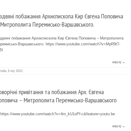
іздвяні побажання Архиєпископа Кир Євгена Поповича
 Митрополита Перемисько-Варшавського.
здвяні побажання Архиєпископа Кир Євгена Поповича – Митрополита
ремисько-Варшавського. https://www.youtube.com/watch?v=MpR9tT-
5I
więcej →
roda, 6 sty 2021
оворічні привітання та побажання Арх. Євгена
оповича – Митрополита Перемисько-Варшавського
tps://www.youtube.com/watch?v=4m_kU1oPf-c&feature=youtu.be
więcej →