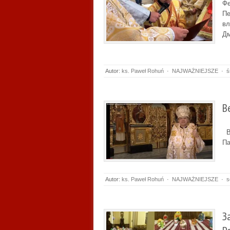
Фе
Пе
вл
Д
Autor:
ks. Paweł Rohuń
·
NAJWAŻNIEJSZE
·
ś
В
Ве
Па
Autor:
ks. Paweł Rohuń
·
NAJWAŻNIEJSZE
·
s
З