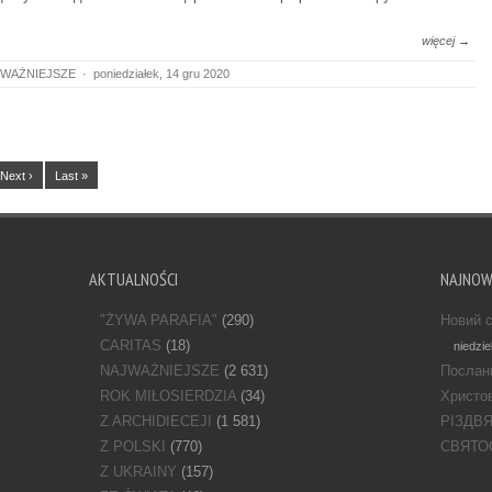
więcej →
WAŻNIEJSZE
·
poniedziałek, 14 gru 2020
Next ›
Last »
AKTUALNOŚCI
NAJNO
"ŻYWA PARAFIA"
(290)
Новий с
CARITAS
(18)
niedzie
NAJWAŻNIEJSZE
(2 631)
Послан
ROK MIŁOSIERDZIA
(34)
Христов
Z ARCHIDIECEJI
(1 581)
РІЗДВ
Z POLSKI
(770)
СВЯТО
Z UKRAINY
(157)