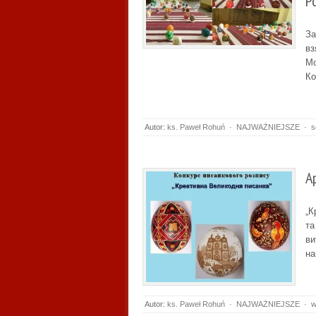
Р
За
вз
Мо
Ко
Autor:
ks. Paweł Rohuń
·
NAJWAŻNIEJSZE
·
s
А
„К
та
ви
на
Autor:
ks. Paweł Rohuń
·
NAJWAŻNIEJSZE
·
w