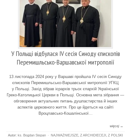
У Польщі відбулася IV сесія Синоду єпископів
Перемишльсько-Варшавської митрополії
13 листопада 2024 року у Варшаві пройшла IV сесія Синоду
єпископів Перемишльсько-Варшавської митрополії УГКЦ
у Польщі. Захід зібрав ієрархів трьох єпархій Української
Греко-Католицької Церкви в Польщі. Основна мета зібрання —
обговорення актуальних питань душпастирства й інших
аспектів церковного життя. Про це йдеться на сайті
Вроцлавсько-Кошалінської…
więcej →
Autor:
ks. Bogdan Stepan
·
NAJWAŻNIEJSZE
,
Z ARCHIDIECEJI
,
Z POLSKI