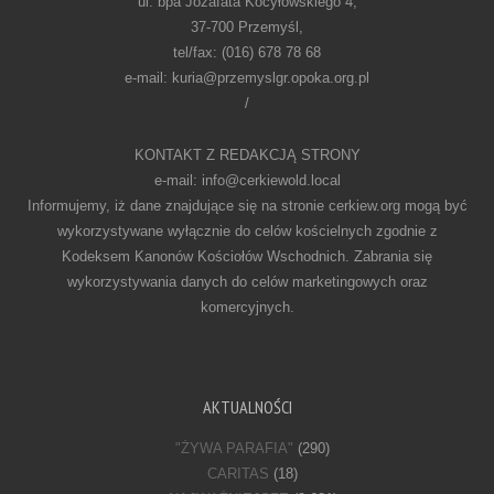
ul. bpa Jozafata Kocyłowskiego 4,
37-700 Przemyśl,
tel/fax: (016) 678 78 68
e-mail: kuria@przemyslgr.opoka.org.pl
/
KONTAKT Z REDAKCJĄ STRONY
e-mail: info@cerkiewold.local
Informujemy, iż dane znajdujące się na stronie cerkiew.org mogą być
wykorzystywane wyłącznie do celów kościelnych zgodnie z
Kodeksem Kanonów Kościołów Wschodnich. Zabrania się
wykorzystywania danych do celów marketingowych oraz
komercyjnych.
AKTUALNOŚCI
"ŻYWA PARAFIA"
(290)
CARITAS
(18)