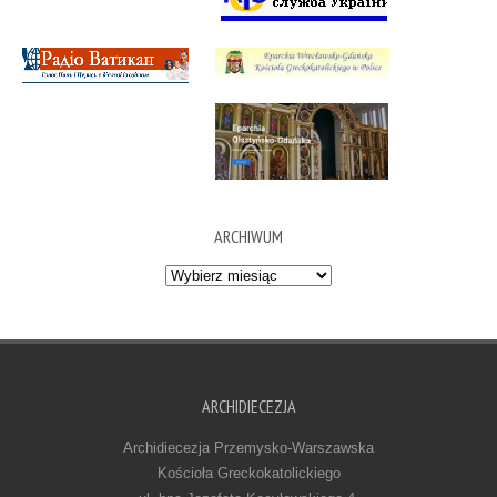
ARCHIWUM
Archiwum
ARCHIDIECEZJA
Archidiecezja Przemysko-Warszawska
Kościoła Greckokatolickiego