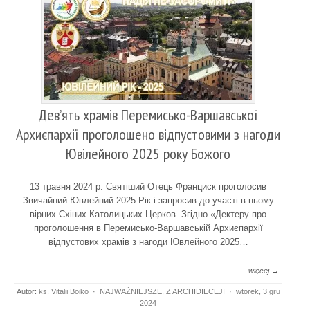
Дев’ять храмів Перемисько-Варшавської
Архиєпархії проголошено відпустовими з нагоди
Ювілейного 2025 року Божого
13 травня 2024 р. Святіший Отець Франциск проголосив
Звичайний Ювлейний 2025 Рік і запросив до участі в ньому
вірних Схіних Католицьких Церков. Згідно «Дектеру про
проголошення в Перемисько-Варшавській Архиєпархії
відпустових храмів з нагоди Ювлейного 2025…
więcej →
Autor:
ks. Vitalii Boiko
·
NAJWAŻNIEJSZE
,
Z ARCHIDIECEJI
·
wtorek, 3 gru
2024