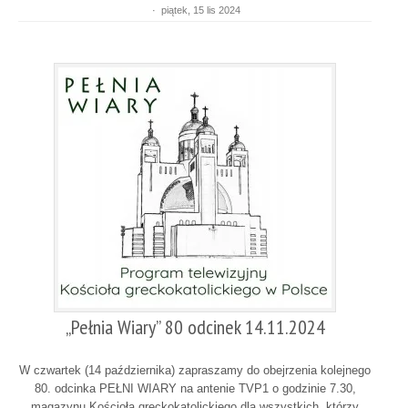
·
piątek, 15 lis 2024
„Pełnia Wiary” 80 odcinek 14.11.2024
W czwartek (14 października) zapraszamy do obejrzenia kolejnego
80. odcinka PEŁNI WIARY na antenie TVP1 o godzinie 7.30,
magazynu Kościoła greckokatolickiego dla wszystkich, którzy