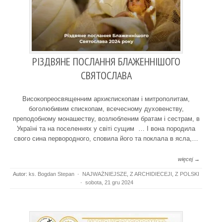
РІЗДВЯНЕ ПОСЛАННЯ БЛАЖЕННІШОГО
СВЯТОСЛАВА
Високопреосвященним архиєпископам і митрополитам,
боголюбивим єпископам, всечесному духовенству,
преподобному монашеству, возлюбленим братам і сестрам, в
Україні та на поселеннях у світі сущим … І вона породила
свого сина первородного, сповила його та поклала в ясла,…
więcej →
Autor:
ks. Bogdan Stepan
·
NAJWAŻNIEJSZE
,
Z ARCHIDIECEJI
,
Z POLSKI
·
sobota, 21 gru 2024