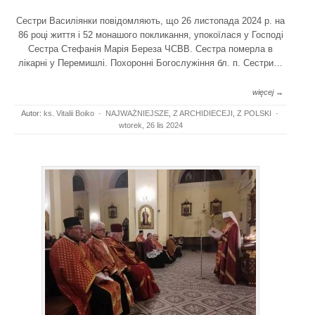
Cестри Василіянки повідомляють, що 26 листопада 2024 р. на
86 році життя і 52 монашого покликання, упокоїлася у Господі
Сестра Стефанія Марія Береза ЧСВВ. Сестра померла в
лікарні у Перемишлі. Похоронні Богослужіння бл. п. Сестри…
więcej →
Autor:
ks. Vitalii Boiko
·
NAJWAŻNIEJSZE
,
Z ARCHIDIECEJI
,
Z POLSKI
·
wtorek, 26 lis 2024