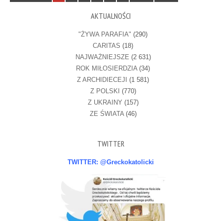
AKTUALNOŚCI
"ŻYWA PARAFIA"
(290)
CARITAS
(18)
NAJWAŻNIEJSZE
(2 631)
ROK MIŁOSIERDZIA
(34)
Z ARCHIDIECEJI
(1 581)
Z POLSKI
(770)
Z UKRAINY
(157)
ZE ŚWIATA
(46)
TWITTER
TWITTER: @Greckokatolicki