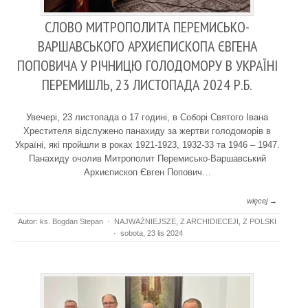
СЛОВО МИТРОПОЛИТА ПЕРЕМИСЬКО-
ВАРШАВСЬКОГО АРХИЄПИСКОПА ЄВГЕНА
ПОПОВИЧА У РІЧНИЦЮ ГОЛОДОМОРУ В УКРАЇНІ
ПЕРЕМИШЛЬ, 23 ЛИСТОПАДА 2024 Р.Б.
Увечері, 23 листопада о 17 годині, в Соборі Святого Івана
Хрестителя відслужено панахиду за жертви голодоморів в
Україні, які пройшли в роках 1921-1923, 1932-33 та 1946 – 1947.
Панахиду очолив Митрополит Перемисько-Варшавський
Архиєпископ Євген Попович…
więcej →
Autor:
ks. Bogdan Stepan
·
NAJWAŻNIEJSZE
,
Z ARCHIDIECEJI
,
Z POLSKI
·
sobota, 23 lis 2024