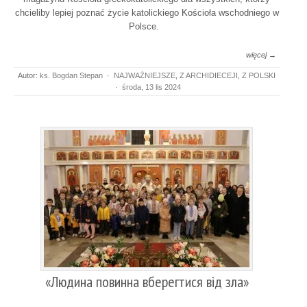
chcieliby lepiej poznać życie katolickiego Kościoła wschodniego w
Polsce.
więcej →
Autor:
ks. Bogdan Stepan
·
NAJWAŻNIEJSZE
,
Z ARCHIDIECEJI
,
Z POLSKI
·
środa, 13 lis 2024
«Людина повинна вберегтися від зла»