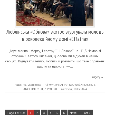
Люблінська «Обнова» вкотре згуртувала молодь
в реколекційному домі «Effatha»
„Ісус любив і Марту, і сестру її, і Лазаря” Ів. 11,5 Немов зі
сторінок Святого Писання, ці слова ми відчули в наших
серцях. Відчувати тепло, любити й розуміти, що таке справжнє
щастя та щирість, —…
więcej →
Autor:
ks. Vitalii Boiko
·
"ŻYWA PARAFIA"
,
NAJWAŻNIEJSZE
,
Z
ARCHIDIECEJI
,
Z POLSKI
·
niedziela, 10 lis 2024
Page 1 of 159
1
2
3
4
5
6
Next ›
Last »