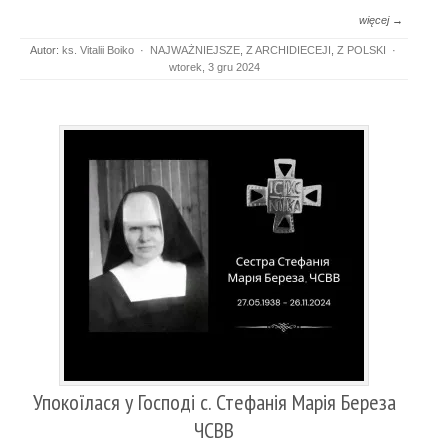
więcej →
Autor:
ks. Vitalii Boiko
·
NAJWAŻNIEJSZE
,
Z ARCHIDIECEJI
,
Z POLSKI
·
wtorek, 3 gru 2024
Упокоїлася у Господі с. Стефанія Марія Береза
ЧСВВ