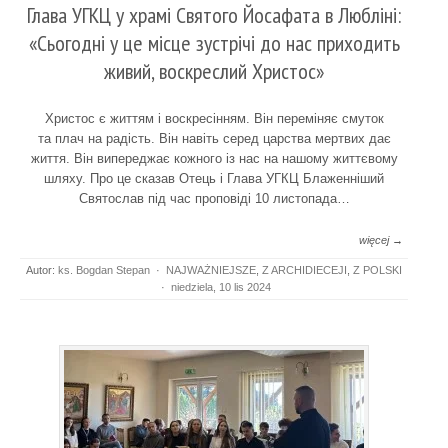
Глава УГКЦ у храмі Святого Йосафата в Любліні:
«Сьогодні у це місце зустрічі до нас приходить
живий, воскреслий Христос»
Христос є життям і воскресінням. Він переміняє смуток
та плач на радість. Він навіть серед царства мертвих дає
життя. Він випереджає кожного із нас на нашому життєвому
шляху. Про це сказав Отець і Глава УГКЦ Блаженніший
Святослав під час проповіді 10 листопада…
więcej →
Autor:
ks. Bogdan Stepan
·
NAJWAŻNIEJSZE
,
Z ARCHIDIECEJI
,
Z POLSKI
·
niedziela, 10 lis 2024