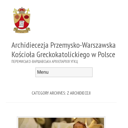
Archidiecezja Przemysko-Warszawska
Kościoła Greckokatolickiego w Polsce
ПЕРЕМИСЬКО-ВАРШАВСЬКА АРХІЄПАРХІЯ УГКЦ
Menu
Skip to content
CATEGORY ARCHIVES:
Z ARCHIDIECEJI