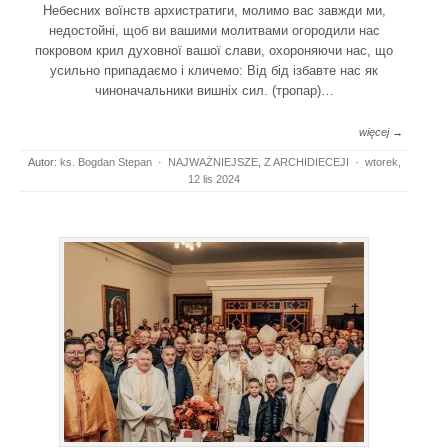
Небесних воїнств архистратиги, молимо вас завжди ми,
недостойні, щоб ви вашими молитвами огородили нас
покровом крил духовної вашої слави, охороняючи нас, що
усильно припадаємо і кличемо: Від бід ізбавте нас як
чиноначальники вишніх сил. (тропар)…
więcej →
Autor:
ks. Bogdan Stepan
·
NAJWAŻNIEJSZE
,
Z ARCHIDIECEJI
·
wtorek,
12 lis 2024