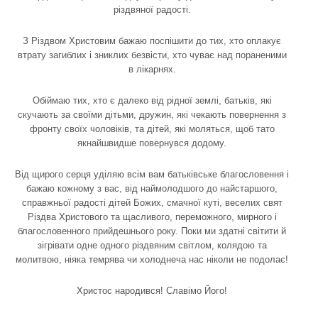
різдвяної радості.
З Різдвом Христовим бажаю поспішити до тих, хто оплакує
втрату загиблих і зниклих безвісти, хто чуває над пораненими
в лікарнях.
Обіймаю тих, хто є далеко від рідної землі, батьків, які
скучають за своїми дітьми, дружин, які чекають повернення з
фронту своїх чоловіків, та дітей, які моляться, щоб тато
якнайшвидше повернувся додому.
Від щирого серця уділяю всім вам батьківське благословення і
бажаю кожному з вас, від наймолодшого до найстаршого,
справжньої радості дітей Божих, смачної куті, веселих свят
Різдва Христового та щасливого, переможного, мирного і
благословенного прийдешнього року. Поки ми здатні світити й
зігрівати одне одного різдвяним світлом, колядою та
молитвою, ніяка темрява чи холоднеча нас ніколи не подолає!
Христос народився! Славімо Його!