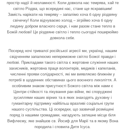
простір надії й незламності. Коли довкола нас темрява, хай те
світло Різдва, що всередині нас, стане ще яскравішим!
Замість нарікати на темряву – запалімо хоча б одну різдвяну
свічечку! Коли відчуваємо холод – зігріймо хоча б одну
людину добром власного серця, і нам разом стане тепло в
Божій любові! Це різдвяне світло і тепло сьогодні поширюймо
довкола себе.
Посеред ночі тривалої російської агресії ми, українці, нашим
свідченням запалюємо непереможне світло Божої правди і
любові. Прикладами такого світла є жертовне служіння наших
захисників, жертовна праця волонтерів, медиків і капеланів,
численні прояви солідарності, які ми виявляємо ближнім у
потребі в щоденних обставинах цього воєнного лихоліття. А
особливим знаком присутності Божого світла між нами є
Центри стійкості та лікування ран війни, які споруджені
зусиллями наших вірних та в яких знаходять духовну і
гуманітарну підтримку найбільш вразливі соціальні групи
нашого суспільства. Ці осередки, що зазвичай розміщені
поряд із нашими громадами, нагадують затишне місце біля
Вифлеєму, яке знайшов св. Йосиф для Марії та в якому Вона
породила і сповила Дитя Ісуса.