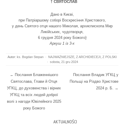
† СВЯТОСЛАВ
Дано в Києві,
при Патріаршому соборі Воскресіння Христового,
у день Святого отця нашого Миколая, архиєпископа Мир
Ликійських, чудотворця,
6 грудня 2024 року Божого}
Аркуш 1 із 3-х
Autor:
ks. Bogdan Stepan
·
NAJWAŻNIEJSZE
,
Z ARCHIDIECEJI
,
Z POLSKI
·
sobota, 21 gru 2024
Post navigation
←
Послання Блаженнішого
Послання Владик УГКЦ у
Святослава, Глави й Отця
Польщі на Різдво Христове
УГКЦ, до духовенства і вірних
2024 р. Б.
→
УГКЦ та всіх людей доброї
волі з нагоди Ювілейного 2025
року Божого
AKTUALNOŚCI