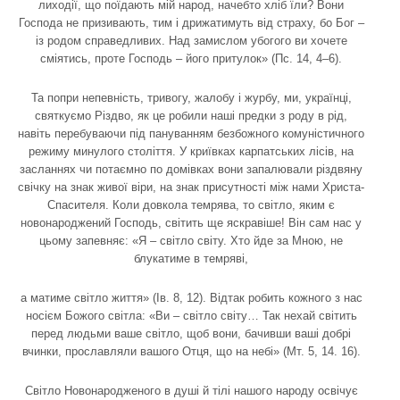
лиходії, що поїдають мій народ, начебто хліб їли? Вони
Господа не призивають, тим і дрижатимуть від страху, бо Бог –
із родом справедливих. Над замислом убогого ви хочете
сміятись, проте Господь – його притулок» (Пс. 14, 4–6).
Та попри непевність, тривогу, жалобу і журбу, ми, українці,
святкуємо Різдво, як це робили наші предки з роду в рід,
навіть перебуваючи під пануванням безбожного комуністичного
режиму минулого століття. У криївках карпатських лісів, на
засланнях чи потаємно по домівках вони запалювали різдвяну
свічку на знак живої віри, на знак присутності між нами Христа-
Спасителя. Коли довкола темрява, то світло, яким є
новонароджений Господь, світить ще яскравіше! Він сам нас у
цьому запевняє: «Я – світло світу. Хто йде за Мною, не
блукатиме в темряві,
а матиме світло життя» (Ів. 8, 12). Відтак робить кожного з нас
носієм Божого світла: «Ви – світло світу… Так нехай світить
перед людьми ваше світло, щоб вони, бачивши ваші добрі
вчинки, прославляли вашого Отця, що на небі» (Мт. 5, 14. 16).
Світло Новонародженого в душі й тілі нашого народу освічує