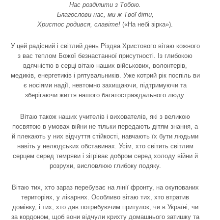
Нас розділити з Тобою.
Благослови нас, ми ж Твої діти,
Христос родився, славіте!
(«На небі зірка»).
У цей радісний і світлий день Різдва Христового вітаю кожного
з вас теплом Божої безнастанної присутності. Із глибокою
вдячністю в серці вітаю наших військових, волонтерів,
медиків, енергетиків і рятувальників. Уже котрий рік поспіль ви
є носіями надії, невтомно захищаючи, підтримуючи та
зберігаючи життя нашого багатостраждального люду.
Вітаю також наших учителів і вихователів, які з великою
посвятою в умовах війни не тільки передають дітям знання, а
й плекають у них відчуття стійкості, навчають їх бути людьми
навіть у нелюдських обставинах. Усім, хто світить світлим
серцем серед темряви і зігріває добром серед холоду війни й
розрухи, висловлюю глибоку подяку.
Вітаю тих, хто зараз перебуває на лінії фронту, на окупованих
територіях, у лікарнях. Особливо вітаю тих, хто втратив
домівку, і тих, хто дав потребуючим притулок, чи в Україні, чи
за кордоном, щоб вони відчули крихту домашнього затишку та