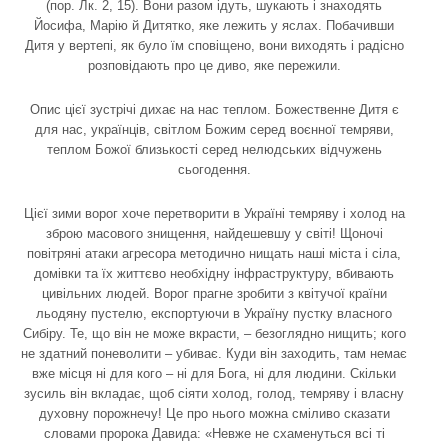
(пор. Лк. 2, 15). Вони разом ідуть, шукають і знаходять
Йосифа, Марію й Дитятко, яке лежить у яслах. Побачивши
Дитя у вертепі, як було їм сповіщено, вони виходять і радісно
розповідають про це диво, яке пережили.
Опис цієї зустрічі дихає на нас теплом. Божественне Дитя є
для нас, українців, світлом Божим серед воєнної темряви,
теплом Божої близькості серед нелюдських відчужень
сьогодення.
Цієї зими ворог хоче перетворити в Україні темряву і холод на
зброю масового знищення, найдешевшу у світі! Щоночі
повітряні атаки агресора методично нищать наші міста і сіла,
домівки та їх життєво необхідну інфраструктуру, вбивають
цивільних людей. Ворог прагне зробити з квітучої країни
льодяну пустелю, експортуючи в Україну пустку власного
Сибіру. Те, що він не може вкрасти, – безоглядно нищить; кого
не здатний поневолити – убиває. Куди він заходить, там немає
вже місця ні для кого – ні для Бога, ні для людини. Скільки
зусиль він вкладає, щоб сіяти холод, голод, темряву і власну
духовну порожнечу! Це про нього можна сміливо сказати
словами пророка Давида: «Невже не схаменуться всі ті