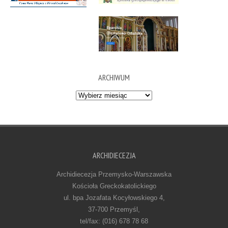
ARCHIWUM
Archiwum
ARCHIDIECEZJA
Archidiecezja Przemysko-Warszawska
Kościoła Greckokatolickiego
ul. bpa Jozafata Kocyłowskiego 4,
37-700 Przemyśl,
tel/fax: (016) 678 78 68