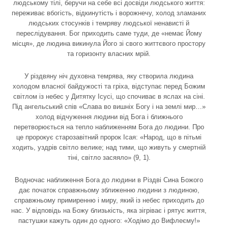
людському тілі, беручи на себе всі досвіди людського життя:
переживає вбогість, відкинутість і ворожнечу, холод зламаних
людських стосунків і темряву людської ненависті й
переслідування. Бог приходить саме туди, де «немає Йому
місця», де людина викинула Його зі свого життєвого простору
та горизонту власних мрій.
У різдвяну ніч духовна темрява, яку створила людина
холодом власної байдужості та гріха, відступає перед Божим
світлом із небес у Дитятку Ісусі, що спочиває в яслах на сіні.
Під ангельський спів «Слава во вишніх Богу і на землі мир…»
холод відчуження людини від Бога і ближнього
перетворюється на тепло наближенням Бога до людини. Про
це пророкує старозавітний пророк Ісая: «Народ, що в пітьмі
ходить, уздрів світло велике; над тими, що живуть у смертній
тіні, світло засяяло» (9, 1).
Водночас наближення Бога до людини в Різдві Сина Божого
дає початок справжньому зближенню людини з людиною,
справжньому примиренню і миру, який із небес приходить до
нас. У відповідь на Божу близькість, яка зігріває і рятує життя,
пастушки кажуть один до одного: «Ходімо до Вифлеєму!»