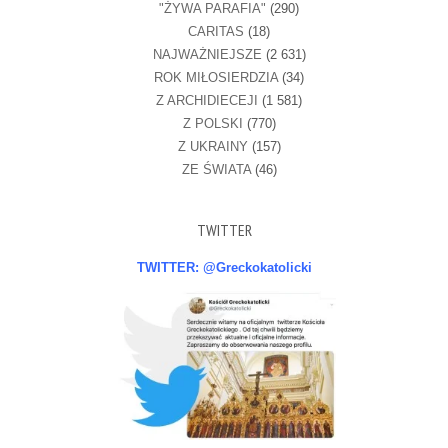
"ŻYWA PARAFIA"
(290)
CARITAS
(18)
NAJWAŻNIEJSZE
(2 631)
ROK MIŁOSIERDZIA
(34)
Z ARCHIDIECEJI
(1 581)
Z POLSKI
(770)
Z UKRAINY
(157)
ZE ŚWIATA
(46)
TWITTER
TWITTER: @Greckokatolicki