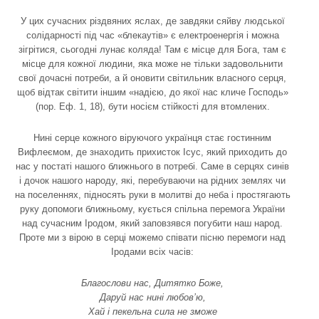
У цих сучасних різдвяних яслах, де завдяки сяйву людської
солідарності під час «блекаутів» є електроенергія і можна
зігрітися, сьогодні лунає коляда! Там є місце для Бога, там є
місце для кожної людини, яка може не тільки задовольнити
свої дочасні потреби, а й оновити світильник власного серця,
щоб відтак світити іншим «надією, до якої нас кличе Господь»
(пор. Еф. 1, 18), бути носієм стійкості для втомлених.
Нині серце кожного віруючого українця стає гостинним
Вифлеємом, де знаходить прихисток Ісус, який приходить до
нас у постаті нашого ближнього в потребі. Саме в серцях синів
і дочок нашого народу, які, перебуваючи на рідних землях чи
на поселеннях, підносять руки в молитві до неба і простягають
руку допомоги ближньому, кується спільна перемога України
над сучасним Іродом, який заповзявся погубити наш народ.
Проте ми з вірою в серці можемо співати пісню перемоги над
Іродами всіх часів:
Благослови нас, Дитятко Боже,
Даруй нас нині любов’ю,
Хай і пекельна сила не зможе