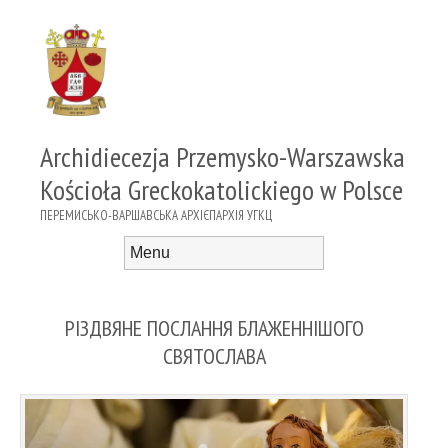
Archidiecezja Przemysko-Warszawska
Kościoła Greckokatolickiego w Polsce
ПЕРЕМИСЬКО-ВАРШАВСЬКА АРХІЄПАРХІЯ УГКЦ
Menu
Skip to content
РІЗДВЯНЕ ПОСЛАННЯ БЛАЖЕННІШОГО
СВЯТОСЛАВА