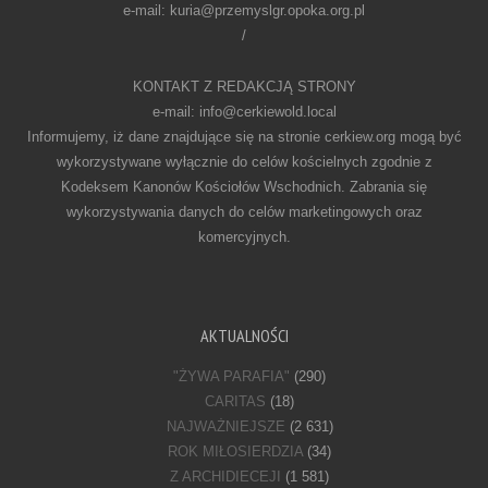
e-mail: kuria@przemyslgr.opoka.org.pl
/
KONTAKT Z REDAKCJĄ STRONY
e-mail: info@cerkiewold.local
Informujemy, iż dane znajdujące się na stronie cerkiew.org mogą być
wykorzystywane wyłącznie do celów kościelnych zgodnie z
Kodeksem Kanonów Kościołów Wschodnich. Zabrania się
wykorzystywania danych do celów marketingowych oraz
komercyjnych.
AKTUALNOŚCI
"ŻYWA PARAFIA"
(290)
CARITAS
(18)
NAJWAŻNIEJSZE
(2 631)
ROK MIŁOSIERDZIA
(34)
Z ARCHIDIECEJI
(1 581)