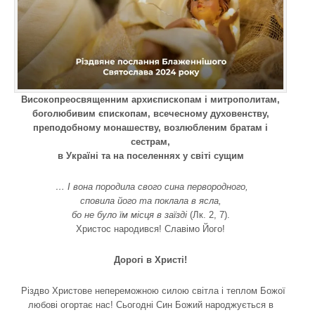
Високопреосвященним архиєпископам і митрополитам,
боголюбивим єпископам, всечесному духовенству,
преподобному монашеству, возлюбленим братам і
сестрам,
в Україні та на поселеннях у світі сущим
… І вона породила свого сина первородного,
сповила його та поклала в ясла,
бо не було їм місця в заїзді
(Лк. 2, 7).
Христос народився! Славімо Його!
Дорогі в Христі!
Різдво Христове непереможною силою світла і теплом Божої
любові огортає нас! Сьогодні Син Божий народжується в