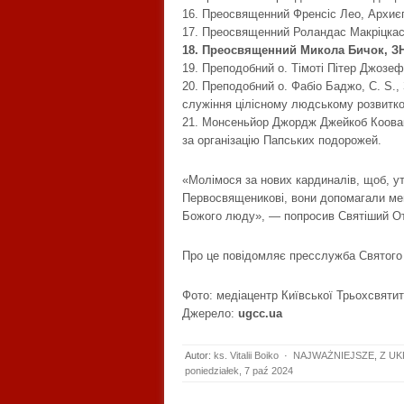
16. Преосвященний Френсіс Лео, Архиєп
17. Преосвященний Роландас Макріцкас,
18. Преосвященний Микола Бичок, ЗНІ
19. Преподобний о. Тімоті Пітер Джозеф
20. Преподобний о. Фабіо Баджо, C. S.,
служіння цілісному людському розвитко
21. Монсеньйор Джордж Джейкоб Коовак
за організацію Папських подорожей.
«Молімося за нових кардиналів, щоб, у
Первосвященикові, вони допомагали мен
Божого люду», — попросив Святіший О
Про це повідомляє
пресслужба Святого
Фото: медіацентр Київської Трьохсвятит
Джерело:
ugcc.ua
Autor:
ks. Vitalii Boiko
·
NAJWAŻNIEJSZE
,
Z UK
poniedziałek, 7 paź 2024