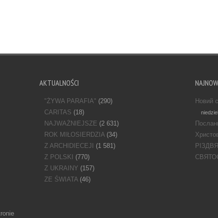
AKTUALNOŚCI
NAJNO
"ŻYWA PARAFIA"
(290)
Новий с
CARITAS
(18)
niedzie
NAJWAŻNIEJSZE
(2 631)
Послан
ROK MIŁOSIERDZIA
(34)
Христов
Z ARCHIDIECEJI
(1 581)
РІЗДВ
Z POLSKI
(770)
СВЯТО
Z UKRAINY
(157)
ZE ŚWIATA
(46)
ronie