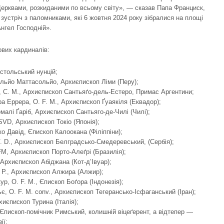
ерквами, розкиданими по всьому світу», — сказав Папа Франциск,
зустріч з паломниками, які 6 жовтня 2024 року зібралися на площі
нгел Господній».
ових кардиналів:
стольський нунцій;
льйо Маттасольйо, Архиєпископ Ліми (Перу);
, C. M., Архиєпископ Сантьяґо-дель-Естеро, Примас Аргентини;
 Еррера, O. F. M., Архиєпископ Ґуаякіля (Еквадор);
алі Ґаріб, Архиєпископ Сантьяго-де-Чилі (Чилі);
SVD, Архиєпископ Токіо (Японія);
о Давід, Єпископ Калоокана (Філіппіни);
. D., Архиєпископ Белградсько-Смедеревський, (Сербія);
, Архиєпископ Порто-Алеґрі (Бразилія);
Архиєпископ Абіджана (Кот-д’Івуар);
 P., Архиєпископ Алжира (Алжир);
, O. F. M., Єпископ Боґора (Індонезія);
 O. F. M. conv., Архиєпископ Тегерансько-Ісфаганський (Іран);
иєпископ Турина (Італія);
пископ-помічник Римський, колишній віцеґерент, а відтепер —
ії;