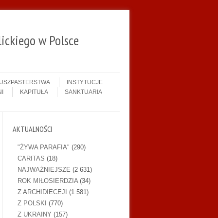
ickiego w Polsce
DUSZPASTERSTWA
INSTYTUCJE
I
KAPITUŁA
SANKTUARIA
AKTUALNOŚCI
"ŻYWA PARAFIA"
(290)
CARITAS
(18)
NAJWAŻNIEJSZE
(2 631)
ROK MIŁOSIERDZIA
(34)
Z ARCHIDIECEJI
(1 581)
Z POLSKI
(770)
Z UKRAINY
(157)