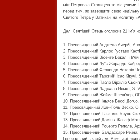
між Петровою Столицею та місцевими Ц
перед тим, як завершити свою недільну 
Святого Петра у Ватикані на молитву «А
Далі Святіший Отець оголосив 21 імʼя н
1. Преосвященний Анджело Ачербі, Апо
2. Преосвященний Карлос Ґуставо Касті
3. Преосвященний Вісенте Бокаліч Іґліч
4. Преосвященний Луїс Жерардо Кабрера
5. Преосвященний Фернандо Наталіо Чом
6. Преосвященний Тарсикій Ісао Кікучі, 
7. Преосвященний Пабло Вірхіліо Сьонґк
8. Преосвященний Ладіслав Немет, S. V
9. Преосвященний Жайме Шпенґлер, OFM
10. Преосвященний Іньясе Бессі Доґбо, 
11. Преосвященний Жан-Поль Веско, O.
12. Преосвященний Паскаліс Бруно Сюкур
13. Преосвященний Домінік Жозеф Матьє,
14. Преосвященний Роберто Реполе, Арх
15. Преосвященний Балдассаре Рейна, Є
Генеральний вікарій для Римської дієцез