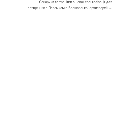
Соборчик та тренінги з нової євангелізації для
священників Перемисько-Варшавської архиєпархії
→