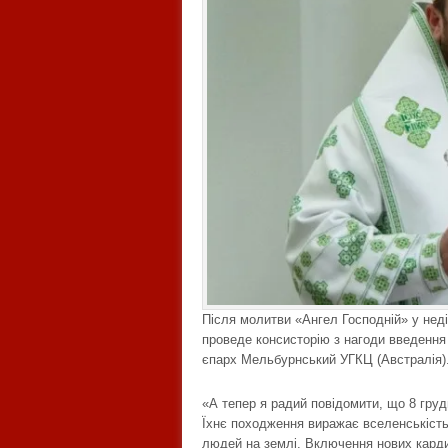
Після молитви «Ангел Господній» у нед
проведе консисторію з нагоди введення 
єпарх Мельбурнський УГКЦ (Австралія)
«А тепер я радий повідомити, що 8 груд
Їхнє походження виражає вселенськість
людей на землі. Включення нових карди