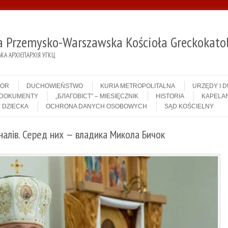
ja Przemysko-Warszawska Kościoła Greckokatol
А АРХІЄПАРХІЯ УГКЦ
IOR
DUCHOWIEŃSTWO
KURIA METROPOLITALNA
URZĘDY I 
DOKUMENTY
„БЛАГОВІСТ” – MIESIĘCZNIK
HISTORIA
KAPELAN
 DZIECKA
OCHRONA DANYCH OSOBOWYCH
SĄD KOŚCIELNY
налів. Серед них — владика Микола Бичок