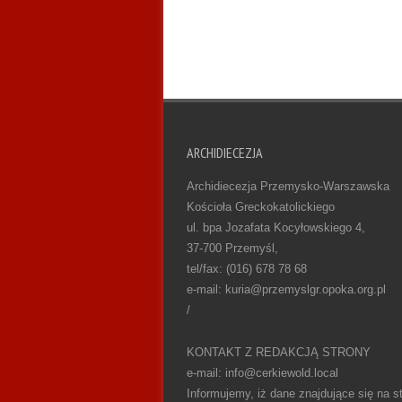
ARCHIDIECEZJA
Archidiecezja Przemysko-Warszawska
Kościoła Greckokatolickiego
ul. bpa Jozafata Kocyłowskiego 4,
37-700 Przemyśl,
tel/fax: (016) 678 78 68
e-mail: kuria@przemyslgr.opoka.org.pl
/
KONTAKT Z REDAKCJĄ STRONY
e-mail: info@cerkiewold.local
Informujemy, iż dane znajdujące się na st