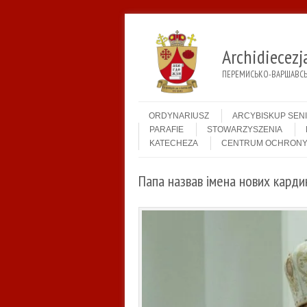
Archidiecez
ПЕРЕМИСЬКО-ВАРШАВСЬК
Menu
Skip to content
ORDYNARIUSZ
ARCYBISKUP SEN
PARAFIE
STOWARZYSZENIA
KATECHEZA
CENTRUM OCHRONY
Папа назвав імена нових карди