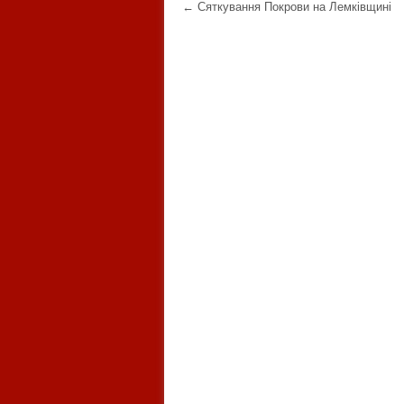
Post navigation
←
Сяткування Покрови на Лемківщині