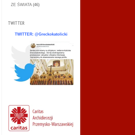
ZE ŚWIATA
(46)
TWITTER
TWITTER: @Greckokatolicki