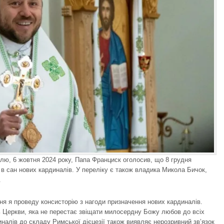
ілю, 6 жовтня 2024 року, Папа Франциск оголосив, що 8 грудня
в сан нових кардиналів. У переліку є також владика Микола Бичок,
.
ня я проведу консисторію з нагоди призначення нових кардиналів.
 Церкви, яка не перестає звіщати милосердну Божу любов до всіх
налів до складу Римської дієцезії також виявляє нерозривний зв’язок