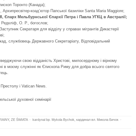
ископ Торонто (Канада);
 Архипресвітер-коад’ютор Папської базиліки Santa Maria Maggiore;
, Єпарх Мельбурнської Єпархії Петра і Павла УГКЦ в Австралії;
 Редкліф, O. P., богослов;
 Заступник Секратаря для відділу у справах мігрантів Дикастерії
ві;
ад, службовець Державного Секретаріату, Відповідальний
тверджуючи свою відданість Христові, милосердному і вірному
і в моєму служінні як Єпископа Риму для добра всього святого
тець.
 Престолу
і
Vatican News
.
ельської духовної семінарії
RAINY
,
ZE ŚWIATA
·
kardynal bp. Mykola Bychok
,
кардинал вл. Микола Бичок
·