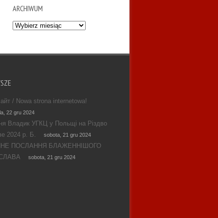
ARCHIWUM
Archiwum
WSZE
айт / Nowa strona internetowa!
la, 22 gru 2024
ня Владик УГКЦ у Польщі на Різдво
е 2024 р. Б.
sobota, 21 gru 2024
ЯНЕ ПОСЛАННЯ БЛАЖЕННІШОГО
СЛАВА
sobota, 21 gru 2024