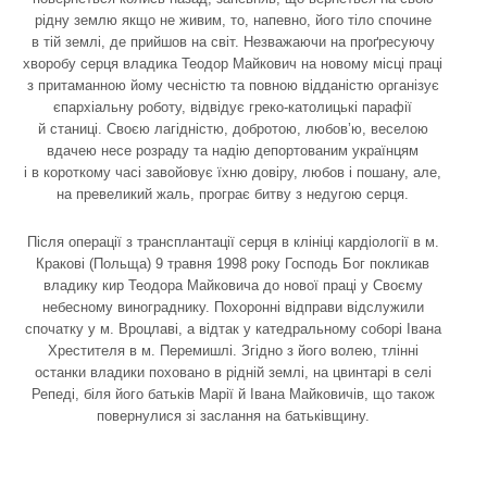
рідну землю якщо не живим, то, напевно, його тіло спочине
в тій землі, де прийшов на світ. Незважаючи на проґресуючу
хворобу серця владика Теодор Майкович на новому місці праці
з притаманною йому чесністю та повною відданістю організує
єпархіальну роботу, відвідує греко-католицькі парафії
й станиці. Своєю лагідністю, добротою, любов’ю, веселою
вдачею несе розраду та надію депортованим українцям
і в короткому часі завойовує їхню довіру, любов і пошану, але,
на превеликий жаль, програє битву з недугою серця.
Після операції з трансплантації серця в клініці кардіології в м.
Кракові (Польща) 9 травня 1998 року Господь Бог покликав
владику кир Теодора Майковича до нової праці у Своєму
небесному винограднику. Похоронні відправи відслужили
спочатку у м. Вроцлаві, а відтак у катедральному соборі Івана
Хрестителя в м. Перемишлі. Згідно з його волею, тлінні
останки владики поховано в рідній землі, на цвинтарі в селі
Репеді, біля його батьків Марії й Івана Майковичів, що також
повернулися зі заслання на батьківщину.