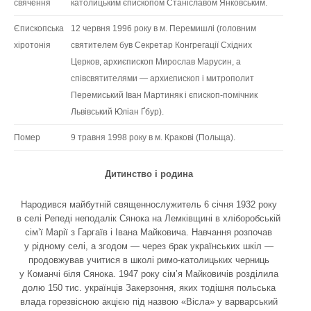
свячення
католицьким єпископом Станіславом Янковським.
Єпископська
12 червня 1996 року в м. Перемишлі (головним
хіротонія
святителем був Секретар Конгрегації Східних
Церков, архиєпископ Мирослав Марусин, а
співсвятителями — архиєпископ і митрополит
Перемиський Іван Мартиняк і єпископ-помічник
Львівський Юліан Ґбур).
Помер
9 травня 1998 року в м. Кракові (Польща).
Дитинство і родина
Народився майбутній священнослужитель 6 січня 1932 року
в селі Репеді неподалік Сянока на Лемківщині в хліборобській
сім’ї Марії з Гаргаїв і Івана Майковича. Навчання розпочав
у рідному селі, а згодом — через брак українських шкіл —
продовжував учитися в школі римо-католицьких черниць
у Команчі біля Сянока. 1947 року сім’я Майковичів розділила
долю 150 тис. українців Закерзоння, яких тодішня польська
влада горезвісною акцією під назвою «Вісла» у варварський