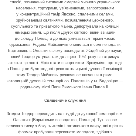
спосіб, позначений тисячами смертей мирного українського
населення, тортурами, ув’язненнями, запроторенням
у концентраційний табір Явожно, спаленими селами,
зруйнованими святинями, позбавленням церковного,
суспільного та приватного майна, депортувала на колишні
німецькі землі, що після Другої світової війни ввійшли
до складу Польщі й до яких уживається термін «зємє
одзискане». Родина Майковичів опинилася в селі неподалік
Бартошиць в Ольштинському воєводстві. Жадібний до науки,
юний Теодор уступає там до ліцею. 1951 року він отримує
атестат зрілості. Мріє стати священиком. Зрозуміло, що тоді
в Польщі не було жодної греко-католицької духовної семінарії,
тому Теодор Майкович розпочинає навчання в римо-
католицькій духовній семінарії оо. Палотинів у м. Вадовіцах —
родинному місті Папи Римського Івана Павла ІІ.
Священиче служіння
Згодом Теодор переходить на студії до духовної семінарії в м.
Ольштині (Вармінське воєводство, Польща). Тут зазнає
великого тиску з боку вчителів і латинського клиру, які в різних
формах пробували переконати молодого, здібного