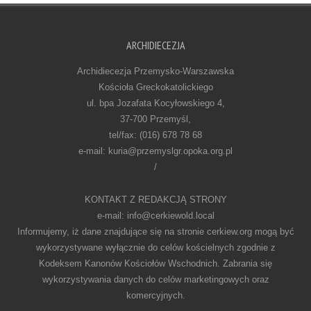
ARCHIDIECEZJA
Archidiecezja Przemysko-Warszawska
Kościoła Greckokatolickiego
ul. bpa Jozafata Kocyłowskiego 4,
37-700 Przemyśl,
tel/fax: (016) 678 78 68
e-mail: kuria@przemyslgr.opoka.org.pl
/
KONTAKT Z REDAKCJĄ STRONY
e-mail: info@cerkiewold.local
Informujemy, iż dane znajdujące się na stronie cerkiew.org mogą być
wykorzystywane wyłącznie do celów kościelnych zgodnie z
Kodeksem Kanonów Kościołów Wschodnich. Zabrania się
wykorzystywania danych do celów marketingowych oraz
komercyjnych.