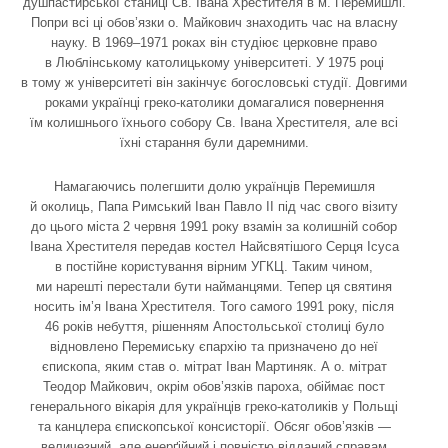
душпастирської станиці Св. Івана Хрестителя в м. Перемишлі.
Попри всі ці обов’язки о. Майкович знаходить час на власну
науку. В 1969–1971 роках він студіює церковне право
в Люблінському католицькому університеті. У 1975 році
в тому ж університеті він закінчує богословські студії. Довгими
роками українці греко-католики домагалися повернення
їм колишнього їхнього собору Св. Івана Хрестителя, але всі
їхні старання були даремними.
Намагаючись полегшити долю українців Перемишля
й околиць, Папа Римський Іван Павло ІІ під час свого візиту
до цього міста 2 червня 1991 року взамін за колишній собор
Івана Хрестителя передав костел Найсвятішого Серця Ісуса
в постійне користування вірним УГКЦ. Таким чином,
ми нарешті перестали бути найманцями. Тепер ця святиня
носить ім’я Івана Хрестителя. Того самого 1991 року, після
46 років небуття, рішенням Апостольської столиці було
відновлено Перемиську єпархію та призначено до неї
єпископа, яким став о. мітрат Іван Мартиняк. А о. мітрат
Теодор Майкович, окрім обов’язків пароха, обіймає пост
генерального вікарія для українців греко-католиків у Польщі
та канцлера єпископської консисторії. Обсяг обов’язків —
величезний, але енерґійний і повністю відданий справам