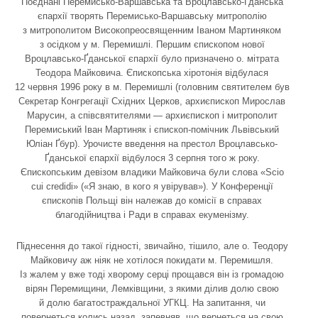
Поєднані Перемисько-Варшавська та Вроцлавсько-Ґданська
єпархії творять Перемисько-Варшавську митрополію
з митрополитом Високопреосвященним Іваном Мартиняком
з осідком у м. Перемишлі. Першим єпископом нової
Вроцлавсько-Ґданської єпархії було призначено о. мітрата
Теодора Майковича. Єпископська хіротонія відбулася
12 червня 1996 року в м. Перемишлі (головним святителем був
Секретар Конгрегації Східних Церков, архиєпископ Мирослав
Марусин, а співсвятителями — архиєпископ і митрополит
Перемиський Іван Мартиняк і єпископ-помічник Львівський
Юліан Ґбур). Урочисте введення на престол Вроцлавсько-
Ґданської єпархії відбулося 3 серпня того ж року.
Єпископським девізом владики Майковича були слова «Scio
cui credidi» («Я знаю, в кого я увірував»). У Конференції
єпископів Польщі він належав до комісії в справах
благодійництва і Ради в справах екуменізму.
Піднесення до такої гідності, звичайно, тішило, але о. Теодору
Майковичу аж ніяк не хотілося покидати м. Перемишля.
Із жалем у вже тоді хворому серці прощався він із громадою
вірян Перемищини, Лемківщини, з якими ділив долю свою
й долю багатостраждальної УГКЦ. На запитання, чи
повернеться колись назад, запевняв, що вернеться на свою