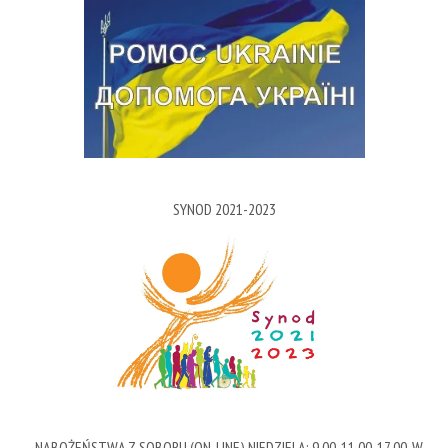
SYNOD 2021-2023
NABOŻEŃSTWA Z SOBORU (ON-LINE) NIEDZIELA: 9.00, 11.00, 17.00, W