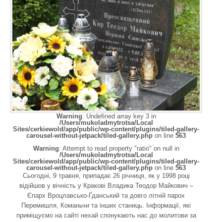
Warning
: Undefined array key 3 in
/Users/mukoladmytrotsa/Local
Sites/cerkiewold/app/public/wp-content/plugins/tiled-gallery-
carousel-without-jetpack/tiled-gallery.php
on line
563
Warning
: Attempt to read property "ratio" on null in
/Users/mukoladmytrotsa/Local
Sites/cerkiewold/app/public/wp-content/plugins/tiled-gallery-
carousel-without-jetpack/tiled-gallery.php
on line
563
Сьогодні, 9 травня, припадає 26 річниця, як у 1998 році
відійшов у вічність у Кракові Владика Теодор Майкович –
Єпарх Вроцлавсько-Ґданський та довго літній парох
Перемишля, Команьчи та інших станиць. Інформації, які
приміщуємо на сайті нехай спонукають нас до молитови за