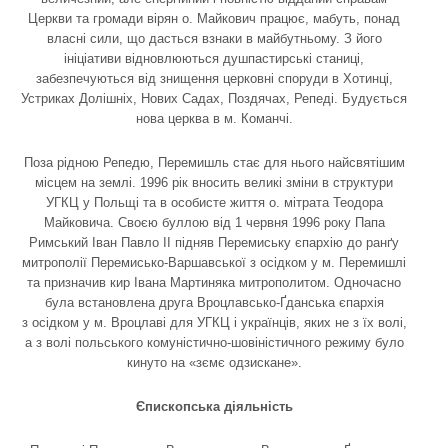
Церкви та громади вірян о. Майкович працює, мабуть, понад
власні сили, що дасться взнаки в майбутньому. З його
ініціативи відновлюються душпастирські станиці,
забезпечуються від знищення церковні споруди в Хотинці,
Устриках Долішніх, Нових Садах, Поздячах, Репеді. Будується
нова церква в м. Команчі.
Поза рідною Репедю, Перемишль стає для нього найсвятішим
місцем на землі. 1996 рік вносить великі зміни в структури
УГКЦ у Польщі та в особисте життя о. мітрата Теодора
Майковича. Своєю буллою від 1 червня 1996 року Папа
Римський Іван Павло ІІ підняв Перемиську єпархію до ранґу
митрополії Перемисько-Варшавської з осідком у м. Перемишлі
та призначив кир Івана Мартиняка митрополитом. Одночасно
була встановлена друга Вроцлавсько-Ґданська єпархія
з осідком у м. Вроцлаві для УГКЦ і українців, яких не з їх волі,
а з волі польського комуністично-шовіністичного режиму було
кинуто на «зємє одзискане».
Єпископська діяльність