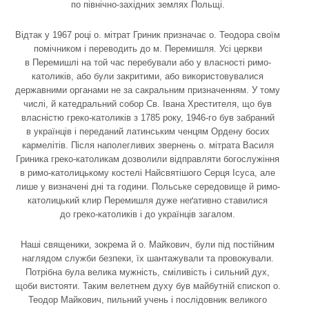
по північно-західних землях Польщі.
Відтак у 1967 році о. мітрат Гриник призначає о. Теодора своїм
помічником і переводить до м. Перемишля. Усі церкви
в Перемишлі на той час перебували або у власності римо-
католиків, або були закритими, або використовувалися
державними органами не за сакральним призначенням. У тому
числі, й катедральний собор Св. Івана Хрестителя, що був
власністю греко-католиків з 1785 року, 1946-го був забраний
в українців і переданий латинським ченцям Ордену босих
кармелітів. Після наполегливих звернень о. мітрата Василя
Гриника греко-католикам дозволили відправляти богослужіння
в римо-католицькому костелі Найсвятішого Серця Ісуса, але
лише у визначені дні та години. Польське середовище й римо-
католицький клир Перемишля дуже неґативно ставилися
до греко-католиків і до українців загалом.
Наші священики, зокрема й о. Майкович, були під постійним
наглядом служби безпеки, їх шантажували та провокували.
Потрібна була велика мужність, сміливість і сильний дух,
щоби вистояти. Таким велетнем духу був майбутній єпископ о.
Теодор Майкович, пильний учень і послідовник великого