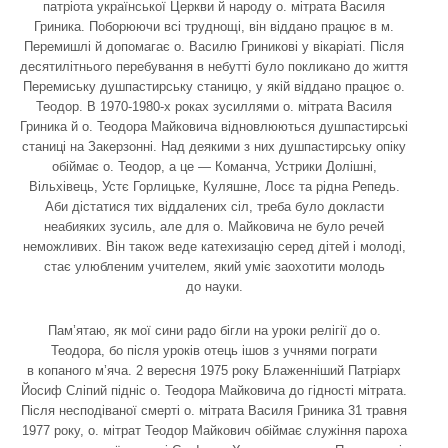
патріота української Церкви й народу о. мітрата Василя
Гриника. Поборюючи всі труднощі, він віддано працює в м.
Перемишлі й допомагає о. Василю Гриникові у вікаріаті. Після
десятилітнього перебування в небутті було покликано до життя
Перемиську душпастирську станицю, у якій віддано працює о.
Теодор. В 1970-1980-х роках зусиллями о. мітрата Василя
Гриника й о. Теодора Майковича відновлюються душпастирські
станиці на Закерзонні. Над деякими з них душпастирську опіку
обіймає о. Теодор, а це — Команча, Устрики Долішні,
Вільхівець, Устє Горлицьке, Куляшне, Лосє та рідна Репедь.
Аби дістатися тих віддалених сіл, треба було докласти
неабияких зусиль, але для о. Майковича не було речей
неможливих. Він також веде катехизацію серед дітей і молоді,
стає улюбленим учителем, який уміє заохотити молодь
до науки.
Пам’ятаю, як мої сини радо бігли на уроки релігії до о.
Теодора, бо після уроків отець ішов з учнями пограти
в копаного м’яча. 2 вересня 1975 року Блаженніший Патріарх
Йосиф Сліпий підніс о. Теодора Майковича до гідності мітрата.
Після несподіваної смерті о. мітрата Василя Гриника 31 травня
1977 року, о. мітрат Теодор Майкович обіймає служіння пароха