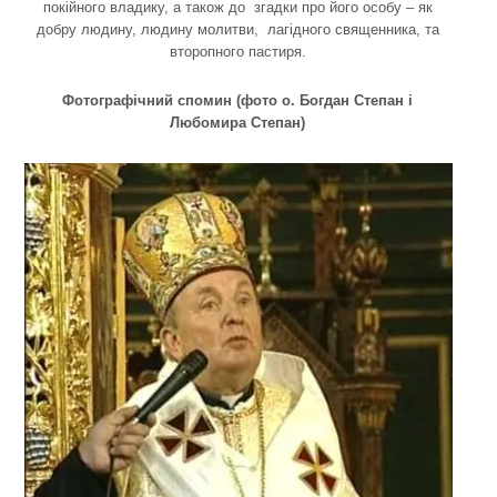
покійного владику, а також до згадки про його особу – як
добру людину, людину молитви, лагідного священника, та
второпного пастиря.
Фотографічний спомин (фото о. Богдан Степан і
Любомира Степан)