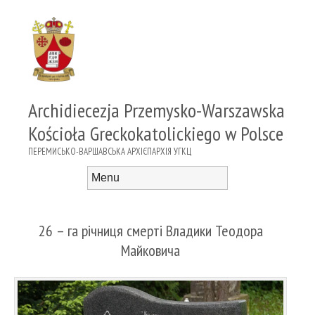
Archidiecezja Przemysko-Warszawska
Kościoła Greckokatolickiego w Polsce
ПЕРЕМИСЬКО-ВАРШАВСЬКА АРХІЄПАРХІЯ УГКЦ
Menu
Skip to content
26 – га річниця смерті Владики Теодора
Майковича