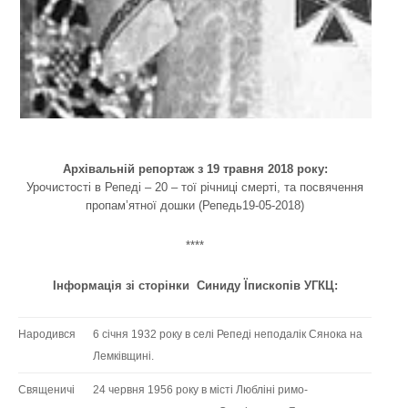
Архівальній репортаж з 19 травня 2018 року:
Урочистості в Репеді – 20 – тої річниці смерті, та посвячення
пропам’ятної дошки (Репедь19-05-2018)
****
Інформація зі сторінки Синиду Їпископів УГКЦ:
Народився
6 січня 1932 року в селі Репеді неподалік Сянока на
Лемківщині.
Священичі
24 червня 1956 року в місті Любліні римо-