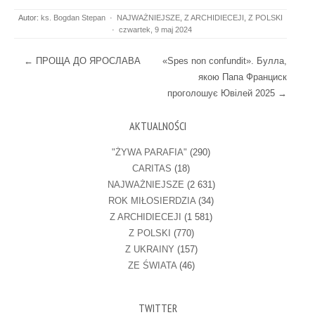
Autor:
ks. Bogdan Stepan
·
NAJWAŻNIEJSZE
,
Z ARCHIDIECEJI
,
Z POLSKI
·
czwartek, 9 maj 2024
Post navigation
←
ПРОЩА ДО ЯРОСЛАВА
«Spes non confundit». Булла,
якою Папа Франциск
проголошує Ювілей 2025
→
AKTUALNOŚCI
"ŻYWA PARAFIA"
(290)
CARITAS
(18)
NAJWAŻNIEJSZE
(2 631)
ROK MIŁOSIERDZIA
(34)
Z ARCHIDIECEJI
(1 581)
Z POLSKI
(770)
Z UKRAINY
(157)
ZE ŚWIATA
(46)
TWITTER