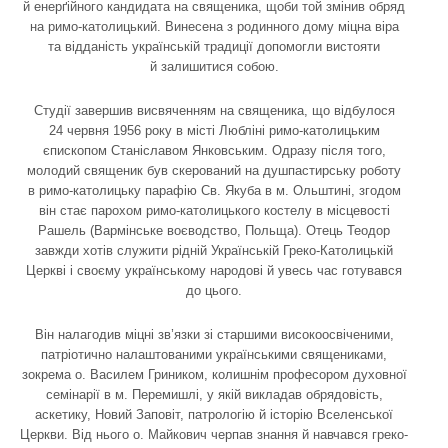
й енерґійного кандидата на священика, щоби той змінив обряд
на римо-католицький. Винесена з родинного дому міцна віра
та відданість українській традиції допомогли вистояти
й залишитися собою.
Студії завершив висвяченням на священика, що відбулося
24 червня 1956 року в місті Любліні римо-католицьким
єпископом Станіславом Янковським. Одразу після того,
молодий священик був скерований на душпастирську роботу
в римо-католицьку парафію Св. Якуба в м. Ольштині, згодом
він стає парохом римо-католицького костелу в місцевості
Рашель (Вармінське воєводство, Польща). Отець Теодор
завжди хотів служити рідній Українській Греко-Католицькій
Церкві і своєму українському народові й увесь час готувався
до цього.
Він налагодив міцні зв’язки зі старшими високоосвіченими,
патріотично налаштованими українськими священиками,
зокрема о. Василем Гриником, колишнім професором духовної
семінарії в м. Перемишлі, у якій викладав обрядовість,
аскетику, Новий Заповіт, патрологію й історію Вселенської
Церкви. Від нього о. Майкович черпав знання й навчався греко-