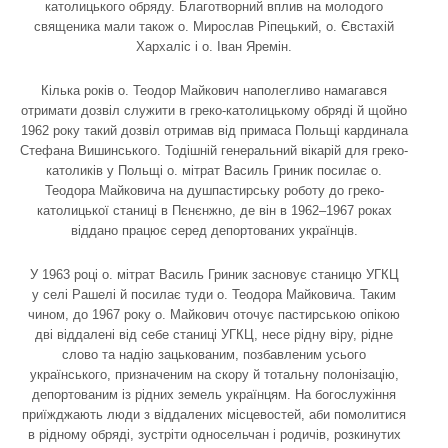
католицького обряду. Благотворний вплив на молодого
священика мали також о. Мирослав Ріпецький, о. Євстахій
Хархаліс і о. Іван Яремін.
Кілька років о. Теодор Майкович наполегливо намагався
отримати дозвіл служити в греко-католицькому обряді й щойно
1962 року такий дозвіл отримав від примаса Польщі кардинала
Стефана Вишинського. Тодішній генеральний вікарій для греко-
католиків у Польщі о. мітрат Василь Гриник посилає о.
Теодора Майковича на душпастирську роботу до греко-
католицької станиці в Пєнєнжно, де він в 1962–1967 роках
віддано працює серед депортованих українців.
У 1963 році о. мітрат Василь Гриник засновує станицю УГКЦ
у селі Рашелі й посилає туди о. Теодора Майковича. Таким
чином, до 1967 року о. Майкович оточує пастирською опікою
дві віддалені від себе станиці УГКЦ, несе рідну віру, рідне
слово та надію зацькованим, позбавленим усього
українського, призначеним на скору й тотальну полонізацію,
депортованим із рідних земель українцям. На богослужіння
приїжджають люди з віддалених місцевостей, аби помолитися
в рідному обряді, зустріти односельчан і родичів, розкинутих