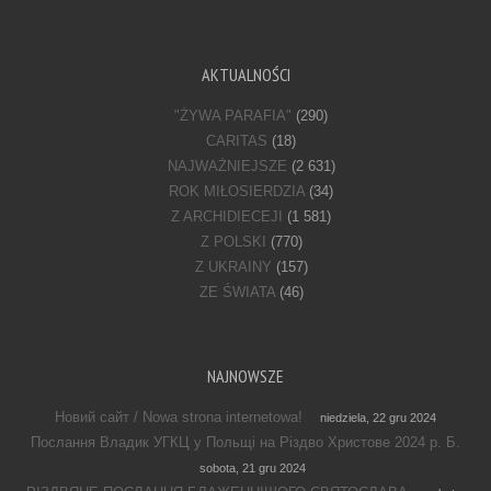
AKTUALNOŚCI
"ŻYWA PARAFIA"
(290)
CARITAS
(18)
NAJWAŻNIEJSZE
(2 631)
ROK MIŁOSIERDZIA
(34)
Z ARCHIDIECEJI
(1 581)
Z POLSKI
(770)
Z UKRAINY
(157)
ZE ŚWIATA
(46)
NAJNOWSZE
Новий сайт / Nowa strona internetowa!
niedziela, 22 gru 2024
Послання Владик УГКЦ у Польщі на Різдво Христове 2024 р. Б.
sobota, 21 gru 2024