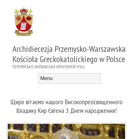
Archidiecezja Przemysko-Warszawska
Kościoła Greckokatolickiego w Polsce
ПЕРЕМИСЬКО-ВАРШАВСЬКА АРХІЄПАРХІЯ УГКЦ
Menu
Skip to content
Щиро вітаємо нашого Високопреосвященного
Владику Кир Євгена З Днем народження!