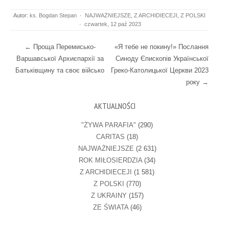
Autor:
ks. Bogdan Stepan
·
NAJWAŻNIEJSZE
,
Z ARCHIDIECEJI
,
Z POLSKI
·
czwartek, 12 paź 2023
Post navigation
←
Проща Перемисько-
«Я тебе не покину!» Послання
Варшавської Архиєпархії за
Синоду Єпископів Української
Батьківщину та своє військо
Греко-Католицької Церкви 2023
року
→
AKTUALNOŚCI
"ŻYWA PARAFIA"
(290)
CARITAS
(18)
NAJWAŻNIEJSZE
(2 631)
ROK MIŁOSIERDZIA
(34)
Z ARCHIDIECEJI
(1 581)
Z POLSKI
(770)
Z UKRAINY
(157)
ZE ŚWIATA
(46)