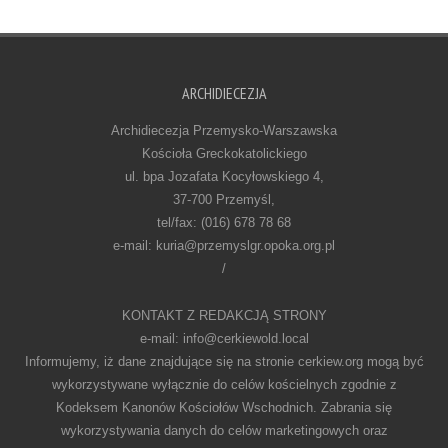
ARCHIDIECEZJA
Archidiecezja Przemysko-Warszawska
Kościoła Greckokatolickiego
ul. bpa Jozafata Kocyłowskiego 4,
37-700 Przemyśl,
tel/fax: (016) 678 78 68
e-mail: kuria@przemyslgr.opoka.org.pl
/
KONTAKT Z REDAKCJĄ STRONY
e-mail: info@cerkiewold.local
Informujemy, iż dane znajdujące się na stronie cerkiew.org mogą być
wykorzystywane wyłącznie do celów kościelnych zgodnie z
Kodeksem Kanonów Kościołów Wschodnich. Zabrania się
wykorzystywania danych do celów marketingowych oraz