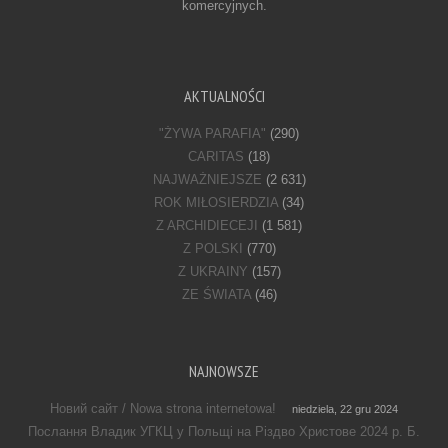
komercyjnych.
AKTUALNOŚCI
"ŻYWA PARAFIA"
(290)
CARITAS
(18)
NAJWAŻNIEJSZE
(2 631)
ROK MIŁOSIERDZIA
(34)
Z ARCHIDIECEJI
(1 581)
Z POLSKI
(770)
Z UKRAINY
(157)
ZE ŚWIATA
(46)
NAJNOWSZE
Новий сайт / Nowa strona internetowa!
niedziela, 22 gru 2024
Послання Владик УГКЦ у Польщі на Різдво Христове 2024 р. Б.