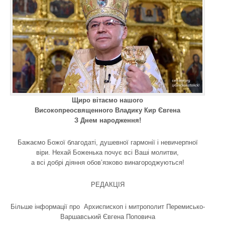
Щиро вітаємо нашого
Високопреосвященного Владику Кир Євгена
З Днем народження!
Бажаємо Божої благодаті, душевної гармонії і невичерпної
віри. Нехай Боженька почує всі Ваші молитви,
а всі добрі діяння обов’язково винагороджуються!
РЕДАКЦІЯ
Більше інформації про
Архиєпископ і митрополит Перемисько-
Варшавський Євгена Поповича