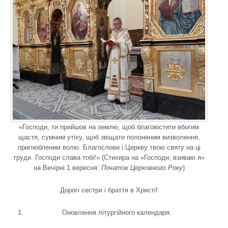
«Господи, ти прийшов на землю, щоб благовістити вбогим
щастя, сумним утіху, щоб звіщати полоненим визволення,
пригнобленим волю. Благослови і Церкву твою святу на ці
труди. Господи слава тобі!» (Стихира на «Господи, взиваю я»
на Вечірні 1 вересня:
Початок Церковного Року
)
Дорогі сестри і браття в Христі!
Оновлення літургійного календаря.