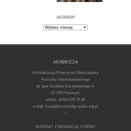
ARCHIWUM
Archiwum
ARCHIDIECEZJA
Archidiecezja Przemysko-Warszawska
Kościoła Greckokatolickiego
ul. bpa Jozafata Kocyłowskiego 4,
37-700 Przemyśl,
tel/fax: (016) 678 78 68
e-mail: kuria@przemyslgr.opoka.org.pl
/
KONTAKT Z REDAKCJĄ STRONY