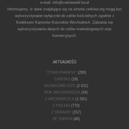
e-mail: info@cerkiewold.local
Informujemy, iż dane znajdujące się na stronie cerkiew.org mogą być
wykorzystywane wyłącznie do celów kościelnych zgodnie z
Kodeksem Kanonów Kościołów Wschodnich. Zabrania się
wykorzystywania danych do celów marketingowych oraz
komercyjnych.
AKTUALNOŚCI
"ŻYWA PARAFIA"
(290)
CARITAS
(18)
NAJWAŻNIEJSZE
(2 631)
ROK MIŁOSIERDZIA
(34)
Z ARCHIDIECEJI
(1 581)
Z POLSKI
(770)
Z UKRAINY
(157)
ZE ŚWIATA
(46)