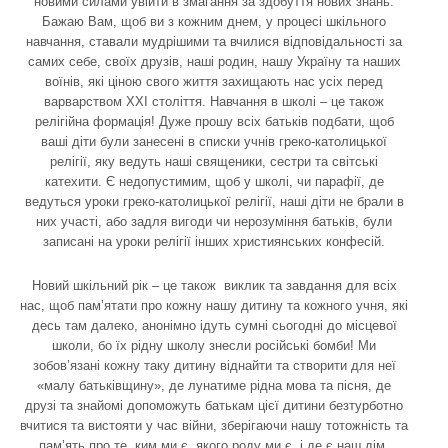
новими силами увійти в змагання за здобуття нових знань.
Бажаю Вам, щоб ви з кожним днем, у процесі шкільного
навчання, ставали мудрішими та вчилися відповідальності за
самих себе, своїх друзів, наші родин, нашу Україну та наших
воїнів, які ціною свого життя захищають нас усіх перед
варварством ХХІ століття. Навчання в школі – це також
релігійна формація! Дуже прошу всіх батьків подбати, щоб
ваші діти були занесені в списки учнів греко-католицької
релігії, яку ведуть наші священики, сестри та світські
катехити. Є недопустимим, щоб у школі, чи парафії, де
ведуться уроки греко-католицької релігії, наші діти не брали в
них участі, або задля вигоди чи нерозуміння батьків, були
записані на уроки релігії інших християнських конфесій.
Новий шкільний рік – це також виклик та завдання для всіх
нас, щоб пам’ятати про кожну нашу дитину та кожного учня, які
десь там далеко, анонімно ідуть сумні сьогодні до місцевої
школи, бо їх рідну школу знесли російські бомби! Ми
зобов’язані кожну таку дитину віднайти та створити для неї
«малу батьківщину», де лунатиме рідна мова та пісня, де
друзі та знайомі допоможуть батькам цієї дитини безтурботно
вчитися та вистояти у час війни, зберігаючи нашу тотожність та
пам’ять про те, ким ми є, якого роду ми є, і де є наш дім.