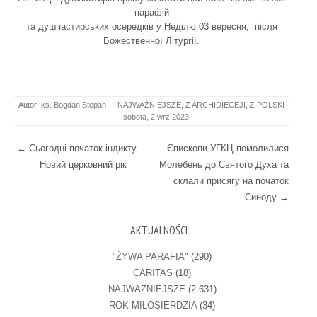
парафій
та душпастирських осередків у Неділю 03 вересня, після
Божественної Літургії.
Autor:
ks. Bogdan Stepan
·
NAJWAŻNIEJSZE
,
Z ARCHIDIECEJI
,
Z POLSKI
·
sobota, 2 wrz 2023
Post navigation
←
Сьогодні початок індикту —
Єпископи УГКЦ помолилися
Новий церковний рік
Молебень до Святого Духа та
склали присягу на початок
Синоду
→
AKTUALNOŚCI
"ŻYWA PARAFIA"
(290)
CARITAS
(18)
NAJWAŻNIEJSZE
(2 631)
ROK MIŁOSIERDZIA
(34)