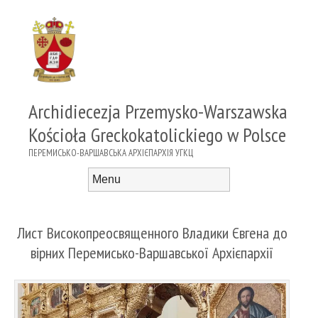
Archidiecezja Przemysko-Warszawska
Kościoła Greckokatolickiego w Polsce
ПЕРЕМИСЬКО-ВАРШАВСЬКА АРХІЄПАРХІЯ УГКЦ
Menu
Skip to content
Лист Високопреосвященного Владики Євгена до
вірних Перемисько-Варшавської Архієпархії