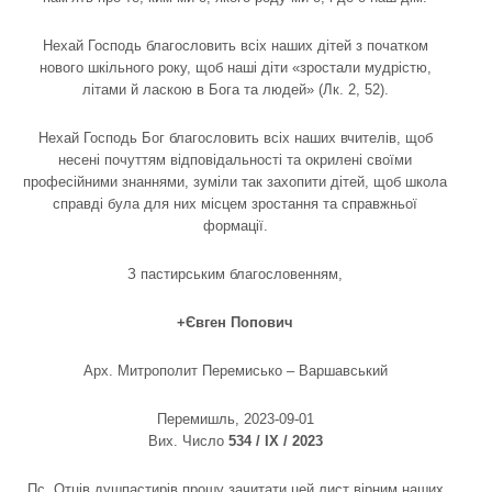
Нехай Господь благословить всіх наших дітей з початком
нового шкільного року, щоб наші діти «зростали мудрістю,
літами й ласкою в Бога та людей» (Лк. 2, 52).
Нехай Господь Бог благословить всіх наших вчителів, щоб
несені почуттям відповідальності та окрилені своїми
професійними знаннями, зуміли так захопити дітей, щоб школа
справді була для них місцем зростання та справжньої
формації.
З пастирським благословенням,
+Євген Попович
Арх. Митрополит Перемисько – Варшавський
Перемишль, 2023-09-01
Вих. Число
534 /
ІХ / 2023
Пс. Отців душпастирів прошу зачитати цей лист вірним наших