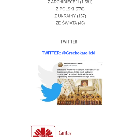
Z ARCHIDIECEJI
(1 581)
Z POLSKI
(770)
Z UKRAINY
(157)
ZE ŚWIATA
(46)
TWITTER
TWITTER: @Greckokatolicki