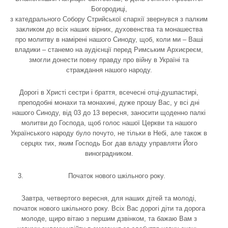
Богородиці,
з катедрального Собору Стрийської єпархії звернувся з палким
закликом до всіх наших вірних, духовенства та монашества
про молитву в намірені нашого Синоду, щоб, коли ми – Ваші
владики – станемо на аудієнції перед Римським Архиєреєм,
змогли донести повну правду про війну в Україні та
страждання нашого народу.
Дорогі в Христі сестри і браття, всечесні отці-душпастирі,
преподобні монахи та монахині, дуже прошу Вас, у всі дні
нашого Синоду, від 03 до 13 вересня, заносити щоденно палкі
молитви до Господа, щоб голос нашої Церкви та нашого
Українського народу було почуто, не тільки в Небі, але також в
серцях тих, яким Господь Бог дав владу управляти Його
виноградником.
Початок нового шкільного року.
Завтра, четвертого вересня, для наших дітей та молоді,
початок нового шкільного року. Всіх Вас дорогі діти та дорога
молоде, щиро вітаю з першим дзвінком, та бажаю Вам з