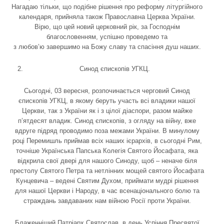
Нагадаю тільки, що подібне рішення про реформу літургійного
календаря, прийняла також Православна Церква України.
Вірю, що цей новий церковний рік, за Господнім
благословенням, успішно проведемо та
з любов’ю завершимо на Божу славу та спасіння душ наших.
Синод єпископів УГКЦ.
Сьогодні, 03 вересня, розпочинається черговий Синод
єпископів УГКЦ, в якому беруть участь всі владики нашої
Церкви, так з України як і з цілої діаспори, разом майже
п’ятдесят владик. Синод єпископів, з огляду на війну, вже
вдруге підряд проводимо поза межами України. В минулому
році Перемишль приймав всіх наших ієрархів, в сьогодні Рим,
точніше Українська Папська Колегія Святого Йосафата, яка
відкрила свої двері для нашого Синоду, щоб – неначе біля
престолу Святого Петра та нетлінних мощей святого Йосафата
Кунцевича – ведені Святим Духом, приймати мудрі рішення
для нашої Церкви і Народу, в час всенаціонального болю та
страждань завдаваних нам війною Росії проти України.
Блаженніший Патріарх Святослав, в день Успіння Пресвятої