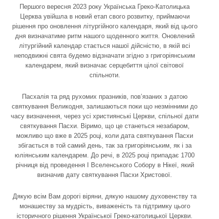
Першого вересня 2023 року Українська Греко-Католицька
Церква увійшла в новий етап свого розвитку, приймаючи
рішення про оновлення літургійного календаря, який від цього
дня визначатиме ритм нашого щоденного життя. Оновлений
літургійний календар стається нашої дійсністю, в якій всі
неподвижні свята будемо відзначати згідно з григоріянським
календарем, який визначає серцебиття цілої світової
спільноти.
Пасхалія та ряд рухомих празників, пов’язаних з датою
святкування Великодня, залишаються поки що незмінними до
часу визначення, через усі християнські Церкви, спільної дати
святкування Пасхи. Віримо, що це станеться незабаром,
можливо що вже в 2025 році, коли дата святкування Пасхи
збігається в той самий день, так за григоріянським, як і за
юліянським календарем. До речі, в 2025 році припадає 1700
річниця від проведення І Вселенського Собору в Нікеї, який
визначив дату святкування Пасхи Христової.
Дякую всім Вам дорогі віряни, дякую нашому духовенству та
монашеству за мудрість, виваженість та підтримку цього
історичного рішення Української Греко-католицької Церкви.