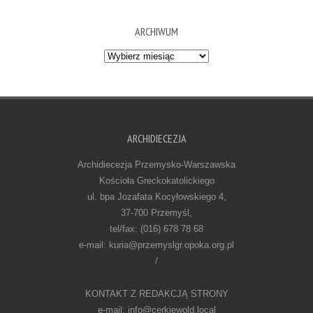
ARCHIWUM
Archiwum
ARCHIDIECEZJA
Archidiecezja Przemysko-Warszawska
Kościoła Greckokatolickiego
ul. bpa Jozafata Kocyłowskiego 4,
37-700 Przemyśl,
tel/fax: (016) 678 78 68
e-mail: kuria@przemyslgr.opoka.org.pl
/
KONTAKT Z REDAKCJĄ STRONY
e-mail: info@cerkiewold.local