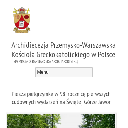
Archidiecezja Przemysko-Warszawska
Kościoła Greckokatolickiego w Polsce
ПЕРЕМИСЬКО-ВАРШАВСЬКА АРХІЄПАРХІЯ УГКЦ
Menu
Skip to content
Piesza pielgrzymkę w 98. rocznicę pierwszych
cudownych wydarzeń na Świętej Górze Jawor