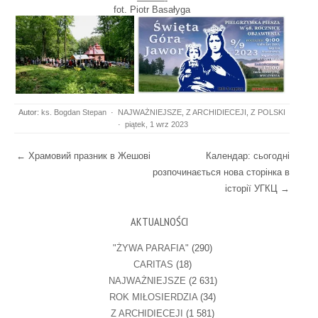
———-
fot. Piotr Basałyga
Autor:
ks. Bogdan Stepan
·
NAJWAŻNIEJSZE
,
Z ARCHIDIECEJI
,
Z POLSKI
·
piątek, 1 wrz 2023
Post navigation
←
Храмовий празник в Жешові
Календар: сьогодні
розпочинається нова сторінка в
історії УГКЦ
→
AKTUALNOŚCI
"ŻYWA PARAFIA"
(290)
CARITAS
(18)
NAJWAŻNIEJSZE
(2 631)
ROK MIŁOSIERDZIA
(34)
Z ARCHIDIECEJI
(1 581)