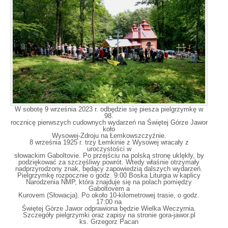
W sobotę 9 września 2023 r. odbędzie się piesza pielgrzymkę w
98.
rocznicę pierwszych cudownych wydarzeń na Świętej Górze Jawor
koło
Wysowej-Zdroju na Łemkowszczyźnie.
8 września 1925 r. trzy Łemkinie z Wysowej wracały z
uroczystości w
słowackim Gaboltovie. Po przejściu na polską stronę uklękły, by
podziękować za szczęśliwy powrót. Wtedy właśnie otrzymały
nadprzyrodzony znak, będący zapowiedzią dalszych wydarzeń.
Pielgrzymkę rozpocznie o godz. 9:00 Boska Liturgia w kaplicy
Narodzenia NMP, która znajduje się na polach pomiędzy
Gaboltovem a
Kurovem (Słowacja). Po około 10-kilometrowej trasie, o godz.
17:00 na
Świętej Górze Jawor odprawiona będzie Wielka Weczyrnia.
Szczegóły pielgrzymki oraz zapisy na stronie gora-jawor.pl
ks. Grzegorz Pacan