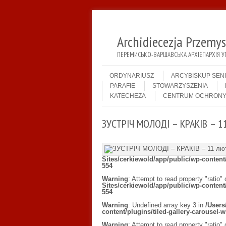
Archidiecezja Przemy
ПЕРЕМИСЬКО-ВАРШАВСЬКА АРХІЄПАРХІЯ У
Menu
Skip to content
ORDYNARIUSZ
ARCYBISKUP SEN
PARAFIE
STOWARZYSZENIA
KATECHEZA
CENTRUM OCHRONY
ЗУСТРІЧ МОЛОДІ – КРАКІВ – 1
Sites/cerkiewold/app/public/wp-content/p
554
Warning
: Attempt to read property "ratio" 
Sites/cerkiewold/app/public/wp-content/p
554
Warning
: Undefined array key 3 in
/Users
content/plugins/tiled-gallery-carousel-w
Warning
: Attempt to read property "ratio" 