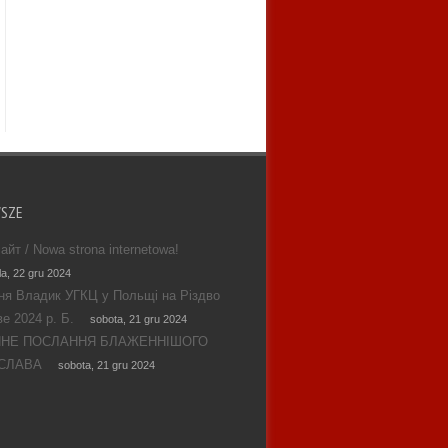
WSZE
айт / Nowa strona internetowa!
la, 22 gru 2024
ня Владик УГКЦ у Польщі на Різдво
е 2024 р. Б.
sobota, 21 gru 2024
ЯНЕ ПОСЛАННЯ БЛАЖЕННІШОГО
СЛАВА
sobota, 21 gru 2024