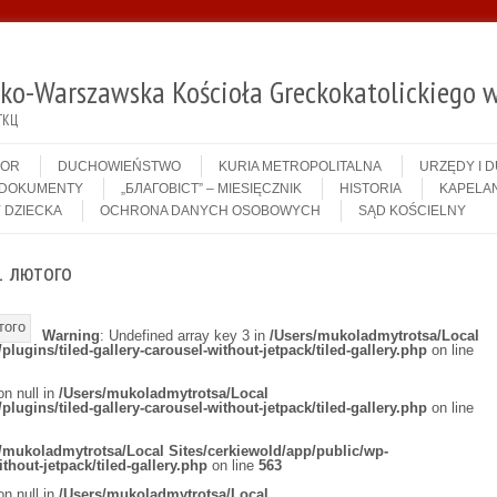
sko-Warszawska Kościoła Greckokatolickiego w
ГКЦ
IOR
DUCHOWIEŃSTWO
KURIA METROPOLITALNA
URZĘDY I 
DOKUMENTY
„БЛАГОВІСТ” – MIESIĘCZNIK
HISTORIA
KAPELAN
 DZIECKA
OCHRONA DANYCH OSOBOWYCH
SĄD KOŚCIELNY
1 лютого
Warning
: Undefined array key 3 in
/Users/mukoladmytrotsa/Local
lugins/tiled-gallery-carousel-without-jetpack/tiled-gallery.php
on line
on null in
/Users/mukoladmytrotsa/Local
lugins/tiled-gallery-carousel-without-jetpack/tiled-gallery.php
on line
/mukoladmytrotsa/Local Sites/cerkiewold/app/public/wp-
ithout-jetpack/tiled-gallery.php
on line
563
on null in
/Users/mukoladmytrotsa/Local