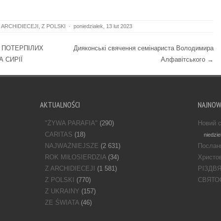
 ARCHIDIECEJI
,
Z POLSKI
·
poniedziałek, 13 lut 2023
 ПОТЕРПІЛИХ
Дияконські свячення семінариста Володимира
А СИРІЇ
Алфавітського
→
AKTUALNOŚCI
NAJNO
"ŻYWA PARAFIA"
(290)
Новий с
CARITAS
(18)
niedzie
NAJWAŻNIEJSZE
(2 631)
Послан
ROK MIŁOSIERDZIA
(34)
Христов
Z ARCHIDIECEJI
(1 581)
РІЗДВ
Z POLSKI
(770)
СВЯТО
Z UKRAINY
(157)
ZE ŚWIATA
(46)