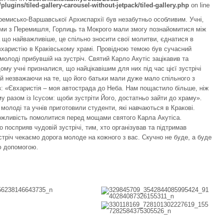
lugins/tiled-gallery-carousel-without-jetpack/tiled-gallery.php
on line
ремисько-Варшавської Архиєпархії був незабутньо особливим. Учні,
ками з Перемишля, Горлиць та Мокрого мали змогу познайомитися між
а що найважливіше, це спільно зносити свої молитви, єднатися в
вхаристію в Краківському храмі. Провідною темою був сучасний
молоді прибувшій на зустріч. Святий Карло Акутіс зацікавив та
му учні призналися, що найцікавішим для них під час цієї зустрічі
ий незважаючи на те, що його батьки мали дуже мало спільного з
ав: «Євхаристія – моя автострада до Неба. Нам пощастило більше, ніж
му разом із Ісусом: щоби зустріти Його, достатньо зайти до храму».
молоді та учнів приготовили студенти, які навчаються в Кракові.
жливість помолитися перед мощами святого Карла Акутіса.
посприяв чудовій зустрічі, тим, хто організував та підтримав
тріч чекаємо дорога молоде на кожного з вас. Скучно не буде, а буде
ю допомогою.