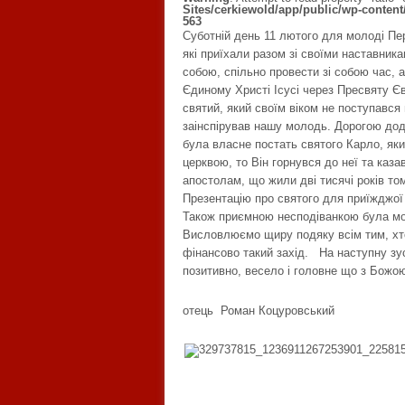
Sites/cerkiewold/app/public/wp-content/p
563
Суботній день 11 лютого для молоді Пе
які приїхали разом зі своїми наставни
собою, спільно провести зі собою час, 
Єдиному Христі Ісусі через Пресвяту Є
святий, який своїм віком не поступався 
заінспірував нашу молодь. Дорогою додо
була власне постать святого Карло, як
церквою, то Він горнувся до неї та каз
апостолам, що жили дві тисячі років то
Презентацію про святого для приїжджої 
Також приємною несподіванкою була мо
Висловлюємо щиру подяку всім тим, хто 
фінансово такий захід. На наступну зус
позитивно, весело і головне що з Божо
отець Роман Коцуровський