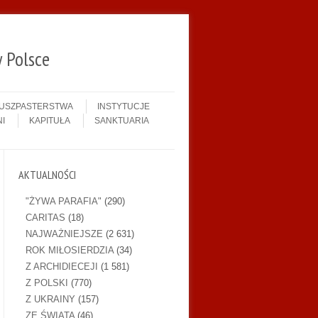
 Polsce
DUSZPASTERSTWA
INSTYTUCJE
I
KAPITUŁA
SANKTUARIA
AKTUALNOŚCI
"ŻYWA PARAFIA"
(290)
CARITAS
(18)
NAJWAŻNIEJSZE
(2 631)
ROK MIŁOSIERDZIA
(34)
Z ARCHIDIECEJI
(1 581)
Z POLSKI
(770)
Z UKRAINY
(157)
ZE ŚWIATA
(46)