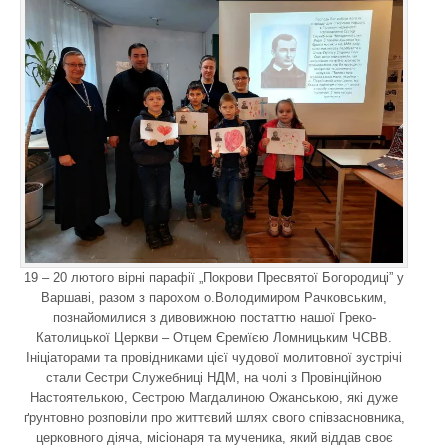
19 – 20 лютого вірні парафії „Покрови Пресвятої Богородиці” у
Варшаві, разом з парохом о.Володимиром Рачковським,
познайомилися з дивовижною постаттю нашої Греко-
Католицької Церкви – Отцем Єремїєю Ломницьким ЧСВВ.
Ініціаторами та провідниками цієї чудової молитовної зустрічі
стали Сестри Служебниці НДМ, на чолі з Провінційною
Настоятелькою, Сестрою Магдалиною Ожанською, які дуже
ґрунтовно розповіли про життєвий шлях свого співзасновника,
церковного діяча, місіонаря та мученика, який віддав своє