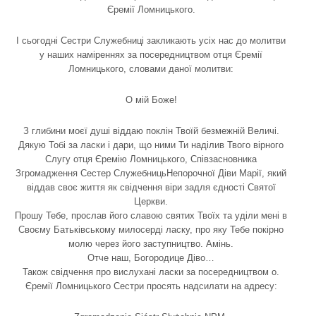
Єремії Ломницького.
І сьогодні Сестри Служебниці закликають усіх нас до молитви
у наших наміреннях за посередництвом отця Єремії
Ломницького, словами даної молитви:
О мій Боже!
З глибини моєї душі віддаю поклін Твоїй безмежній Величі.
Дякую Тобі за ласки і дари, що ними Ти наділив Твого вірного
Слугу отця Єремію Ломницького, Співзасновника
Згромадження Сестер СлужебницьНепорочної Діви Марії, який
віддав своє життя як свідчення віри задля єдності Святої
Церкви.
Прошу Тебе, прослав його славою святих Твоїх та уділи мені в
Своєму Батьківському милосерді ласку, про яку Тебе покірно
молю через його заступництво. Амінь.
Отче наш, Богородице Діво…
Також свідчення про вислухані ласки за посередництвом о.
Єремії Ломницького Сестри просять надсилати на адресу: