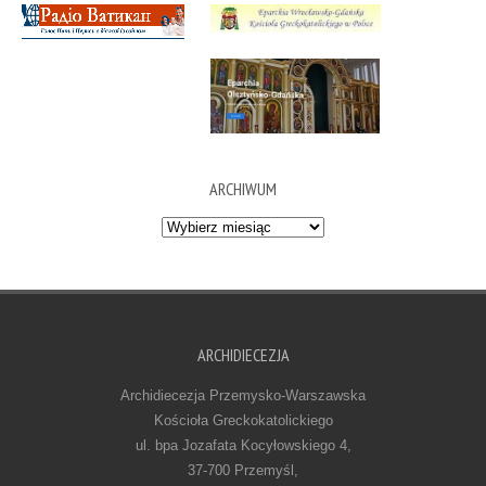
ARCHIWUM
Archiwum
ARCHIDIECEZJA
Archidiecezja Przemysko-Warszawska
Kościoła Greckokatolickiego
ul. bpa Jozafata Kocyłowskiego 4,
37-700 Przemyśl,