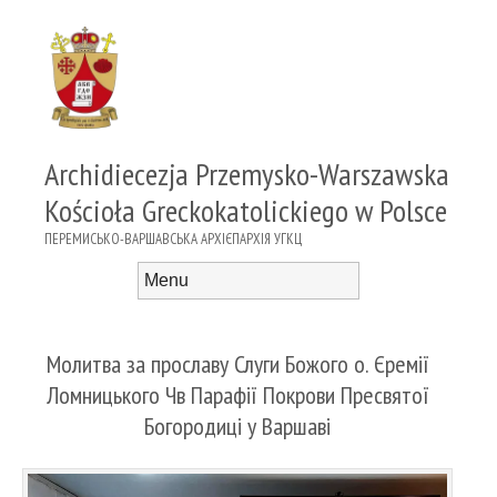
Archidiecezja Przemysko-Warszawska
Kościoła Greckokatolickiego w Polsce
ПЕРЕМИСЬКО-ВАРШАВСЬКА АРХІЄПАРХІЯ УГКЦ
Menu
Skip to content
Молитва за прославу Слуги Божого о. Єремії
Ломницького Чв Парафії Покрови Пресвятої
Богородиці у Варшаві