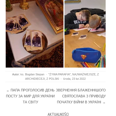
Autor:
ks. Bogdan Stepan
·
"ŻYWA PARAFIA"
,
NAJWAŻNIEJSZE
,
Z
ARCHIDIECEJI
,
Z POLSKI
·
środa, 23 lut 2022
Post navigation
←
ПАПА ПРОГОЛОСИВ ДЕНЬ
ЗВЕРНЕННЯ БЛАЖЕННІШОГО
ПОСТУ ЗА МИР ДЛЯ УКРАЇНИ
СВЯТОСЛАВА З ПРИВОДУ
ТА СВІТУ
ПОЧАТКУ ВІЙНИ В УКРАЇНІ
→
AKTUALNOŚCI