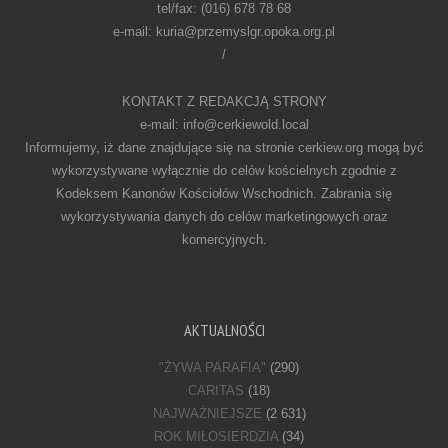
tel/fax: (016) 678 78 68
e-mail: kuria@przemyslgr.opoka.org.pl
/
KONTAKT Z REDAKCJĄ STRONY
e-mail: info@cerkiewold.local
Informujemy, iż dane znajdujące się na stronie cerkiew.org mogą być
wykorzystywane wyłącznie do celów kościelnych zgodnie z
Kodeksem Kanonów Kościołów Wschodnich. Zabrania się
wykorzystywania danych do celów marketingowych oraz
komercyjnych.
AKTUALNOŚCI
"ŻYWA PARAFIA"
(290)
CARITAS
(18)
NAJWAŻNIEJSZE
(2 631)
ROK MIŁOSIERDZIA
(34)