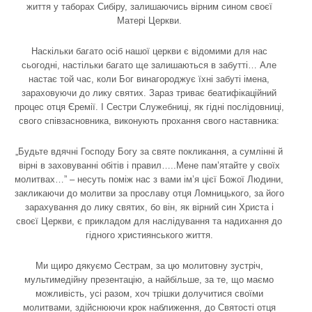
життя у таборах Сибіру, залишаючись вірним сином своєї
Матері Церкви.
Наскільки багато осіб нашої церкви є відомими для нас
сьогодні, настільки багато ще залишаються в забутті… Але
настає той час, коли Бог винагороджує їхні забуті імена,
зараховуючи до лику святих. Зараз триває беатифікаційний
процес отця Єремії. І Сестри Служебниці, як гідні послідовниці,
свого співзасновника, виконують прохання свого наставника:
„Будьте вдячні Господу Богу за святе покликання, а сумлінні й
вірні в заховуванні обітів і правил…..Мене пам’ятайте у своїх
молитвах…” – несуть поміж нас з вами ім’я цієї Божої Людини,
закликаючи до молитви за прославу отця Ломницького, за його
зарахування до лику святих, бо він, як вірний син Христа і
своєї Церкви, є прикладом для наслідування та надихання до
гідного християнського життя.
Ми щиро дякуємо Сестрам, за цю молитовну зустріч,
мультимедійну презентацію, а найбільше, за те, що маємо
можливість, усі разом, хоч трішки долучитися своїми
молитвами, здійснюючи крок наближення, до Святості отця