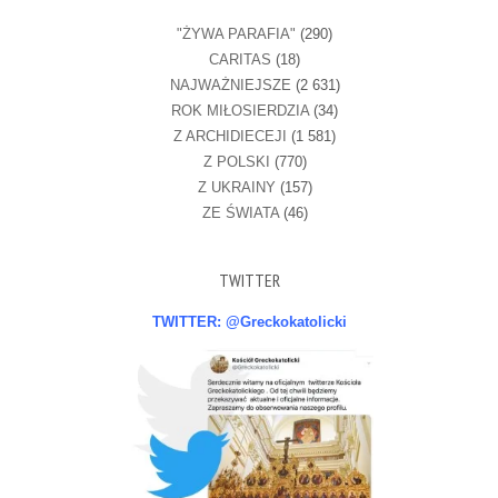
"ŻYWA PARAFIA"
(290)
CARITAS
(18)
NAJWAŻNIEJSZE
(2 631)
ROK MIŁOSIERDZIA
(34)
Z ARCHIDIECEJI
(1 581)
Z POLSKI
(770)
Z UKRAINY
(157)
ZE ŚWIATA
(46)
TWITTER
TWITTER: @Greckokatolicki