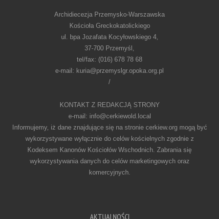
Archidiecezja Przemysko-Warszawska
Kościoła Greckokatolickiego
ul. bpa Jozafata Kocyłowskiego 4,
37-700 Przemyśl,
tel/fax: (016) 678 78 68
e-mail: kuria@przemyslgr.opoka.org.pl
/
KONTAKT Z REDAKCJĄ STRONY
e-mail: info@cerkiewold.local
Informujemy, iż dane znajdujące się na stronie cerkiew.org mogą być
wykorzystywane wyłącznie do celów kościelnych zgodnie z
Kodeksem Kanonów Kościołów Wschodnich. Zabrania się
wykorzystywania danych do celów marketingowych oraz
komercyjnych.
AKTUALNOŚCI