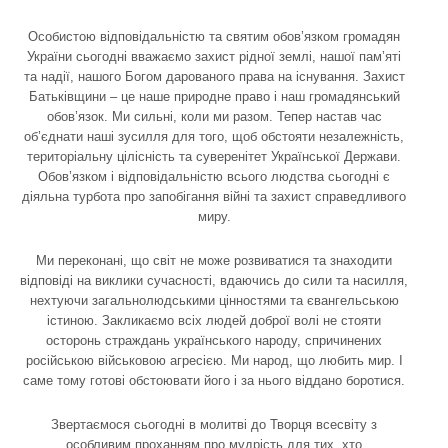
Особистою відповідальністю та святим обов’язком громадян
України сьогодні вважаємо захист рідної землі, нашої пам’яті
та надії, нашого Богом дарованого права на існування. Захист
Батьківщини – це наше природне право і наш громадянський
обов’язок. Ми сильні, коли ми разом. Тепер настав час
об’єднати наші зусилля для того, щоб обстояти незалежність,
територіальну цілісність та суверенітет Української Держави.
Обов’язком і відповідальністю всього людства сьогодні є
діяльна турбота про запобігання війні та захист справедливого
миру.
Ми переконані, що світ не може розвиватися та знаходити
відповіді на виклики сучасності, вдаючись до сили та насилля,
нехтуючи загальнолюдськими цінностями та євангельською
істиною. Закликаємо всіх людей доброї волі не стояти
осторонь страждань українського народу, спричинених
російською військовою агресією. Ми народ, що любить мир. І
саме тому готові обстоювати його і за нього віддано боротися.
Звертаємося сьогодні в молитві до Творця всесвіту з
особливим проханням про мудрість для тих, хто