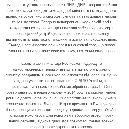
суверенітету» самопроголошених ЛНР і ДНР створює серйозні
виклики та загрози для міжнародної спільноти і міжнародного
права, на основі якого сьогодні існують та взаємодіють народи
та їхні держави. Завдано непоправної шкоди самій логіці
міждержавних відносин, що покликані забезпечувати мир і
справедливий устрій суспільств, верховенство закону,
підзвітність влади, захист людини, її життя та природних прав.
Сьогодні все людство опинилося в небезпеці того, що право
сильного нав’язуватиме себе кожному, нехтуючи силу права.
Своїм рішенням влада Російської Федерації в
односторонньому порядку вийшла з тривалого мирного
процесу, завданням якого було забезпечити відновлення гідних
людини умов життя на територіях ОРДЛО України, що
постраждали внаслідок російської збройної агресії. Війна,
розв’язана проти нашого народу у 2014 році, залишила глибокі
рани на долях багатьох із наших співвітчизників: тисячі убитих,
поранених, самотніх. Вчорашній крок президента РФ зруйнував
базові принципи тривалого процесу відновлення миру в Україні,
створив можливості для нової хвилі збройної агресії проти
нашої держави, відкрив двері для повномасштабної воєнної
операції проти українського народу.