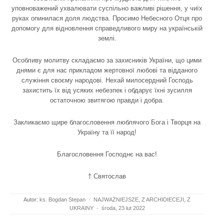
уповноважений ухвалювати суспільно важливі рішення, у чиїх
руках опинилася доля людства. Просимо Небесного Отця про
допомогу для відновлення справедливого миру на українській
землі.
Особливу молитву складаємо за захисників України, що цими
днями є для нас прикладом жертовної любові та відданого
служіння своєму народові. Нехай милосердний Господь
захистить їх від усяких небезпек і обдарує їхні зусилля
остаточною звитягою правди і добра.
Закликаємо щире благословення люблячого Бога і Творця на
Україну та її народ!
Благословення Господнє на вас!
† Святослав
Autor:
ks. Bogdan Stepan
·
NAJWAŻNIEJSZE
,
Z ARCHIDIECEJI
,
Z
UKRAINY
·
środa, 23 lut 2022