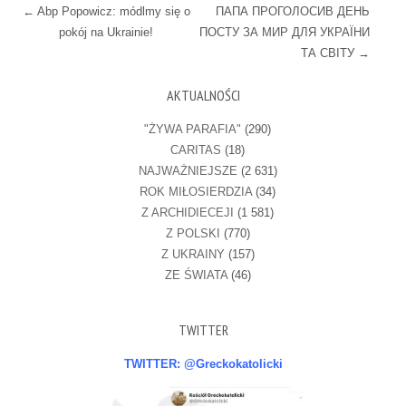
Post navigation
←
Abp Popowicz: módlmy się o
ПАПА ПРОГОЛОСИВ ДЕНЬ
pokój na Ukrainie!
ПОСТУ ЗА МИР ДЛЯ УКРАЇНИ
ТА СВІТУ
→
AKTUALNOŚCI
"ŻYWA PARAFIA"
(290)
CARITAS
(18)
NAJWAŻNIEJSZE
(2 631)
ROK MIŁOSIERDZIA
(34)
Z ARCHIDIECEJI
(1 581)
Z POLSKI
(770)
Z UKRAINY
(157)
ZE ŚWIATA
(46)
TWITTER
TWITTER: @Greckokatolicki