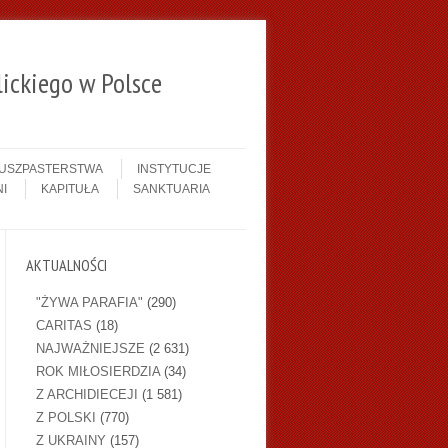
ickiego w Polsce
DUSZPASTERSTWA
INSTYTUCJE
I
KAPITUŁA
SANKTUARIA
AKTUALNOŚCI
"ŻYWA PARAFIA"
(290)
CARITAS
(18)
NAJWAŻNIEJSZE
(2 631)
ROK MIŁOSIERDZIA
(34)
Z ARCHIDIECEJI
(1 581)
Z POLSKI
(770)
Z UKRAINY
(157)