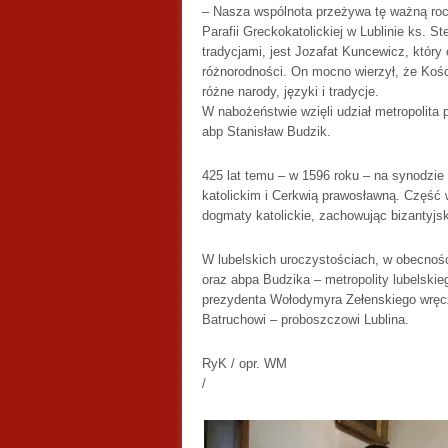
– Nasza wspólnota przeżywa tę ważną roc
Parafii Greckokatolickiej w Lublinie ks. 
tradycjami, jest Jozafat Kuncewicz, który 
różnorodności. On mocno wierzył, że Kości
różne narody, języki i tradycje.
W nabożeństwie wzięli udział metropolita
abp Stanisław Budzik.
425 lat temu – w 1596 roku – na synodzie
katolickim i Cerkwią prawosławną. Część 
dogmaty katolickie, zachowując bizantyjski 
W lubelskich uroczystościach, w obecno
oraz abpa Budzika – metropolity lubelski
prezydenta Wołodymyra Zełenskiego wręcz
Batruchowi – proboszczowi Lublina.
RyK / opr. WM
/