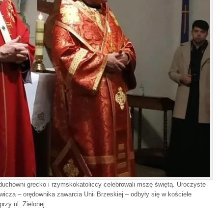
 duchowni grecko i rzymskokatoliccy celebrowali mszę świętą. Uroczyste
icza – orędownika zawarcia Unii Brzeskiej – odbyły się w kościele
zy ul. Zielonej.