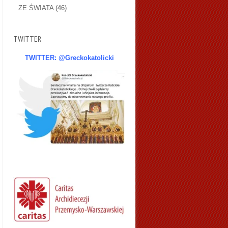
ZE ŚWIATA
(46)
TWITTER
TWITTER: @Greckokatolicki