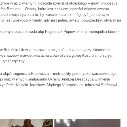
znicę wraz z wiernymi Kościoła rzymskokatolickiego – mówi proboszcz
Stefan Batruch. – Osobą, która jest znakiem jedności między dwoma
oddał swoje życie za to, by Kościół katolicki mógł być jednością w
ół jest wiarygodny wtedy, gdy jest jeden, święty, powszechny, otwarty na
 przemysko-warszawski abp Eugeniusz Popowicz oraz metropolita lubelski
 w Brześciu Litewskim zawarto unię kościelną pomiędzy Kościołem
wyznawców prawosławia uznała papieża za głowę Kościoła i przyjęła
ryt liturgiczny.
ści abpA Eugenisza Popowicza – metropolity przemysko-warszawskiego
ego oraz wiernych, ambasador Ukrainy Andrzej Deszczyca w imieniu
ył Order Księcia Jarosława Mądrego V stopnia ks. mitratowi Stefanowi