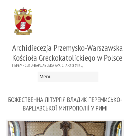
Archidiecezja Przemysko-Warszawska
Kościoła Greckokatolickiego w Polsce
ПЕРЕМИСЬКО-ВАРШАВСЬКА АРХІЄПАРХІЯ УГКЦ
Menu
Skip to content
БОЖЕСТВЕННА ЛІТУРГІЯ ВЛАДИК ПЕРЕМИСЬКО-
ВАРШАВСЬКОЇ МИТРОПОЛІЇ У РИМІ