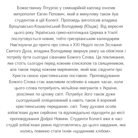
Божественну Літургію у семінарійній каплиці очолив
митрополит Євген Попович, який в минулому також був
студентом в цій Колегії. Проповідь виголосив владика
Вроцлавсько-Кошалінський Володимир (Ющак). Від вересня
цього року Українська греко-католицька Церква в Італії
послуговується новим, тобто григоріанським календарем.
Нав’язуючи до притчі про сіяча з ХХІ Неділі після Зіслання
Святого Духа, владика Володимир звернув увагу на обов’язок і
потребу бути сьогодні сівачами Божого Слова. Це покликання,
яке стоїть сьогодні перед кожним єпископом та священником,
але також перед кожним мирянином, який має свідчити про
Христа своєю християнською поставою. Проповідування
Божого Слова стає важливим особливо в наших часах, коли
цього слова потребують мільйони емігрантів з України,
розсіяних по цілому світі. Потребує його також дуже
сьогоднішній зляіцизований а навіть також й ворожий
християнському переданню, світ. Тому духовні особи
зобов’язані дуже серйозно та відповідально підходити до місії
проповідування Доброї Новини. Студенти Колегії вже в часі
студій зобов’язані ревно підготовлятись до цього завдання, яке
колись повинно стати їхнім «щоденним хлібом».