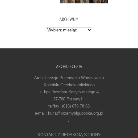
ARCHIWUM
Archiwum
ARCHIDIECEZJA
Archidiecezja Przemysko-Warszawska
Kościoła Greckokatolickiego
ul. bpa Jozafata Kocyłowskiego 4,
37-700 Przemyśl,
tel/fax: (016) 678 78 68
e-mail: kuria@przemyslgr.opoka.org.pl
/
KONTAKT Z REDAKCJĄ STRONY