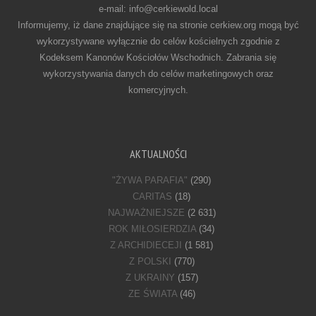
e-mail: info@cerkiewold.local
Informujemy, iż dane znajdujące się na stronie cerkiew.org mogą być
wykorzystywane wyłącznie do celów kościelnych zgodnie z
Kodeksem Kanonów Kościołów Wschodnich. Zabrania się
wykorzystywania danych do celów marketingowych oraz
komercyjnych.
AKTUALNOŚCI
"ŻYWA PARAFIA"
(290)
CARITAS
(18)
NAJWAŻNIEJSZE
(2 631)
ROK MIŁOSIERDZIA
(34)
Z ARCHIDIECEJI
(1 581)
Z POLSKI
(770)
Z UKRAINY
(157)
ZE ŚWIATA
(46)