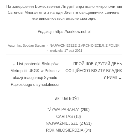
На завершення Божественної Літургії відспівано митрополитові
Євгенові Многая літа з нагоди 35-ліття священничих свячень,
яке виповнюється власне сьогодні.
Редакція https://cerkiew.net.pl
Autor:
ks. Bogdan Stepan
·
NAJWAŻNIEJSZE
,
Z ARCHIDIECEJI
,
Z POLSKI
·
niedziela, 17 paź 2021
Post navigation
←
List pasterski Biskupów
ПРОЙШОВ ДРУГИЙ ДЕНЬ
Metropolii UKGK w Polsce z
ОФІЦІЙНОГО ВІЗИТУ ВЛАДИК
okazji inauguracji Synodu
У РИМІ
→
Papieskiego o synodalności
AKTUALNOŚCI
"ŻYWA PARAFIA"
(290)
CARITAS
(18)
NAJWAŻNIEJSZE
(2 631)
ROK MIŁOSIERDZIA
(34)