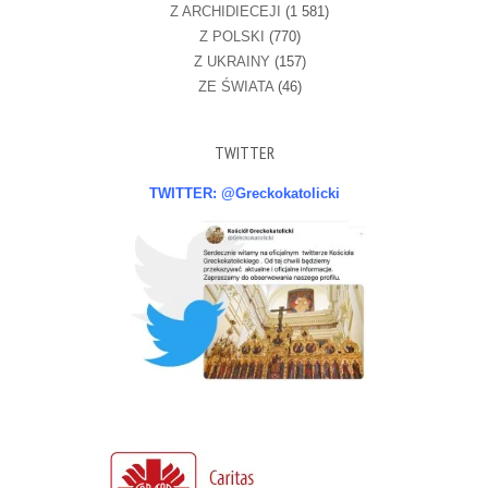
Z ARCHIDIECEJI
(1 581)
Z POLSKI
(770)
Z UKRAINY
(157)
ZE ŚWIATA
(46)
TWITTER
TWITTER: @Greckokatolicki