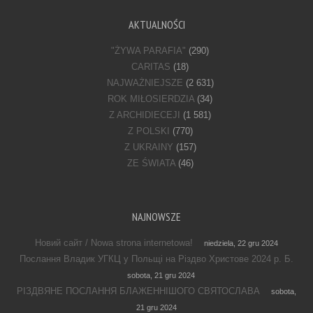
AKTUALNOŚCI
"ŻYWA PARAFIA"
(290)
CARITAS
(18)
NAJWAŻNIEJSZE
(2 631)
ROK MIŁOSIERDZIA
(34)
Z ARCHIDIECEJI
(1 581)
Z POLSKI
(770)
Z UKRAINY
(157)
ZE ŚWIATA
(46)
NAJNOWSZE
Новий сайт / Nowa strona internetowa!
niedziela, 22 gru 2024
Послання Владик УГКЦ у Польщі на Різдво Христове 2024 р. Б.
sobota, 21 gru 2024
РІЗДВЯНЕ ПОСЛАННЯ БЛАЖЕННІШОГО СВЯТОСЛАВА
sobota,
21 gru 2024