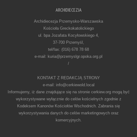
ARCHIDIECEZJA
Archidiecezja Przemysko-Warszawska
Kościoła Greckokatolickiego
ul. bpa Jozafata Kocyłowskiego 4,
37-700 Przemyśl,
tel/fax: (016) 678 78 68
e-mail: kuria@przemyslgr.opoka.org.pl
/
KONTAKT Z REDAKCJĄ STRONY
e-mail: info@cerkiewold.local
Informujemy, iż dane znajdujące się na stronie cerkiew.org mogą być
wykorzystywane wyłącznie do celów kościelnych zgodnie z
Kodeksem Kanonów Kościołów Wschodnich. Zabrania się
wykorzystywania danych do celów marketingowych oraz
komercyjnych.