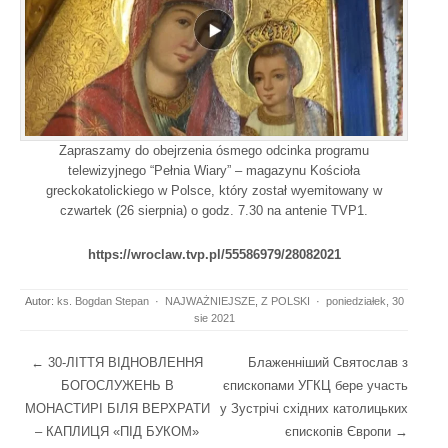
Zapraszamy do obejrzenia ósmego odcinka programu
telewizyjnego “Pełnia Wiary” – magazynu Kościoła
greckokatolickiego w Polsce, który został wyemitowany w
czwartek (26 sierpnia) o godz. 7.30 na antenie TVP1​.
https://wroclaw.tvp.pl/55586979/28082021
Autor:
ks. Bogdan Stepan
·
NAJWAŻNIEJSZE
,
Z POLSKI
·
poniedziałek, 30
sie 2021
Post navigation
←
30-ЛІТТЯ ВІДНОВЛЕННЯ
Блаженніший Святослав з
БОГОСЛУЖЕНЬ В
єпископами УГКЦ бере участь
МОНАСТИРІ БІЛЯ ВЕРХРАТИ
у Зустрічі східних католицьких
– КАПЛИЦЯ «ПІД БУКОМ»
єпископів Європи
→