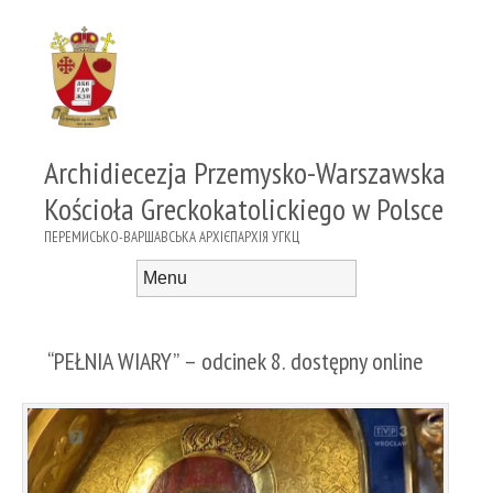
Archidiecezja Przemysko-Warszawska
Kościoła Greckokatolickiego w Polsce
ПЕРЕМИСЬКО-ВАРШАВСЬКА АРХІЄПАРХІЯ УГКЦ
Menu
Skip to content
“PEŁNIA WIARY” – odcinek 8. dostępny online