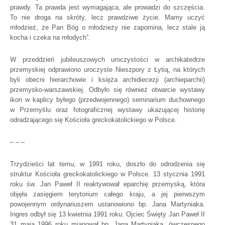
prawdy. Ta prawda jest wymagająca, ale prowadzi do szczęścia.
To nie droga na skróty, lecz prawdziwe życie. Mamy uczyć
młodzież, że Pan Bóg o młodzieży nie zapomina, lecz stale ją
kocha i czeka na młodych”.
W przeddzień jubileuszowych uroczystości w archikatedrze
przemyskiej odprawiono uroczyste Nieszpory z Łytią, na których
byli obecni hierarchowie i księża archidiecezji (archieparchii)
przemysko-warszawskiej. Odbyło się również otwarcie wystawy
ikon w kaplicy byłego (przedwojennego) seminarium duchownego
w Przemyślu oraz fotograficznej wystawy ukazującej historię
odradzającego się Kościoła greckokatolickiego w Polsce.
– – –
Trzydzieści lat temu, w 1991 roku, doszło do odrodzenia się
struktur Kościoła greckokatolickiego w Polsce. 13 stycznia 1991
roku św. Jan Paweł II reaktywował eparchię przemyską, która
objęła zasięgiem terytorium całego kraju, a jej pierwszym
powojennym ordynariuszem ustanowiono bp. Jana Martyniaka.
Ingres odbył się 13 kwietnia 1991 roku. Ojciec Święty Jan Paweł II
31 maja 1996 roku mianował bp. Jana Martyniaka, ówczesnego