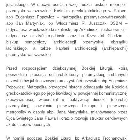
juliańskiego. W uroczystościach wzięli udział biskupi metropolii
przemysko-warszawskiej Kościoła greckokatolickiego w Polsce:
abp Eugeniusz Popowicz – metropolita przemysko-warszawski,
abp Jan Martyniak, bp Włodzimierz R. Juszczak OSBM –
ordynariusz wrocławsko-koszaliński, bp Arkadiusz Trochanowski –
ordynariusz olsztyńsko-gdański oraz bp Krzysztof Chudzio –
biskup pomocniczy archidiecezji przemyskiej obrządku
łacińskiego, a także kapłani archidiecezji (archieparchii)
przemysko-warszawskiej.
Przed rozpoczęciem dziękczynnej Boskiej Liturgii, którą
poprzedziła procesja do archikatedry przemyskiej, zebranych
uczestników jubileuszowych uroczystości przywitał abp Eugeniusz
Popowicz. Metropolita przytoczył historię odradzania się Kościoła
greckokatolickiego po jego likwidacji w powojennej komunistycznej
rzeczywistości, wspomniał o reaktywacji diecezji (eparchii)
przemyskiej, powołaniu pierwszego biskupa i pierwszego
metropolity w osobie abp. Jana Martyniaka, mianowanego przez
Ojca Świętego Jana Pawła II oraz o rozwoju struktur cerkiewnych
aż do czasów obecnych.
W homilii podczas Boskiej Liturgii bp Arkadiusz Trochanowski