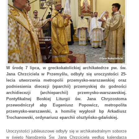
W środę 7 lipca, w greckokatolickiej archikatedrze pw. św.
Jana Chrzciciela w Przemyślu, odbyły się uroczystości 25-
lecia utworzenia metropolii przemysko-warszawskiej oraz
podniesienia diecezji (eparchii) przemyskiej do godności
archidiecezji (archieparchii) przemysko-warszawskiej.
Pontyfikalnej Boskiej Liturgii św. Jana Chryzostoma
przewodniczył abp Eugeniusz Popowicz, metropolita
przemysko-warszawski, a homilię wygłosił bp Arkadiusz
Trochanowski, ordynariusz eparchii olsztyńsko-gdańskiej.
Uroczystości jubileuszowe odbyły się w archikatedralnym soborze
w święto Narodzenia Św. Jana Chrzciciela według kalendarza