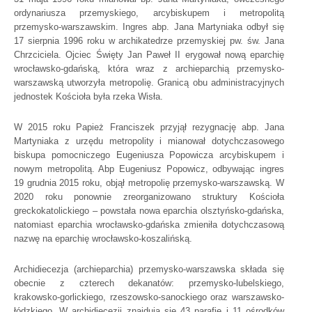
ordynariusza przemyskiego, arcybiskupem i metropolitą
przemysko-warszawskim. Ingres abp. Jana Martyniaka odbył się
17 sierpnia 1996 roku w archikatedrze przemyskiej pw. św. Jana
Chrzciciela. Ojciec Święty Jan Paweł II erygował nową eparchię
wrocławsko-gdańską, która wraz z archieparchią przemysko-
warszawską utworzyła metropolię. Granicą obu administracyjnych
jednostek Kościoła była rzeka Wisła.
W 2015 roku Papież Franciszek przyjął rezygnację abp. Jana
Martyniaka z urzędu metropolity i mianował dotychczasowego
biskupa pomocniczego Eugeniusza Popowicza arcybiskupem i
nowym metropolitą. Abp Eugeniusz Popowicz, odbywając ingres
19 grudnia 2015 roku, objął metropolię przemysko-warszawską. W
2020 roku ponownie zreorganizowano struktury Kościoła
greckokatolickiego – powstała nowa eparchia olsztyńsko-gdańska,
natomiast eparchia wrocławsko-gdańska zmieniła dotychczasową
nazwę na eparchię wrocławsko-koszalińską.
Archidiecezja (archieparchia) przemysko-warszawska składa się
obecnie z czterech dekanatów: przemysko-lubelskiego,
krakowsko-gorlickiego, rzeszowsko-sanockiego oraz warszawsko-
łódzkiego. W archidiecezji znajdują się 43 parafie i 11 ośrodków