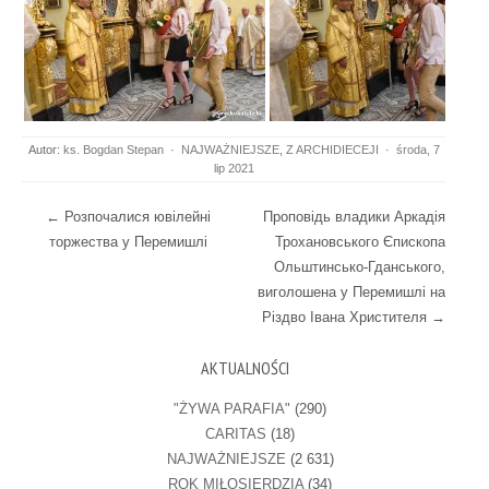
Autor:
ks. Bogdan Stepan
·
NAJWAŻNIEJSZE
,
Z ARCHIDIECEJI
·
środa, 7
lip 2021
Post navigation
←
Розпочалися ювілейні
Проповідь владики Аркадія
торжества у Перемишлі
Трохановського Єпископа
Ольштинсько-Гданського,
виголошена у Перемишлі на
Різдво Івана Христителя
→
AKTUALNOŚCI
"ŻYWA PARAFIA"
(290)
CARITAS
(18)
NAJWAŻNIEJSZE
(2 631)
ROK MIŁOSIERDZIA
(34)