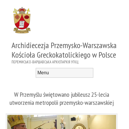
Archidiecezja Przemysko-Warszawska
Kościoła Greckokatolickiego w Polsce
ПЕРЕМИСЬКО-ВАРШАВСЬКА АРХІЄПАРХІЯ УГКЦ
Menu
Skip to content
W Przemyślu świętowano jubileusz 25-lecia
utworzenia metropolii przemysko-warszawskiej