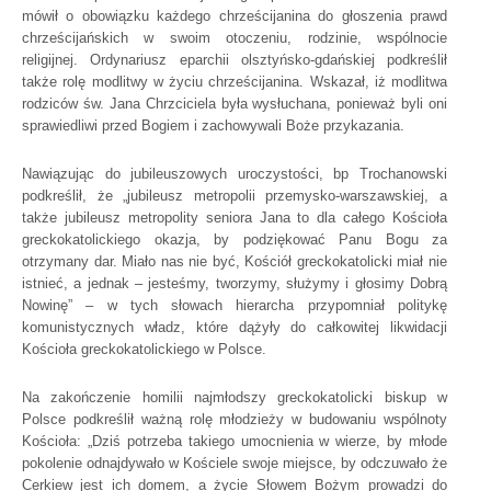
mówił o obowiązku każdego chrześcijanina do głoszenia prawd
chrześcijańskich w swoim otoczeniu, rodzinie, wspólnocie
religijnej. Ordynariusz eparchii olsztyńsko-gdańskiej podkreślił
także rolę modlitwy w życiu chrześcijanina. Wskazał, iż modlitwa
rodziców św. Jana Chrzciciela była wysłuchana, ponieważ byli oni
sprawiedliwi przed Bogiem i zachowywali Boże przykazania.
Nawiązując do jubileuszowych uroczystości, bp Trochanowski
podkreślił, że „jubileusz metropolii przemysko-warszawskiej, a
także jubileusz metropolity seniora Jana to dla całego Kościoła
greckokatolickiego okazja, by podziękować Panu Bogu za
otrzymany dar. Miało nas nie być, Kościół greckokatolicki miał nie
istnieć, a jednak – jesteśmy, tworzymy, służymy i głosimy Dobrą
Nowinę” – w tych słowach hierarcha przypomniał politykę
komunistycznych władz, które dążyły do całkowitej likwidacji
Kościoła greckokatolickiego w Polsce.
Na zakończenie homilii najmłodszy greckokatolicki biskup w
Polsce podkreślił ważną rolę młodzieży w budowaniu wspólnoty
Kościoła: „Dziś potrzeba takiego umocnienia w wierze, by młode
pokolenie odnajdywało w Kościele swoje miejsce, by odczuwało że
Cerkiew jest ich domem, a życie Słowem Bożym prowadzi do