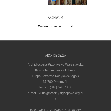
ARCHIWUM
Archiwum
ARCHIDIECEZJA
Archidiecezja Przemysko-Warszawska
Kościoła Greckokatolickiego
ul. bpa Jozafata Kocyłowskiego 4,
37-700 Przemyśl,
tel/fax: (016) 678 78 68
e-mail: kuria@przemyslgr.opoka.org.pl
/
KONTAKT Z REDAKCJĄ STRONY