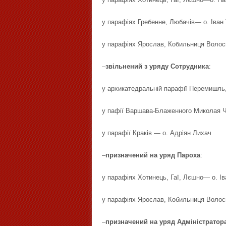
у парафіях Гребенне, Любачів— о. Іван
у парафіях Ярослав, Кобильниця Волос
–
звільнений з уряду Сотрудника
:
у архикатедральній парафії Перемишль
у пафії Варшава-Блаженного Миколая Ч
у парафії Краків — о. Адріян Лихач
–
призначений на уряд Пароха
:
у парафіях Хотинець, Гаї, Лєшно— о. І
у парафіях Ярослав, Кобильниця Волос
–
призначений на уряд Адміністратор