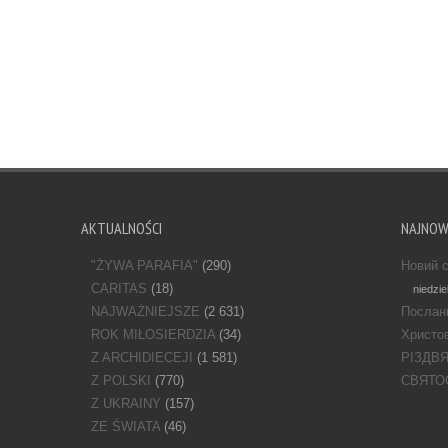
AKTUALNOŚCI
NAJNO
"ŻYWA PARAFIA"
(290)
Новий с
CARITAS
(18)
niedzie
NAJWAŻNIEJSZE
(2 631)
Послан
ROK MIŁOSIERDZIA
(34)
Христов
Z ARCHIDIECEJI
(1 581)
РІЗДВ
Z POLSKI
(770)
СВЯТО
Z UKRAINY
(157)
ZE ŚWIATA
(46)