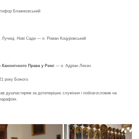
истофор Блажеєвський
 Лучиці, Нові Сади — о. Роман Коцуровський
 Канонічного Права у Римі
— о. Адріан Лихач.
21 року Божого.
в душпастирям за дотеперішнє служіння і поблагословив на
парафіях.