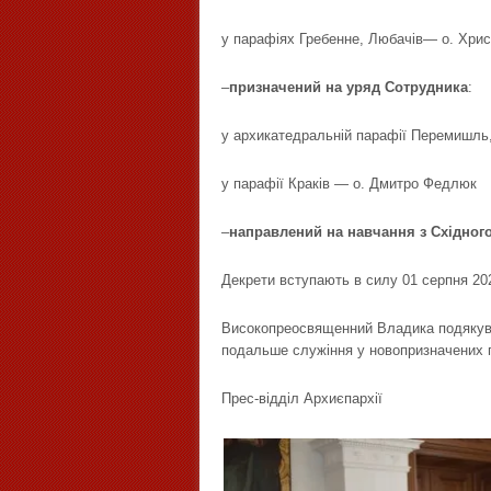
у парафіях Гребенне, Любачів— о. Хр
–
призначений на уряд Сотрудника
:
у архикатедральній парафії Перемишль,
у парафії Краків — о. Дмитро Федлюк
–
направлений на навчання з Східного
Декрети вступають в силу 01 серпня 20
Високопреосвященний Владика подякува
подальше служіння у новопризначених 
Прес-відділ Архиєпархії