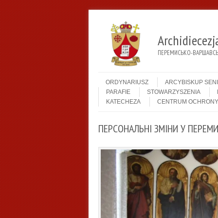
Archidiecez
ПЕРЕМИСЬКО-ВАРШАВСЬК
Menu
Skip to content
ORDYNARIUSZ
ARCYBISKUP SEN
PARAFIE
STOWARZYSZENIA
KATECHEZA
CENTRUM OCHRONY
ПЕРСОНАЛЬНІ ЗМІНИ У ПЕРЕМИ