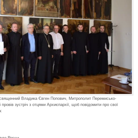
освященний Владика Євген Попович, Митрополит Перемисько-
провів зустріч з отцями Архиєпархії, щоб повідомити про свої
а:
вло Рогунь