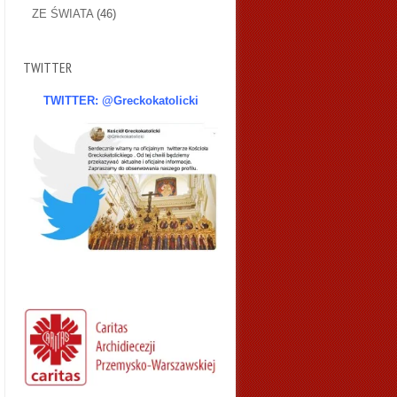
ZE ŚWIATA
(46)
TWITTER
TWITTER: @Greckokatolicki