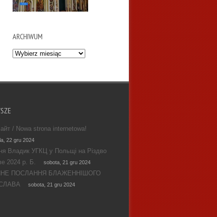
ARCHIWUM
Archiwum
WSZE
айт / Nowa strona internetowa!
la, 22 gru 2024
ня Владик УГКЦ у Польщі на Різдво
е 2024 р. Б.
sobota, 21 gru 2024
ЯНЕ ПОСЛАННЯ БЛАЖЕННІШОГО
СЛАВА
sobota, 21 gru 2024