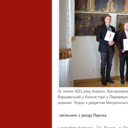
01 липня 2021 року Божого, Високопре
Варшавський у Консисторії у Перемишлі 
рішення. Згідно з декретом Митрополит
–
звільнені з уряду Пароха
:
у парафіях Хотинець, Гаї, Лєшно—о. Па