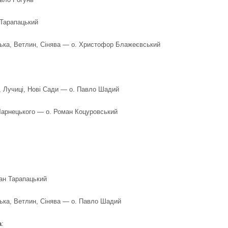
 Тарапацький
ька, Ветлин, Сінява — о. Христофор Блажеєвський
, Лучиці, Нові Сади — о. Павло Шадий
арнецького — о. Роман Коцуровський
ван Тарапацький
ька, Ветлин, Сінява — о. Павло Шадий
а
: