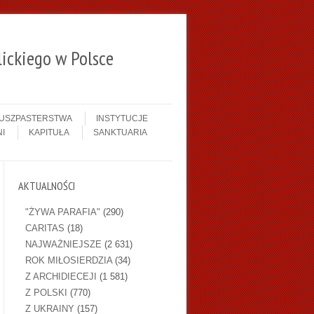
ickiego w Polsce
DUSZPASTERSTWA
INSTYTUCJE
I
KAPITUŁA
SANKTUARIA
AKTUALNOŚCI
"ŻYWA PARAFIA"
(290)
CARITAS
(18)
NAJWAŻNIEJSZE
(2 631)
ROK MIŁOSIERDZIA
(34)
Z ARCHIDIECEJI
(1 581)
Z POLSKI
(770)
Z UKRAINY
(157)