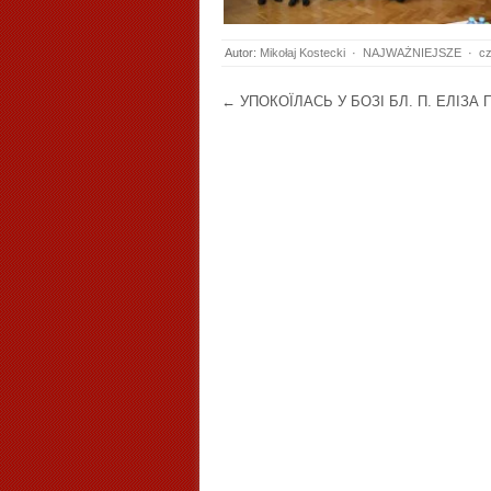
Autor:
Mikołaj Kostecki
·
NAJWAŻNIEJSZE
·
cz
Post navigation
←
УПОКОЇЛАСЬ У БОЗІ БЛ. П. ЕЛІЗА