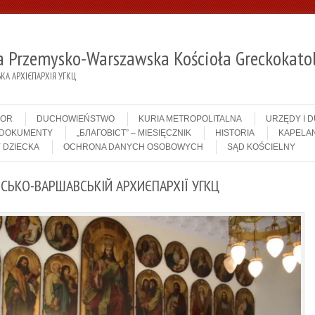
ja Przemysko-Warszawska Kościoła Greckokatol
А АРХІЄПАРХІЯ УГКЦ
IOR
DUCHOWIEŃSTWO
KURIA METROPOLITALNA
URZĘDY I 
DOKUMENTY
„БЛАГОВІСТ” – MIESIĘCZNIK
HISTORIA
KAPELAN
 DZIECKA
OCHRONA DANYCH OSOBOWYCH
SĄD KOŚCIELNY
СЬКО-ВАРШАВСЬКІЙ АРХИЄПАРХІЇ УГКЦ