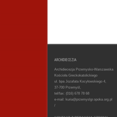
ARCHIDIECEZJA
Archidiecezja Przemysko-Warszawska
Kościoła Greckokatolickiego
ul. bpa Jozafata Kocyłowskiego 4,
37-700 Przemyśl,
tel/fax: (016) 678 78 68
e-mail: kuria@przemyslgr.opoka.org.pl
/